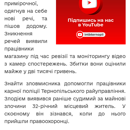
примірочної,
одягнув на себе
нові речі, та
пішов додому.
Зникнення
речей виявили
працівники
магазину під час ревізії та моніторингу відео
з камер спостережень. Збитки вони оцінили
майже у дві тисячі гривень.
Знайти зловмисника допомогли працівники
карної поліції Тернопільського райуправління.
Злодієм виявився раніше судимий за майнові
злочини 32-річний місцевий житель. У
скоєному він зізнався, коли до нього
прийшли правоохоронці.