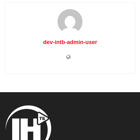
dev-intb-admin-user