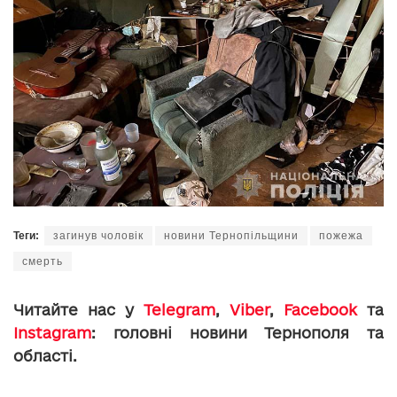
Теги:
загинув чоловік
новини Тернопільщини
пожежа
смерть
Читайте нас у
Telegram
,
Viber
,
Facebook
та
Instagram
: головні новини Тернополя та
області.