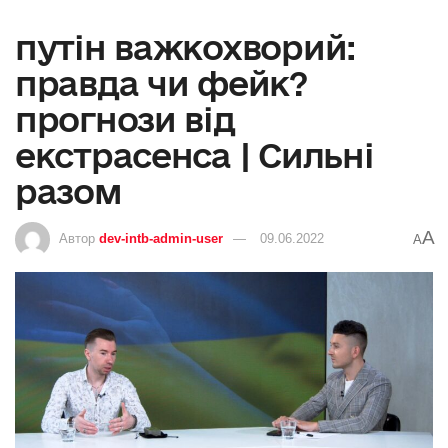
путін важкохворий:
правда чи фейк?
прогнози від
екстрасенса | Сильні
разом
A
Автор
dev-intb-admin-user
09.06.2022
A