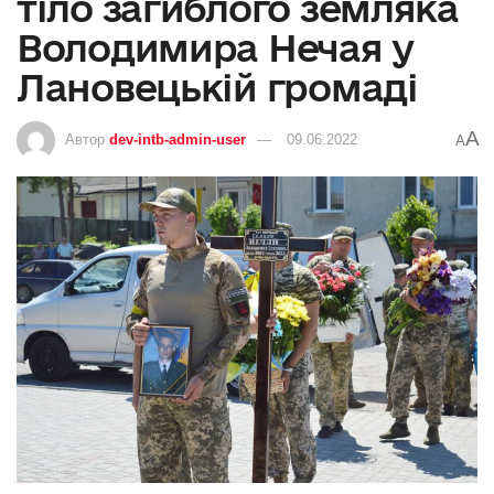
тіло загиблого земляка
Володимира Нечая у
Лановецькій громаді
A
Автор
dev-intb-admin-user
09.06.2022
A