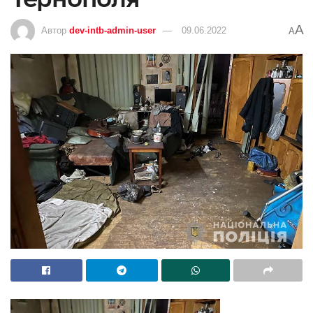
A
Автор
dev-intb-admin-user
09.06.2022
A