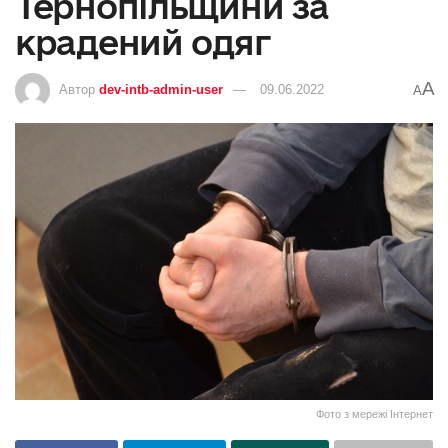
Тернопільщини за
крадений одяг
A
Автор
dev-intb-admin-user
09.06.2022
A
Фото з мережі Інтернет