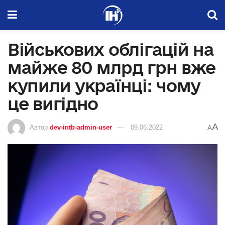
Військових облігацій на
майже 80 млрд грн вже
купили українці: чому
це вигідно
A
Автор
dev-intb-admin-user
09.06.2022
A