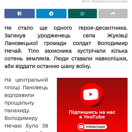
Фото: Лановецька міська рада
Не стало ще одного героя-десантника.
Загинув уродженець села Жуківці
Лановецької громади солдат Володимир
Нечай. Тіло захисника зустрічали кілька
сотень земляків. Люди ставали навколішки,
аби віддати останню шану воїну.
На центральній
площі Лановець
відправили
прощальну
панахиду.
Володимиру
Нечаю було 38