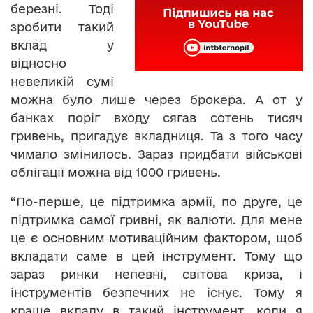
березні. Тоді
зробити такий
вклад у
відносно
невеликій сумі
можна було лише через брокера. А от у
банках поріг входу сягав сотень тисяч
гривень, пригадує вкладниця. Та з того часу
чимало змінилось. Зараз придбати військові
облігації можна від 1000 гривень.
“По-перше, це підтримка армії, по друге, це
підтримка самої гривні, як валюти. Для мене
це є основним мотиваційним фактором, щоб
вкладати саме в цей інструмент. Тому що
зараз ринки непевні, світова криза, і
інструментів безпечних не існує. Тому я
краще вкладу в такий інструмент, коли я