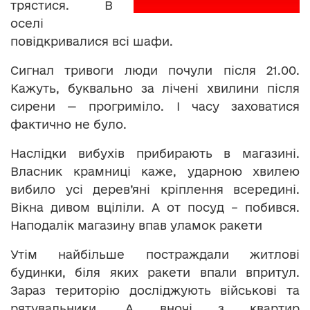
трястися. В
оселі
повідкривалися всі шафи.
Сигнал тривоги люди почули після 21.00.
Кажуть, буквально за лічені хвилини після
сирени — прогриміло. І часу заховатися
фактично не було.
Наслідки вибухів прибирають в магазині.
Власник крамниці каже, ударною хвилею
вибило усі дерев’яні кріплення всередині.
Вікна дивом вціліли. А от посуд – побився.
Наподалік магазину впав уламок ракети
Утім найбільше постраждали житлові
будинки, біля яких ракети впали впритул.
Зараз територію досліджують військові та
рятувальники. А вночі з квартир