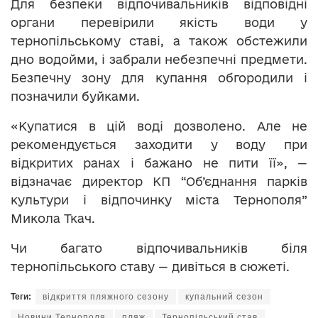
Для безпеки відпочивальників відповідні
органи перевірили якість води у
тернопільському ставі, а також обстежили
дно водойми, і забрали небезпечні предмети.
Безпечну зону для купання обгородили і
позначили буйками.
«Купатися в цій воді дозволено. Але не
рекомендується заходити у воду при
відкритих ранах і бажано не пити її», —
відзначає директор КП “Об’єднання парків
культури і відпочинку міста Тернополя”
Микола Ткач.
Чи багато відпочивальників біля
тернопільського ставу — дивіться в сюжеті.
Теги:
відкриття пляжного сезону
купальний сезон
Новини Тернополя
пляж
Тернопільський став