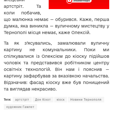
артстріт. Та
коли побачив,
що малюнка немає — обурився. Каже, перша
думка, яка виникла — вуличному мистецтву у
Тернополі місця немає, каже Олексій.
Та як з’ясувались, замалювали вуличну
картину не комунальники. Поки ми
спілкувалися із Олексієм до кіоску підійшов
чоловік та представився робітником центру
освітніх технологій. Він нам і пояснив —
картину зафарбував за вказівкою начальства.
Відзначив: фасад кіоску вже був понищений
та виглядав некрасиво.
Теги:
артстріт
Дон Кіхот
кіоск
Новини Тернополя
художник Гамлет