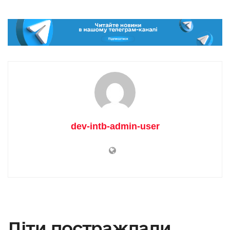
dev-intb-admin-user
Діти постраждали