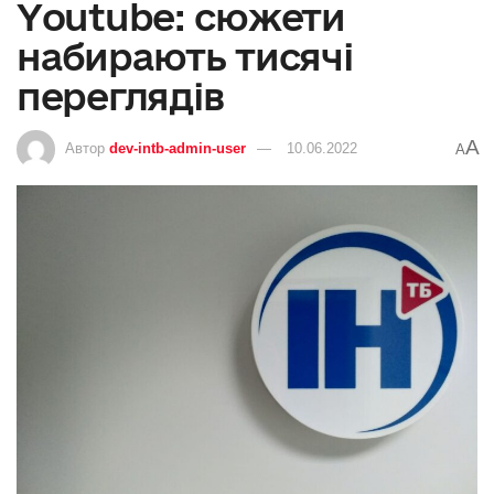
Youtube: сюжети
набирають тисячі
переглядів
A
Автор
dev-intb-admin-user
10.06.2022
A