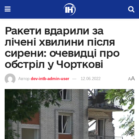
Ракети вдарили за
лічені хвилини після
сирени: очевидці про
обстріл у Чорткові
A
Автор
dev-intb-admin-user
12.06.2022
A