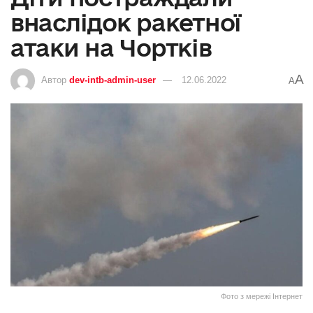
внаслідок ракетної
атаки на Чортків
A
Автор
dev-intb-admin-user
12.06.2022
A
Фото з мережі Інтернет