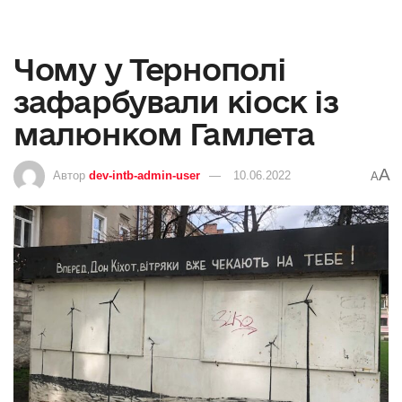
Чому у Тернополі
зафарбували кіоск із
малюнком Гамлета
A
Автор
dev-intb-admin-user
10.06.2022
A