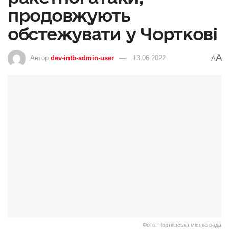
продовжують
обстежувати у Чорткові
A
Автор
dev-intb-admin-user
13.06.2022
A
Фото: Чортківська міська рада