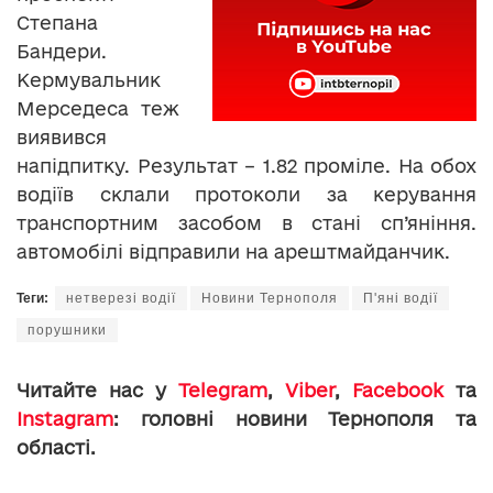
Степана
Бандери.
Кермувальник
Мерседеса теж
виявився
напідпитку. Результат – 1.82 проміле. На обох
водіїв склали протоколи за керування
транспортним засобом в стані сп’яніння.
автомобілі відправили на арештмайданчик.
Теги:
нетверезі водії
Новини Тернополя
П'яні водії
порушники
Читайте нас у
Telegram
,
Viber
,
Facebook
та
Instagram
: головні новини Тернополя та
області.