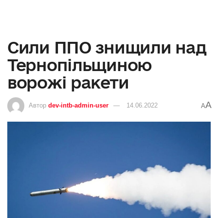
Сили ППО знищили над
Тернопільщиною
ворожі ракети
A
Автор
dev-intb-admin-user
14.06.2022
A