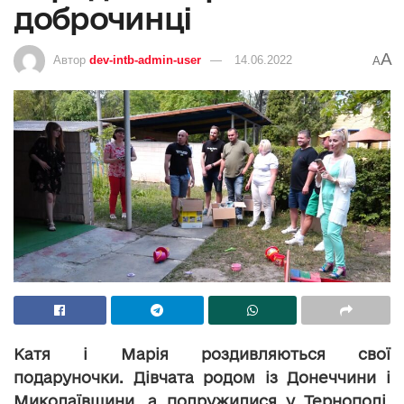
доброчинці
A
Автор
dev-intb-admin-user
14.06.2022
A
Катя і Марія роздивляються свої
подаруночки. Дівчата родом із Донеччини і
Миколаївщини, а подружилися у Тернополі,