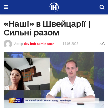
«Наші» в Швейцарії |
Сильні разом
A
Автор
dev-intb-admin-user
14.06.2022
A