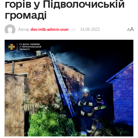
горів у Підволочиській
громаді
A
Автор
dev-intb-admin-user
14.06.2022
A