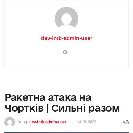
dev-intb-admin-user
Ракетна атака на
Чортків | Сильні разом
A
Автор
dev-intb-admin-user
14.06.2022
A