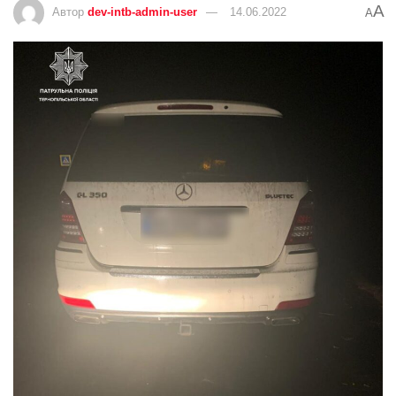
A
Автор
dev-intb-admin-user
14.06.2022
A