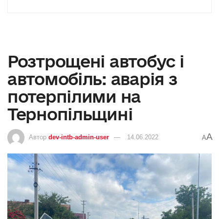
Розтрощені автобус і
автомобіль: аварія з
потерпілими на
Тернопільщині
A
Автор
dev-intb-admin-user
14.06.2022
A