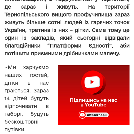
де зараз і живуть. На території
Тернопільського вищого профучилища зараз
живуть більше сотні людей із гарячих точок
України, третина із них – дітки. Саме тому це
один із закладів, який сьогодні відвідали
благодійники “Платформи Єдності”, аби
потішити приємними дрібничками малечу.
«Ми харчуємо
наших гостей,
дітки в нас
граються. Зараз
14 дітей будуть
відпочивати в
таборі, будуть
безкоштовні
путівки.