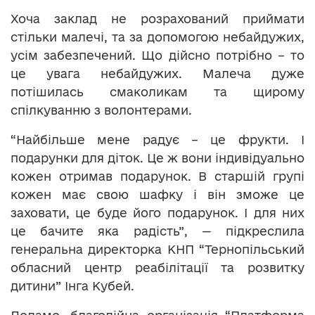
Хоча заклад не розрахований приймати
стільки малечі, та за допомогою небайдужих,
усім забезпечений. Що дійсно потрібно – то
це увага небайдужих. Малеча дуже
потішилась смаколикам та щирому
спілкуванню з волонтерами.
“Найбільше мене радує – це фрукти. І
подарунки для діток. Це ж вони індивідуально
кожен отримав подарунок. В старшій групі
кожен має свою шафку і він зможе це
заховати, це буде його подарунок. І для них
це бачите яка радість”, — підкреслила
генеральна директорка КНП “Тернопільський
обласний центр реабілітації та розвитку
дитини” Інга Кубей.