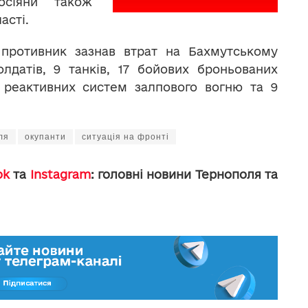
осіяни також
асті.
противник зазнав втрат на Бахмутському
датів, 9 танків, 17 бойових броньованих
 реактивних систем залпового вогню та 9
ля
окупанти
ситуація на фронті
ok
та
Instagram
: головні новини Тернополя та