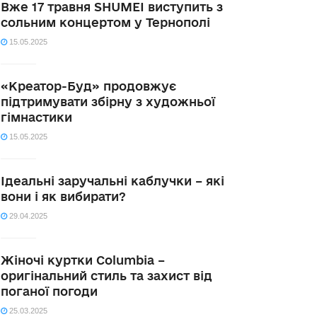
Вже 17 травня SHUMEI виступить з
сольним концертом у Тернополі
15.05.2025
«Креатор-Буд» продовжує
підтримувати збірну з художньої
гімнастики
15.05.2025
Ідеальні заручальні каблучки – які
вони і як вибирати?
29.04.2025
Жіночі куртки Columbia –
оригінальний стиль та захист від
поганої погоди
25.03.2025