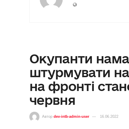
Окупанти нама
штурмувати наш
на фронті стан
червня
Автор
dev-intb-admin-user
16.06.2022