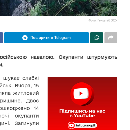
Фото: Генштаб ЗСУ
Поширити в Telegram
російською навалою. Окупанти штурмують
и.
 шукає слабкі
ськ. Вчора, 15
іляла житловий
Гришине. Двоє
пошкоджено 14
ночі окупанти
ині. Загинули