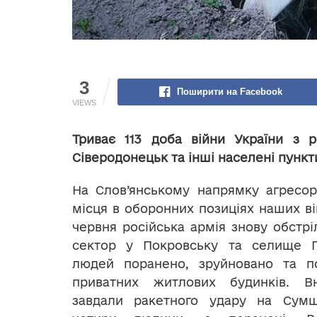
3
Поширити на Facebook
VIEWS
Триває 113 доба війни України з 
Сіверодонецьк та інші населені пункт
На Слов’янському напрямку агресор
місця в оборонних позиціях наших вій
червня російська армія знову обстр
сектор у Покровську та селище 
людей поранено, зруйновано та 
приватних житлових будинків. В
завдали ракетного удару на Сумщ