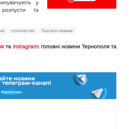
винувачують у
 розпусти та
рка
сутенерство
Торгівля людьми
ok
та
Instagram
: головні новини Тернополя та