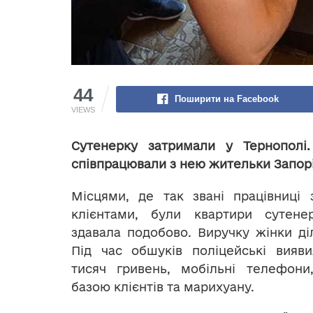
44
Поширити на Facebook
VIEWS
Сутенерку затримали у Тернополі.
співпрацювали з нею жительки Запорі
Місцями, де так звані працівниці 
клієнтами, були квартири сутене
здавала подобово. Виручку жінки ді
Під час обшуків поліцейські вияв
тисяч гривень, мобільні телефони
базою клієнтів та марихуану.