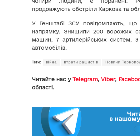
чотири людини, є поранені. Р
продовжують обстріли Харкова та обл
У Генштабі ЗСУ повідомляють, що 
напрямку. Знищили 200 ворожих сол
машин, 7 артилерійських систем, 3
автомобілів.
Теги:
війна
втрати рашистів
Новини Тернопо
Читайте нас у
Telegram
,
Viber
,
Facebo
області.