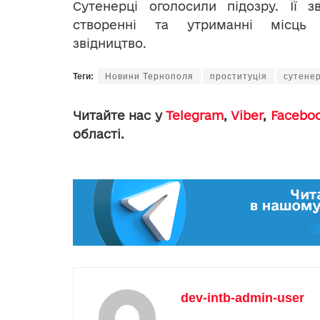
Сутенерці оголосили підозру. Її з
створенні та утриманні місць
звідництво.
Теги:
Новини Тернополя
проституція
сутене
Читайте нас у
Telegram
,
Viber
,
Facebo
області.
dev-intb-admin-user