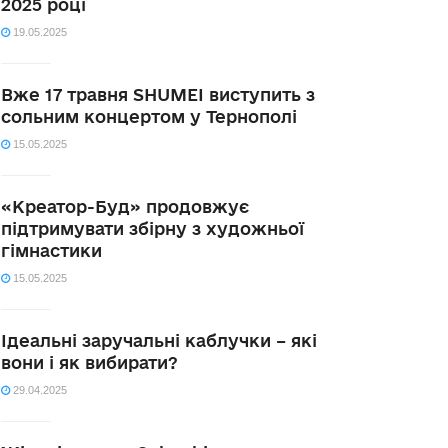
2025 році
19.05.2025
Вже 17 травня SHUMEI виступить з
сольним концертом у Тернополі
15.05.2025
«Креатор-Буд» продовжує
підтримувати збірну з художньої
гімнастики
15.05.2025
Ідеальні заручальні каблучки – які
вони і як вибирати?
29.04.2025