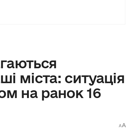
гаються
і міста: ситуація
ом на ранок 16
A
A