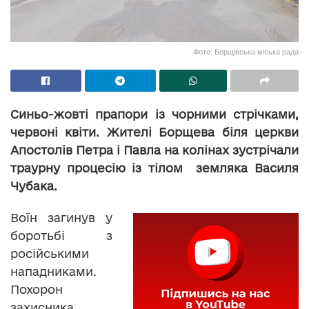
Фото: Борщівська міська рада
Синьо-жовті прапори із чорними стрічками,
червоні квіти. Жителі Борщева біля церкви
Апостолів Петра і Павла на колінах зустрічали
траурну процесію із тілом земляка Василя
Чубака.
Воїн загинув у
боротьбі з
російськими
нападниками.
Похорон
захисника