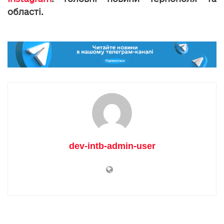
області.
dev-intb-admin-user