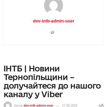
dev-intb-admin-user
⁨ІНТБ | Новини
Тернопільщини –
долучайтеся до нашого
каналу у Viber
A
Автор
dev-intb-admin-user
17.06.2022
A