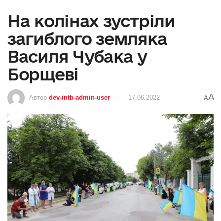
На колінах зустріли
загиблого земляка
Василя Чубака у
Борщеві
A
Автор
dev-intb-admin-user
17.06.2022
A