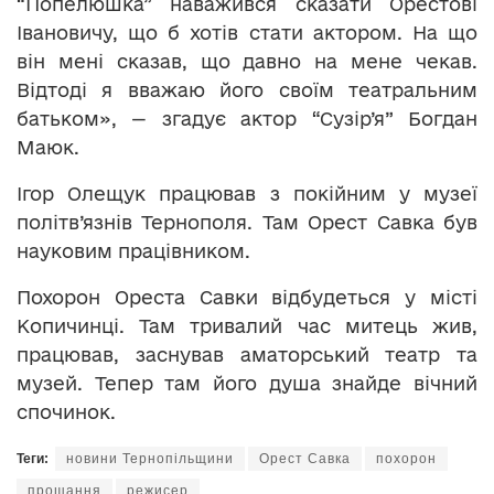
“Попелюшка” наважився сказати Орестові
Івановичу, що б хотів стати актором. На що
він мені сказав, що давно на мене чекав.
Відтоді я вважаю його своїм театральним
батьком», — згадує актор “Сузір’я” Богдан
Маюк.
Ігор Олещук працював з покійним у музеї
політв’язнів Тернополя. Там Орест Савка був
науковим працівником.
Похорон Ореста Савки відбудеться у місті
Копичинці. Там тривалий час митець жив,
працював, заснував аматорський театр та
музей. Тепер там його душа знайде вічний
спочинок.
Теги:
новини Тернопільщини
Орест Савка
похорон
прощання
режисер