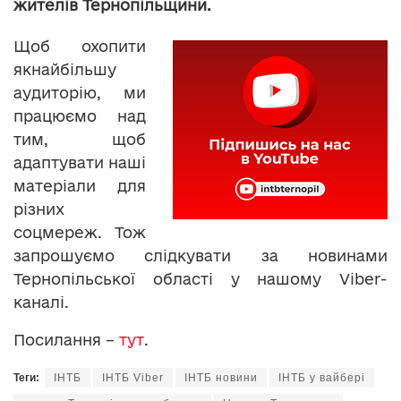
жителів Тернопільщини.
Щоб охопити
якнайбільшу
аудиторію, ми
працюємо над
тим, щоб
адаптувати наші
матеріали для
різних
соцмереж. Тож
запрошуємо слідкувати за новинами
Тернопільської області у нашому Viber-
каналі.
Посилання –
тут
.
Теги:
ІНТБ
ІНТБ Viber
ІНТБ новини
ІНТБ у вайбері