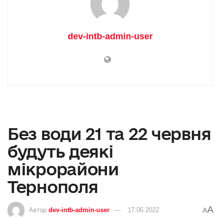
dev-intb-admin-user
Без води 21 та 22 червня
будуть деякі
мікрорайони
Тернополя
A
Автор
dev-intb-admin-user
17.06.2022
A