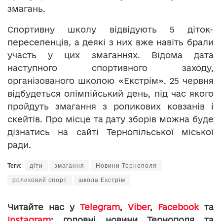
змагань.
Спортивну школу відвідують 5 діток-
переселенців, а деякі з них вже навіть брали
участь у цих змаганнях. Відома дата
наступного спортивного заходу,
організованого школою «Екстрім». 25 червня
відбудеться олімпійський день, під час якого
пройдуть змагання з роликових ковзанів і
скейтів. Про місце та дату зборів можна буде
дізнатись на сайті Тернопільської міської
ради.
Теги:
діти
змагання
Новини Тернополя
роликовий спорт
школа Екстрім
Читайте нас у
Telegram
,
Viber
,
Facebook
та
Instagram
: головні новини Тернополя та