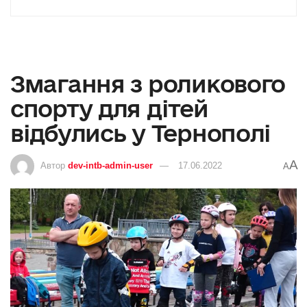
Змагання з роликового
спорту для дітей
відбулись у Тернополі
A
Автор
dev-intb-admin-user
17.06.2022
A