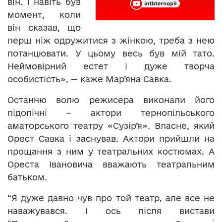
він. І навіть був
момент, коли
він сказав, що
перш ніж одружитися з жінкою, треба з нею
потанцювати. У цьому весь був мій тато.
Неймовірний естет і дуже творча
особистість», — каже Мар’яна Савка.
Останню волю режисера виконали його
підопічні – актори тернопільського
аматорського театру «Сузір’я». Власне, який
Орест Савка і заснував. Актори прийшли на
прощання з ним у театральних костюмах. А
Ореста Івановича вважають театральним
батьком.
“Я дуже давно чув про той театр, але все не
наважувався. І ось після вистави