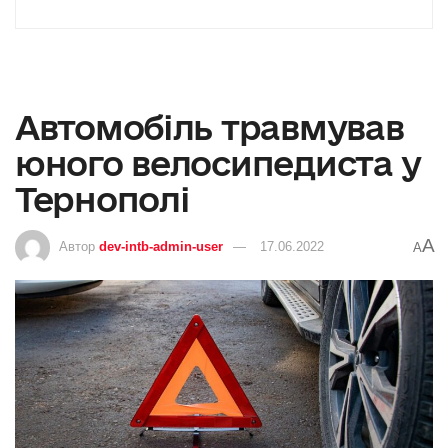
Автомобіль травмував
юного велосипедиста у
Тернополі
A
Автор
dev-intb-admin-user
17.06.2022
A