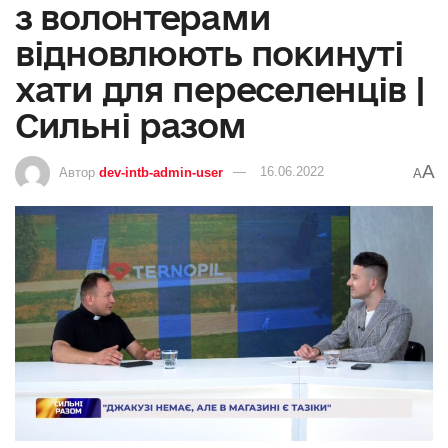
з волонтерами
відновлюють покинуті
хати для переселенців |
Сильні разом
A
Автор
dev-intb-admin-user
16.06.2022
A