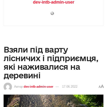
dev-intb-admin-user
Взяли під варту
лісничих і підприємця,
які наживалися на
деревині
A
Автор
dev-intb-admin-user
17.06.2022
A