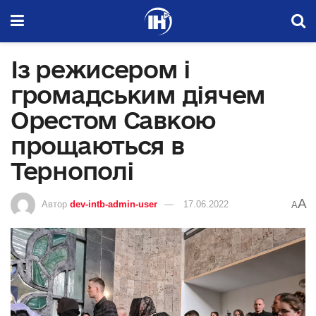
Із режисером і
громадським діячем
Орестом Савкою
прощаються в
Тернополі
A
Автор
dev-intb-admin-user
17.06.2022
A