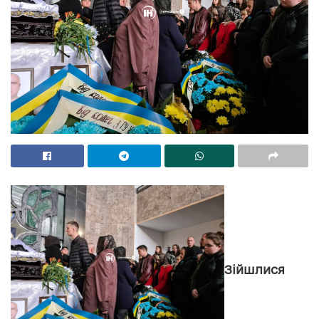
Зійшлися