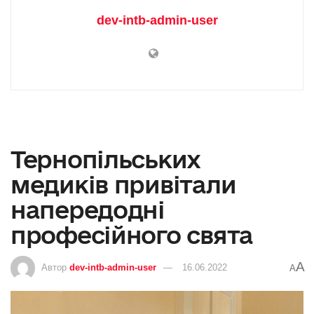
dev-intb-admin-user
Тернопільських
медиків привітали
напередодні
професійного свята
A
Автор
dev-intb-admin-user
16.06.2022
A