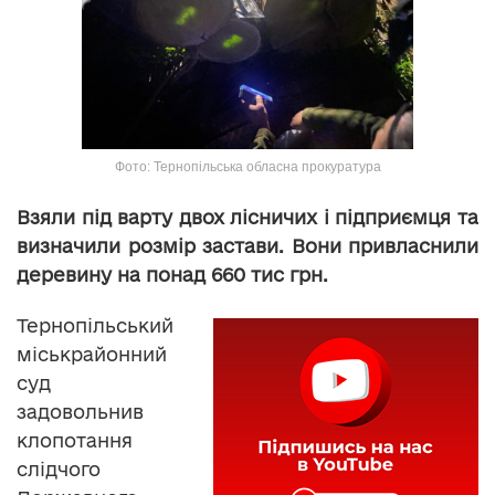
Фото: Тернопільська обласна прокуратура
Взяли під варту двох лісничих і підприємця та
визначили розмір застави. Вони привласнили
деревину на понад 660 тис грн.
Тернопільський
міськрайонний
суд
задовольнив
клопотання
слідчого