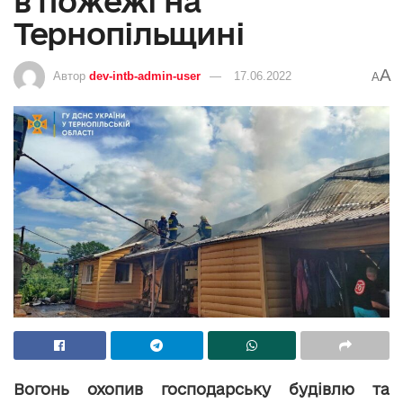
в пожежі на
Тернопільщині
A
Автор
dev-intb-admin-user
17.06.2022
A
Вогонь охопив господарську будівлю та