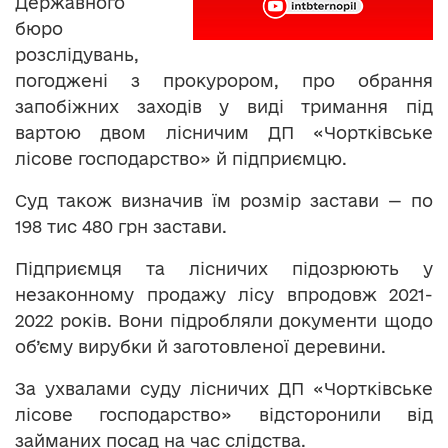
Державного
бюро
розслідувань,
погоджені з прокурором, про обрання
запобіжних заходів у виді тримання під
вартою двом лісничим ДП «Чортківське
лісове господарство» й підприємцю.
Суд також визначив їм розмір застави — по
198 тис 480 грн застави.
Підприємця та лісничих підозрюють у
незаконному продажу лісу впродовж 2021-
2022 років. Вони підробляли документи щодо
об’єму вирубки й заготовленої деревини.
За ухвалами суду лісничих ДП «Чортківське
лісове господарство» відсторонили від
займаних посад на час слідства.