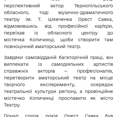
перспективний актор Тернопільського
обласного, тоді музично-драматичного
театру ім. Т. Шевченка Орест Савка,
відмовившись від професійної кар’єри,
переїхав із обласного центру до
містечка Копичинці, щоби створити там
повноцінний аматорський театр.
Завдяки самовідданій багаторічній праці, він
виплекати із самодіяльних артистів
справжніх акторів — професіоналів,
перетворити аматорський театр на місце
творчого експерименту, осередок
театральної культури регіону, а провінційне
містечко Копичинці прославити як місто
Театру.
Понад сорок років Орест Савка був