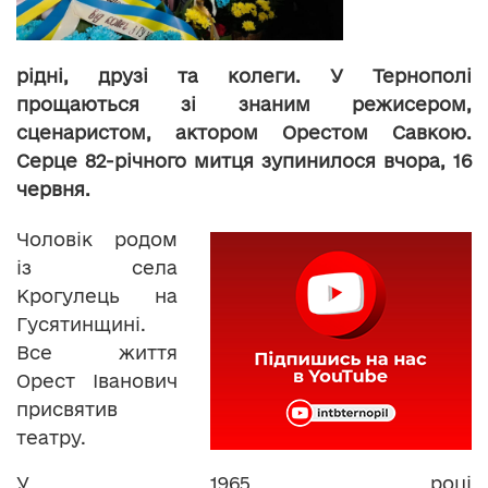
рідні, друзі та колеги. У Тернополі
прощаються зі знаним режисером,
сценаристом, актором Орестом Савкою.
Серце 82-річного митця зупинилося вчора, 16
червня.
Чоловік родом
із села
Крогулець на
Гусятинщині.
Все життя
Орест Іванович
присвятив
театру.
У 1965 році