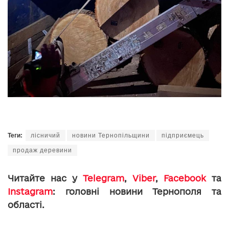
Теги:
лісничий
новини Тернопільщини
підприємець
продаж деревини
Читайте нас у
Telegram
,
Viber
,
Facebook
та
Instagram
: головні новини Тернополя та
області.