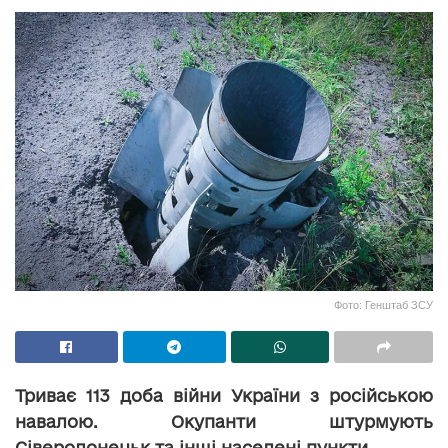
Фото: Генштаб ЗСУ
Триває 113 доба війни України з російською
навалою. Окупанти штурмують
Сіверодонецьк та інші населені пункти.