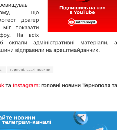
ревищував
орму, що
котест драгер
 міг показати
фру. На всіх
іб склали адміністративні матеріали, а
шини відправили на арештмайданчик.
ці
тернопільські новини
ok
та
Instagram
: головні новини Тернополя та