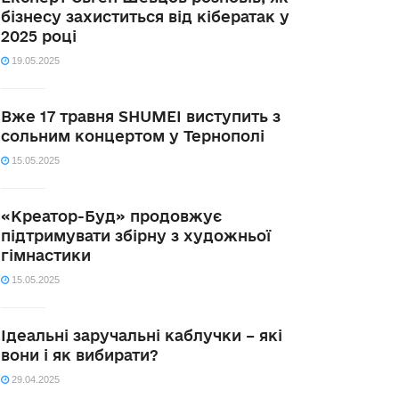
бізнесу захиститься від кібератак у
2025 році
19.05.2025
Вже 17 травня SHUMEI виступить з
сольним концертом у Тернополі
15.05.2025
«Креатор-Буд» продовжує
підтримувати збірну з художньої
гімнастики
15.05.2025
Ідеальні заручальні каблучки – які
вони і як вибирати?
29.04.2025