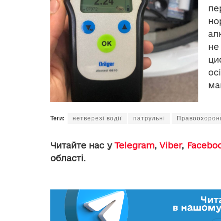
пе
н
ал
не
ци
ос
ма
Теги:
нетверезі водії
патрульні
Правоохорон
Читайте нас у
Telegram
,
Viber
,
Facebo
області.