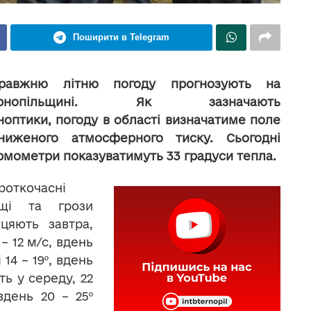
Поширити в Telegram
равжню літню погоду прогнозують на
ернопільщині. Як зазначають
ноптики, погоду в області визначатиме поле
ниженого атмосферного тиску. Сьогодні
рмометри показуватимуть 33 градуси тепла.
роткочасні
щі та грози
іцяють завтра,
 – 12 м/с, вдень
14 – 19º, вдень
ть у середу, 22
вдень 20 – 25º