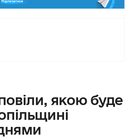
повіли, якою буде
опільщині
днями