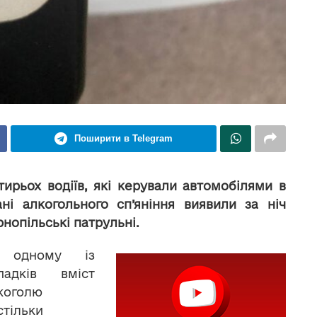
Поширити в Telegram
тирьох водіїв, які керували автомобілями в
ані алкогольного сп’яніння виявили за ніч
рнопільські патрульні.
 одному із
падків вміст
коголю
стільки