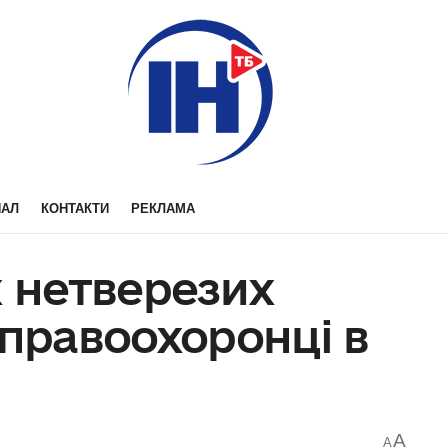
НАЛ
КОНТАКТИ
РЕКЛАМА
х нетверезих
 правоохоронці в
A
A