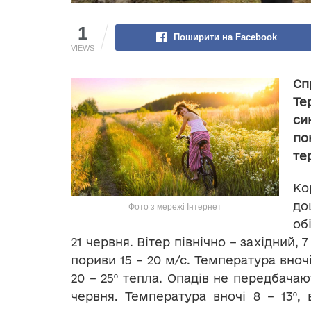
1
Поширити на Facebook
VIEWS
Сп
Т
си
по
те
Ко
до
Фото з мережі Інтернет
об
21 червня. Вітер північно – західний, 7
пориви 15 – 20 м/с. Температура вночі 
20 – 25º тепла. Опадів не передбачаю
червня. Температура вночі 8 – 13º, 