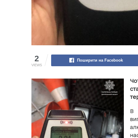
2
Поширити на Facebook
VIEWS
Чо
ст
те
В
ви
ал
на