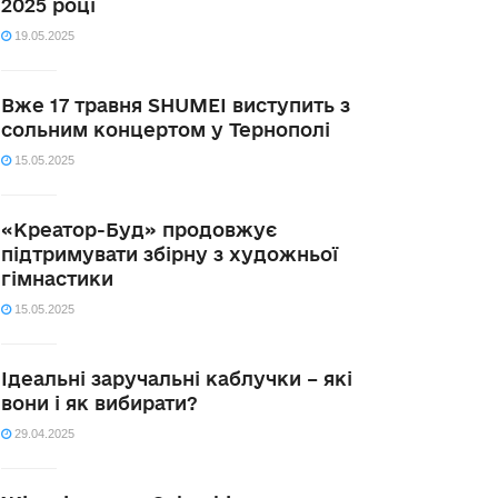
2025 році
19.05.2025
Вже 17 травня SHUMEI виступить з
сольним концертом у Тернополі
15.05.2025
«Креатор-Буд» продовжує
підтримувати збірну з художньої
гімнастики
15.05.2025
Ідеальні заручальні каблучки – які
вони і як вибирати?
29.04.2025