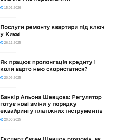
15.01.2026
Послуги ремонту квартири під ключ
у Києві
26.11.2025
Як працює пролонгація кредиту і
коли варто нею скористатися?
20.06.2025
Банкір Альона Шевцова: Регулятор
готує нові зміни у порядку
еквайрингу платіжних інструментів
20.06.2025
Експерт Євген Шевцов розповів, як