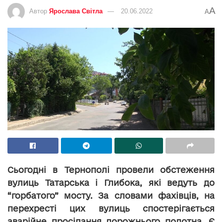
A
Автор
Ярослава Світла
20.06.2022
A
Сьогодні в Тернополі провели обстеження
вулиць Татарська і Глибока, які ведуть до
“горбатого” мосту. За словами фахівців, на
перехресті цих вулиць спостерігається
аварійне просідання дорожнього полотна. Є