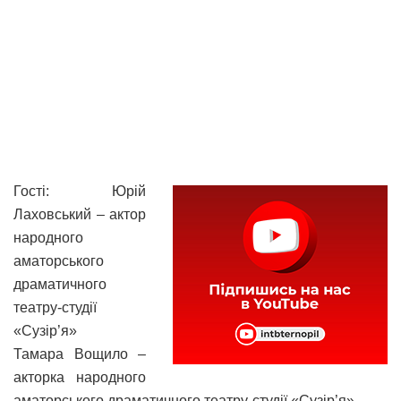
Гості: Юрій
Лаховський – актор
народного
аматорського
драматичного
театру-студії
«Сузір’я»
Тамара Вощило –
акторка народного
аматорського драматичного театру-студії «Сузір’я»