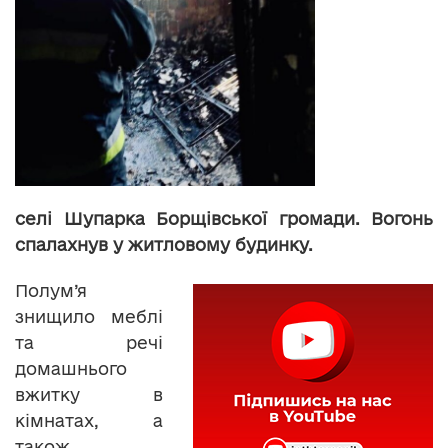
селі Шупарка Борщівської громади. Вогонь
спалахнув у житловому будинку.
Полум’я
знищило меблі
та речі
домашнього
вжитку в
кімнатах, а
також