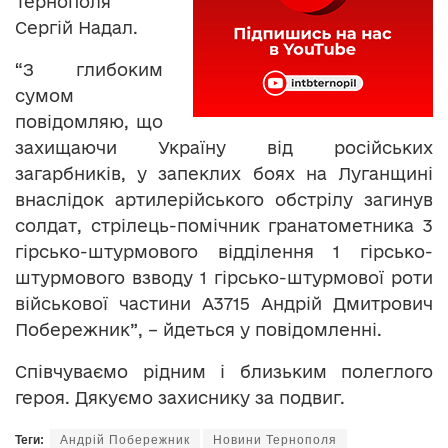
Тернополя
Сергій Надал.
“З глибоким
сумом
повідомляю, що
захищаючи Україну від російських
загарбників, у запеклих боях на Луганщині
внаслідок артилерійського обстрілу загинув
солдат, стрілець-помічник гранатометника 3
гірсько-штурмового відділення 1 гірсько-
штурмового взводу 1 гірсько-штурмової роти
військової частини А3715 Андрій Дмитрович
Побережник”, – йдеться у повідомленні.
Співчуваємо рідним і близьким полеглого
героя. Дякуємо захиснику за подвиг.
Теги:
Андрій Побережник
Новини Тернополя