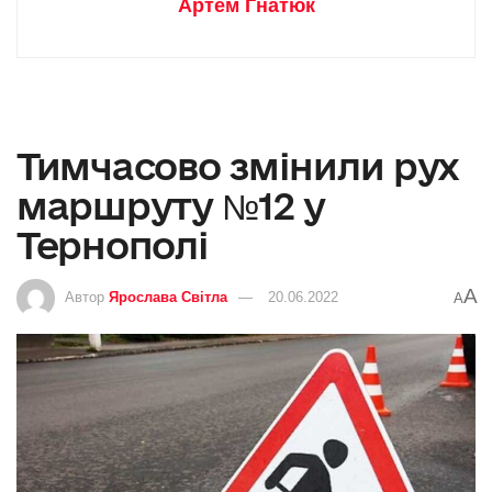
Артем Гнатюк
Тимчасово змінили рух
маршруту №12 у
Тернополі
A
Автор
Ярослава Світла
20.06.2022
A