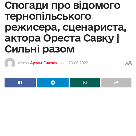
Спогади про відомого
тернопільського
режисера, сценариста,
актора Ореста Савку |
Сильні разом
A
Автор
Артем Гнатюк
20.06.2022
A