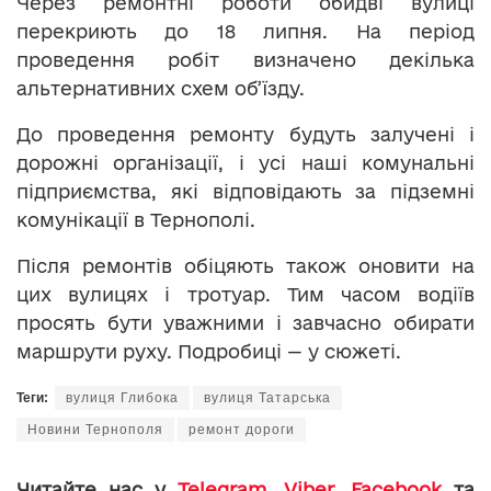
Через ремонтні роботи обидві вулиці
перекриють до 18 липня. На період
проведення робіт визначено декілька
альтернативних схем об’їзду.
До проведення ремонту будуть залучені і
дорожні організації, і усі наші комунальні
підприємства, які відповідають за підземні
комунікації в Тернополі.
Після ремонтів обіцяють також оновити на
цих вулицях і тротуар. Тим часом водіїв
просять бути уважними і завчасно обирати
маршрути руху. Подробиці — у сюжеті.
Теги:
вулиця Глибока
вулиця Татарська
Новини Тернополя
ремонт дороги
Читайте нас у
Telegram
,
Viber
,
Facebook
та