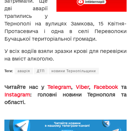
затримали. Ще
дві аварії
трапились у
Тернополі на вулицях Замкова, 15 Квітня-
Протасевича і одна в селі Переволоки
Бучацької територіальної громади.
У всіх водіїв взяли зразки крові для перевірки
на вміст алкоголю.
Теги:
аварія
ДТП
новини Тернопільщини
Читайте нас у
Telegram
,
Viber
,
Facebook
та
Instagram
: головні новини Тернополя та
області.