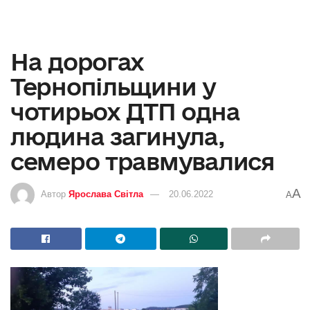
На дорогах
Тернопільщини у
чотирьох ДТП одна
людина загинула,
семеро травмувалися
A
Автор
Ярослава Світла
20.06.2022
A