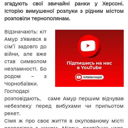
згадують свої звичайні ранки у Херсоні.
Історію вимушеної розлуки з рідним містом
розповіли тернополянам.
Відзначають: кіт
Амур з’явився в
сім’ї задовго до
війни, але вже
став символом
незламності. Бо
родом – з
Чорнобаївки.
Господарі
розповідають, саме Амур першим відчував
небезпеку перед вибухами чи прильотом
рекет.
Сімя ж про своє життя в окупованому місті