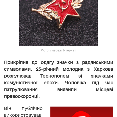
Фото з мережі Інтернет
Прикріпив до одягу значки з радянськими
символами. 25-річний молодик з Харкова
розгулював Тернополем зі значками
комуністичної епохи. Чоловіка під час
патрулювання виявили місцеві
правоохоронці.
Він публічно
використовував