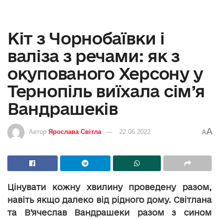
Кіт з Чорнобаївки і
валіза з речами: як з
окупованого Херсону у
Тернопіль виїхала сім’я
Вандрашеків
A
Автор
Ярослава Світла
22.06.2022
A
Цінувати кожну хвилину проведену разом,
навіть якщо далеко від рідного дому. Світлана
та В’ячеслав Вандрашеки разом з сином