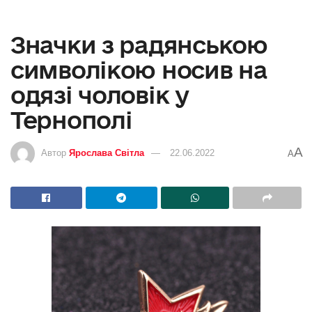
Значки з радянською
символікою носив на
одязі чоловік у
Тернополі
A
Автор
Ярослава Світла
22.06.2022
A