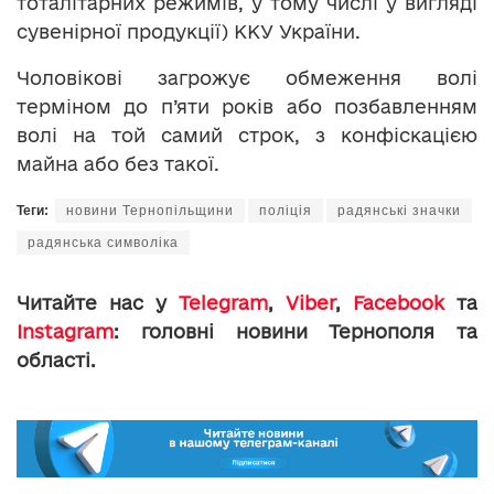
тоталітарних режимів, у тому числі у вигляді
сувенірної продукції) ККУ України.
Чоловікові загрожує обмеження волі
терміном до п’яти років або позбавленням
волі на той самий строк, з конфіскацією
майна або без такої.
Теги:
новини Тернопільщини
поліція
радянські значки
радянська символіка
Читайте нас у
Telegram
,
Viber
,
Facebook
та
Instagram
: головні новини Тернополя та
області.