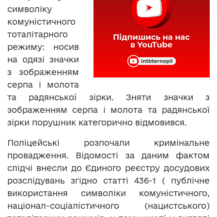
символіку
комуністичного
тоталітарного
режиму: носив
на одязі значки
з зображенням
серпа і молота
та радянської зірки. Зняти значки з
зображенням серпа і молота та радянської
зірки порушник категорично відмовився.
Поліцейські розпочали кримінальне
провадження. Відомості за даним фактом
слідчі внесли до Єдиного реєстру досудових
розслідувань згідно статті 436-1 ( публічне
використання символіки комуністичного,
націонал-соціалістичного (нацистського)