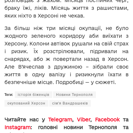
розповідає з жахом. Місяць постійних черг,
браку їжі, ліків. Місяць життя з рашистами,
яких ніхто в Херсоні не чекав.
За більш ніж три місяці окупації, не було
жодного зеленого коридору аби виїхати з
Херсону. Колони автівок рушали на свій страх
і ризик. Їх розстрілювали, підривали на
снарядах, або ж повертали назад в Херсон.
Але В’ячеслав з дружиною – зібрали своє
життя в одну валізу і ризикнули їхати в
безпечніше місце. Подробиці — у сюжеті.
Теги:
історія біженців
Новини Тернополя
окупований Херсон
сім'я Вандрашеків
Читайте нас у
Telegram
,
Viber
,
Facebook
та
Instagram
: головні новини Тернополя та