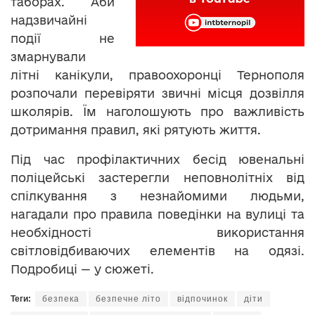
таборах. Аби
надзвичайні
події не
змарнували
літні канікули, правоохоронці Тернополя
розпочали перевіряти звичні місця дозвілля
школярів. Їм наголошують про важливість
дотримання правил, які рятують життя.
Під час профілактичних бесід ювенальні
поліцейські застерегли неповнолітніх від
спілкування з незнайомими людьми,
нагадали про правила поведінки на вулиці та
необхідності використання
світловідбиваючих елементів на одязі.
Подробиці — у сюжеті.
Теги:
безпека
безпечне літо
відпочинок
діти