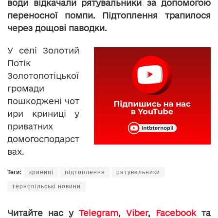
води відкачали рятувальники за допомогою
переносної помпи. Підтоплення трапилося
через дощові паводки.
У селі Золотий
Потік
Золотопотіцької
громади
пошкоджені чот
ири криниці у
приватних
домогосподарст
вах.
Теги:
криниці
підтоплення
рятувальники
тернопільські новини
Читайте нас у
Telegram
,
Viber
,
Facebook
та