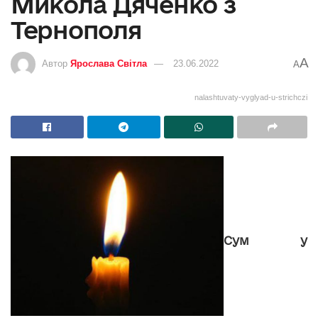
Микола Дяченко з
Тернополя
A
Автор
Ярослава Світла
23.06.2022
A
nalashtuvaty-vyglyad-u-strichczi
Сум у