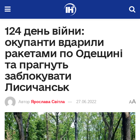
124 день війни:
окупанти вдарили
ракетами по Одещині
та прагнуть
заблокувати
Лисичанськ
A
Автор
Ярослава Світла
27.06.2022
A