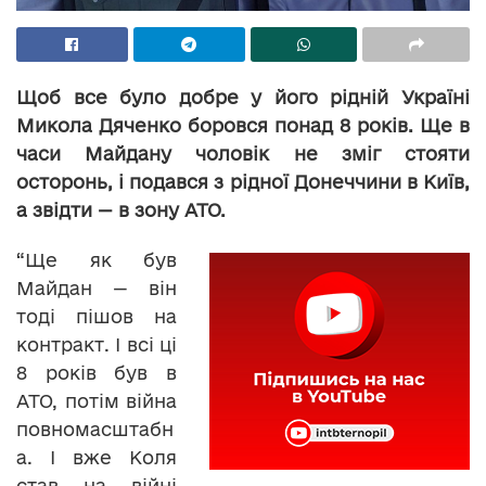
Щоб все було добре у його рідній Україні
Микола Дяченко боровся понад 8 років. Ще в
часи Майдану чоловік не зміг стояти
осторонь, і подався з рідної Донеччини в Київ,
а звідти — в зону АТО.
“Ще як був
Майдан — він
тоді пішов на
контракт. І всі ці
8 років був в
АТО, потім війна
повномасштабн
а. І вже Коля
став на війні