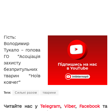
Гість:
Володимир
Тукало – голова
ГО “Асоціація
захисту
безпритульних
тварин “Ноїв
ковчег”
Теги:
Сильні разом
тварини
Читайте нас у
Telegram
,
Viber
,
Facebook
та