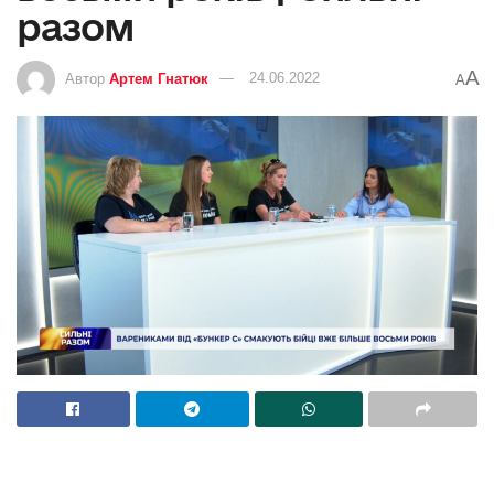
разом
A
Автор
Артем Гнатюк
24.06.2022
A