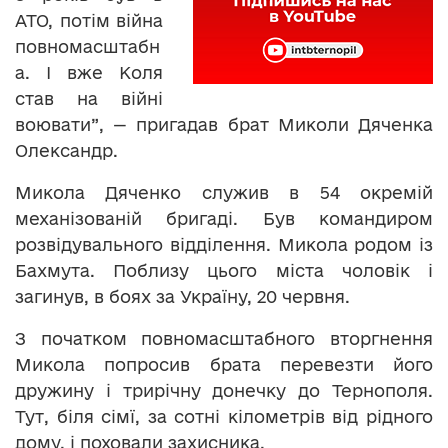
АТО, потім війна
повномасштабн
а. І вже Коля
став на війні
воювати”, — пригадав брат Миколи Дяченка
Олександр.
Микола Дяченко служив в 54 окремій
механізованій бригаді. Був командиром
розвідувального відділення. Микола родом із
Бахмута. Поблизу цього міста чоловік і
загинув, в боях за Україну, 20 червня.
З початком повномасштабного вторгнення
Микола попросив брата перевезти його
дружину і трирічну донечку до Тернополя.
Тут, біля сімї, за сотні кілометрів від рідного
дому, і поховали захисника.