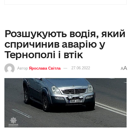
Розшукують водія, який
спричинив аварію у
Тернополі і втік
A
Автор
Ярослава Світла
27.06.2022
A