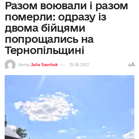
Разом воювали і разом
померли: одразу із
двома бійцями
попрощались на
Тернопільщині
A
Автор
Julia Savchuk
25.06.2022
A