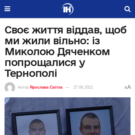
Своє життя віддав, щоб
ми жили вільно: із
Миколою Дяченком
попрощалися у
Тернополі
A
Автор
Ярослава Світла
27.06.2022
A