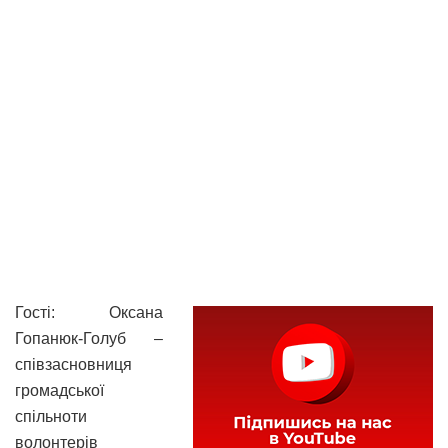
Гості: Оксана
Гопанюк-Голуб –
співзасновниця
громадської
спільноти
волонтерів