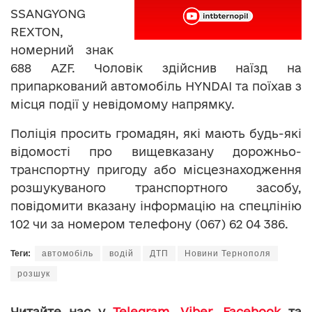
SSANGYONG
REXTON,
номерний знак
688 AZF. Чоловік здійснив наїзд на
припаркований автомобіль HYNDAI та поїхав з
місця події у невідомому напрямку.
Поліція просить громадян, які мають будь-які
відомості про вищевказану дорожньо-
транспортну пригоду або місцезнаходження
розшукуваного транспортного засобу,
повідомити вказану інформацію на спецлінію
102 чи за номером телефону (067) 62 04 386.
Теги:
автомобіль
водій
ДТП
Новини Тернополя
розшук
Читайте нас у
Telegram
,
Viber
,
Facebook
та