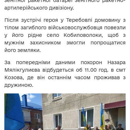
зенітної ракетної батареї зенітного ракетно-
артилерійського дивізіону.
Після зустрічі героя у Теребовлі домовину з
тілом загиблого військовослужбовця повезли
у його рідне село Кобиловолоки, щоб з
мужнім захисником змогли попрощатися
його земляки.
За попередніми даними похорон Назара
Мялікгулиєва відбудеться об 11.00 год. в смт
Козова, де він останнім часом проживав з
дружиною.