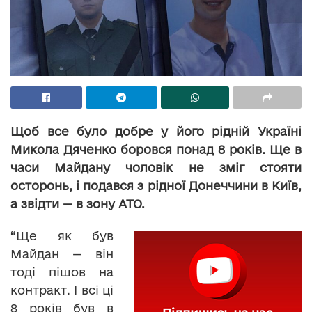
Щоб все було добре у його рідній Україні
Микола Дяченко боровся понад 8 років. Ще в
часи Майдану чоловік не зміг стояти
осторонь, і подався з рідної Донеччини в Київ,
а звідти — в зону АТО.
“Ще як був
Майдан — він
тоді пішов на
контракт. І всі ці
8 років був в