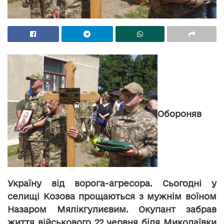
Обороняв
Україну від ворога-агресора. Сьогодні у
селищі Козова прощаються з мужнім воїном
Назаром Мялікгулиєвим. Окупант забрав
життя військового 22 червня біля Миколаївки