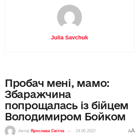
Julia Savchuk
Пробач мені, мамо:
Збаражчина
попрощалась із бійцем
Володимиром Бойком
A
Автор
Ярослава Світла
24.06.2022
A