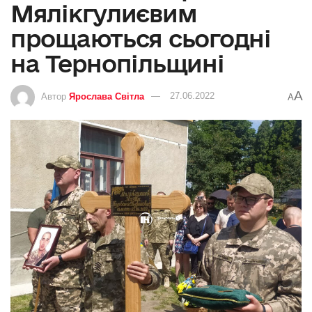
Мялікгулиєвим
прощаються сьогодні
на Тернопільщині
A
Автор
Ярослава Світла
27.06.2022
A