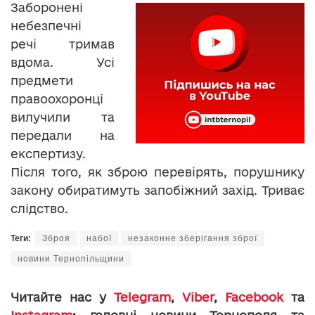
Заборонені
небезпечні
речі тримав
вдома. Усі
предмети
правоохоронці
вилучили та
передали на
експертизу.
Після того, як зброю перевірять, порушнику
закону обиратимуть запобіжний захід. Триває
слідство.
Теги:
Зброя
набої
незаконне зберігання зброї
новини Тернопільщини
Читайте нас у
Telegram
,
Viber
,
Facebook
та