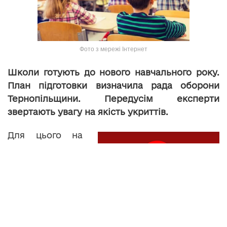
Фото з мережі Інтернет
Школи готують до нового навчального року.
План підготовки визначила рада оборони
Тернопільщини. Передусім експерти
звертають увагу на якість укриттів.
Для цього на
місцях створені
спеціальні
комісії, куди
увійшли
представники
ДСНС. Вони