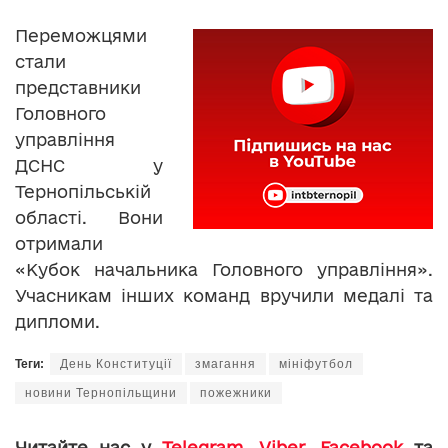
Переможцями
стали
представники
Головного
управління
ДСНС у
Тернопільській
області. Вони
отримали
«Кубок начальника Головного управління».
Учасникам інших команд вручили медалі та
дипломи.
Теги:
День Конституції
змагання
мініфутбол
новини Тернопільщини
пожежники
Читайте нас у
Telegram
,
Viber
,
Facebook
та