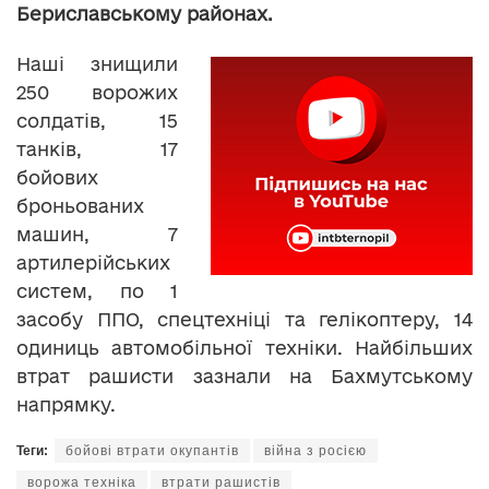
Бериславському районах.
Наші знищили
250 ворожих
солдатів, 15
танків, 17
бойових
броньованих
машин, 7
артилерійських
систем, по 1
засобу ППО, спецтехніці та гелікоптеру, 14
одиниць автомобільної техніки. Найбільших
втрат рашисти зазнали на Бахмутському
напрямку.
Теги:
бойові втрати окупантів
війна з росією
ворожа техніка
втрати рашистів