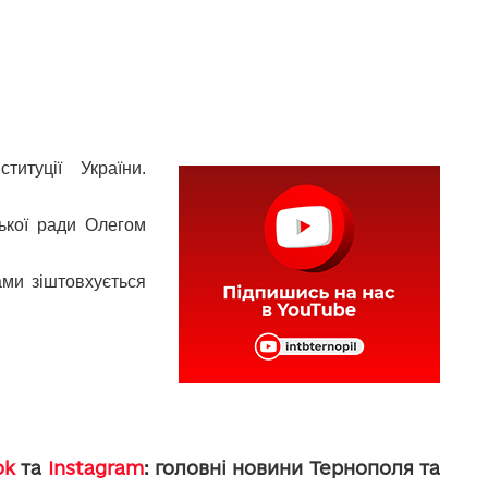
итуції України.
ької ради Олегом
ами зіштовхується
ok
та
Instagram
: головні новини Тернополя та