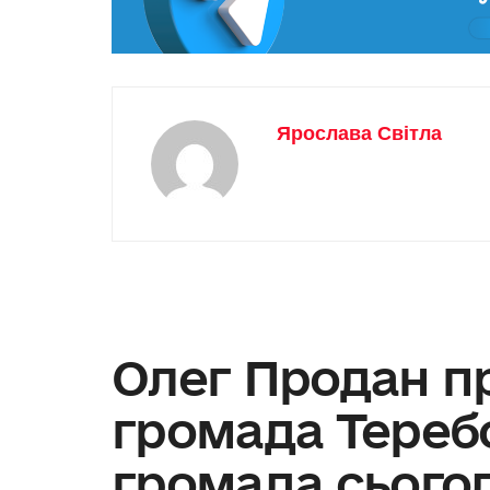
Ярослава Світла
Олег Продан п
громада Тереб
громада сьогод