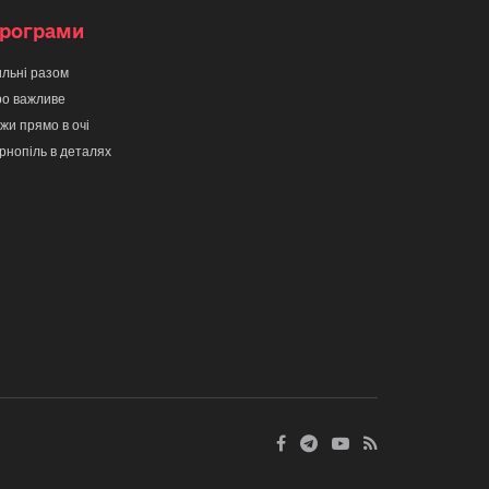
рограми
льні разом
о важливе
жи прямо в очі
рнопіль в деталях