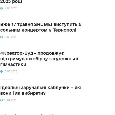
2025 році
19.05.2025
Вже 17 травня SHUMEI виступить з
сольним концертом у Тернополі
15.05.2025
«Креатор-Буд» продовжує
підтримувати збірну з художньої
гімнастики
15.05.2025
Ідеальні заручальні каблучки – які
вони і як вибирати?
29.04.2025