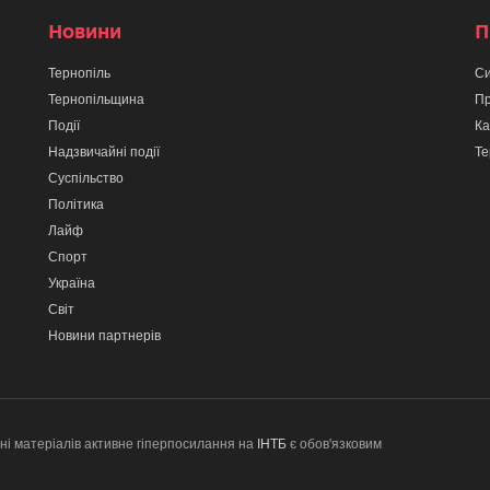
Новини
П
Тернопіль
Си
Тернопільщина
Пр
Події
Ка
Надзвичайні події
Те
Суспільство
Політика
Лайф
Спорт
Україна
Світ
Новини партнерів
ні матеріалів активне гіперпосилання на
ІНТБ
є обов'язковим