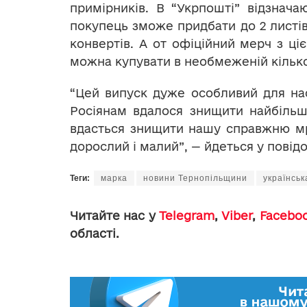
примірників. В “Укрпошті” відзнач
покупець зможе придбати до 2 листів
конвертів. А от офіційний мерч з ці
можна купувати в необмеженій кілько
“Цей випуск дуже особливий для нас
Росіянам вдалося знищити найбільши
вдасться знищити нашу справжню мр
дорослий і малий”, — йдеться у повід
Теги:
марка
новини Тернопільщини
українськ
Читайте нас у
Telegram
,
Viber
,
Facebo
області.