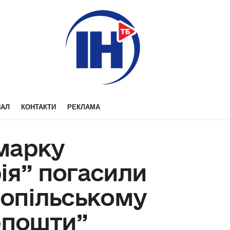
НАЛ
КОНТАКТИ
РЕКЛАМА
марку
ія” погасили
нопільському
рпошти”