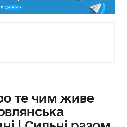
ро те чим живе
овлянська
ні | Сильні разом