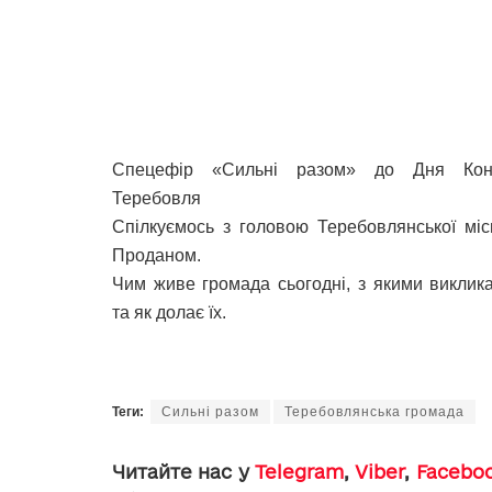
Спецефір «Сильні разом» до Дня Конст
Теребовля
Спілкуємось з головою Теребовлянської міс
Проданом.
Чим живе громада сьогодні, з якими виклик
та як долає їх.
Теги:
Сильні разом
Теребовлянська громада
Читайте нас у
Telegram
,
Viber
,
Facebo