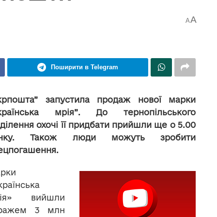
A
A
Поширити в Telegram
крпошта” запустила продаж нової марки
країнська мрія”. До тернопільського
дділення охочі її придбати прийшли ще о 5.00
анку. Також люди можуть зробити
ецпогашення.
рки
країнська
рія» вийшли
ражем 3 млн