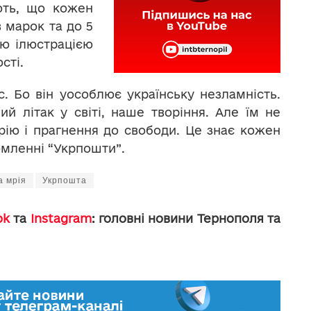
ають, що кожен
 марок та до 5
єю ілюстрацією
сті.
. Бо він уособлює українську незламність.
й літак у світі, наше творіння. Але їм не
ію і прагнення до свободи. Це знає кожен
омленні “Укрпошти”.
а мрія
Укрпошта
ok
та
Instagram
: головні новини Тернополя та