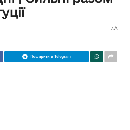
уції
A
A
Поширити в Telegram