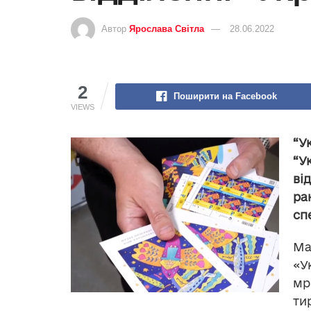
Автор
Ярослава Світла
28.06.2022
2
Поширити на Facebook
VIEWS
“У
“У
ві
р
сп
Ма
«У
м
ти