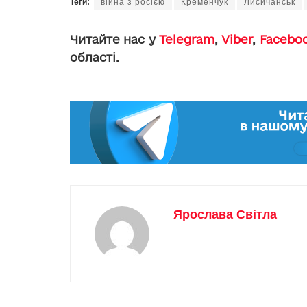
Теги:
війна з росією
Кременчук
Лисичанськ
Читайте нас у
Telegram
,
Viber
,
Facebo
області.
Ярослава Світла