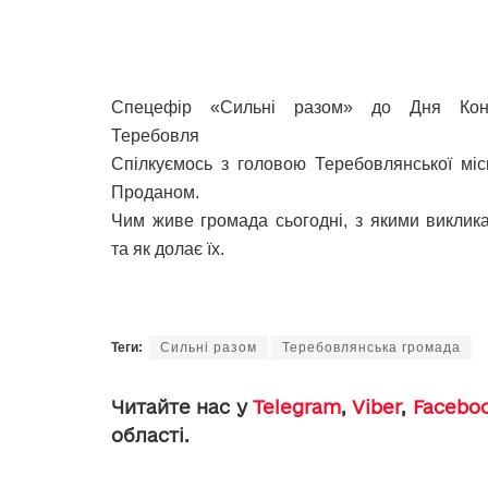
Спецефір «Сильні разом» до Дня Конст
Теребовля
Спілкуємось з головою Теребовлянської міс
Проданом.
Чим живе громада сьогодні, з якими виклик
та як долає їх.
Теги:
Сильні разом
Теребовлянська громада
Читайте нас у
Telegram
,
Viber
,
Facebo
області.