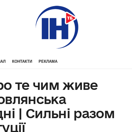
НАЛ
КОНТАКТИ
РЕКЛАМА
ро те чим живе
овлянська
ні | Сильні разом
уції