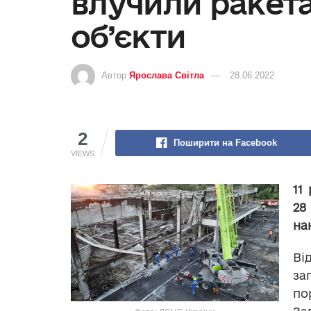
влучили ракета
об’єкти
Автор
Ярослава Світла
28.06.2022
2
Поширити на Facebook
VIEWS
11
28
на
В
з
по