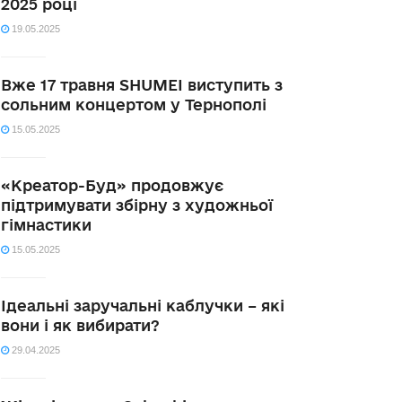
2025 році
19.05.2025
Вже 17 травня SHUMEI виступить з
сольним концертом у Тернополі
15.05.2025
«Креатор-Буд» продовжує
підтримувати збірну з художньої
гімнастики
15.05.2025
Ідеальні заручальні каблучки – які
вони і як вибирати?
29.04.2025