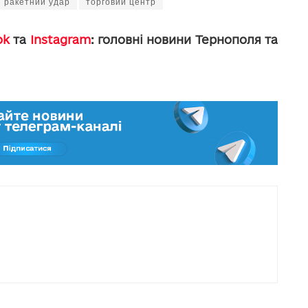
ракетний удар
торговий центр
ok
та
Instagram
: головні новини Тернополя та