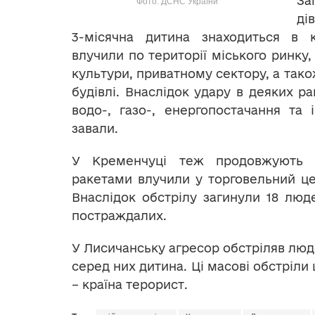
За
Фото: ДСНС України
ді
3-місячна дитина знаходиться в 
влучили по території міського ринку,
культури, приватному сектору, а тако
будівлі. Внаслідок удару в деяких ра
водо-, газо-, енергопостачання та 
завали.
У Кременчуці теж продовжують п
ракетами влучили у торговельний це
Внаслідок обстрілу загинули 18 лю
постраждалих.
У Лисичанську агресор обстріляв люде
серед них дитина. Ці масові обстріли 
– країна терорист.