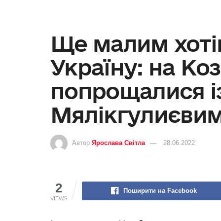
Ще малим хоті
Україну: на Ко
попрощалися і
Мялікгулиєви
Автор
Ярослава Світла
28.06.2022
2
Поширити на Facebook
VIEWS