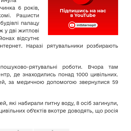
гинула
вчинка 6 років,
комі. Рашисти
 будівлі палацу
ж у дві житлові
йонах відсутнє
інтернет. Наразі рятувальники розбирають
ошуково-рятувальні роботи. Вчора там
нтр, де знаходились понад 1000 цивільних.
дей, за медичною допомогою звернулися 59
й, які набирали питну воду, 8 осіб загинули,
цивільних об’єктів вкотре доводять, що росія