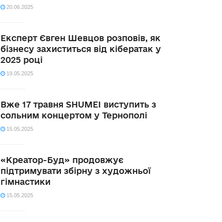
20.06.2025
Експерт Євген Шевцов розповів, як
бізнесу захиститься від кібератак у
2025 році
19.05.2025
Вже 17 травня SHUMEI виступить з
сольним концертом у Тернополі
15.05.2025
«Креатор-Буд» продовжує
підтримувати збірну з художньої
гімнастики
15.05.2025