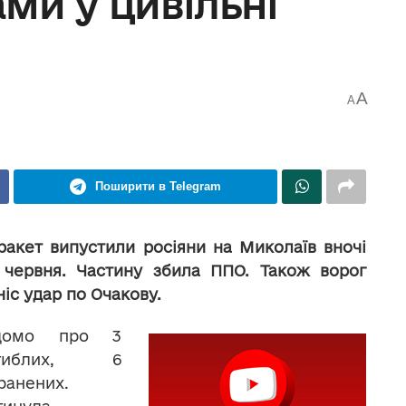
ми у цивільні
A
A
Поширити в Telegram
 ракет випустили росіяни на Миколаїв вночі
 червня. Частину збила ППО. Також ворог
ніс удар по Очакову.
ідомо про 3
агиблих, 6
ранених.