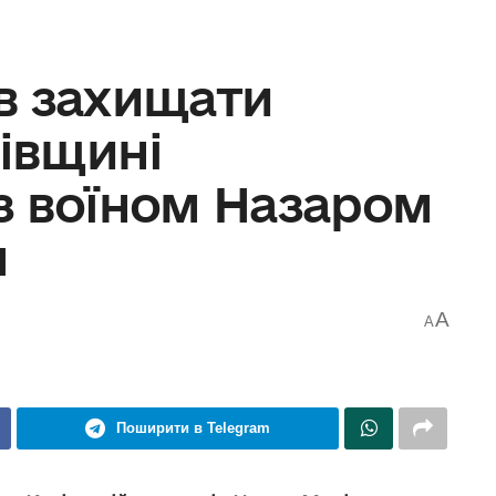
в захищати
зівщині
з воїном Назаром
м
A
A
Поширити в Telegram