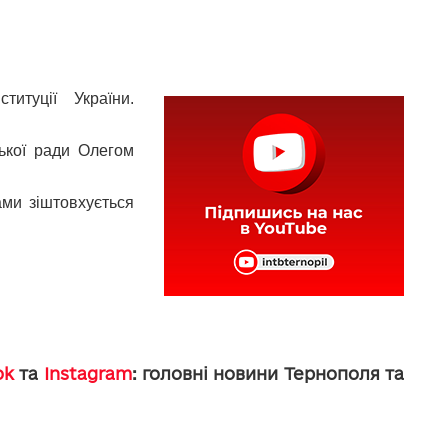
итуції України.
ької ради Олегом
ами зіштовхується
ok
та
Instagram
: головні новини Тернополя та