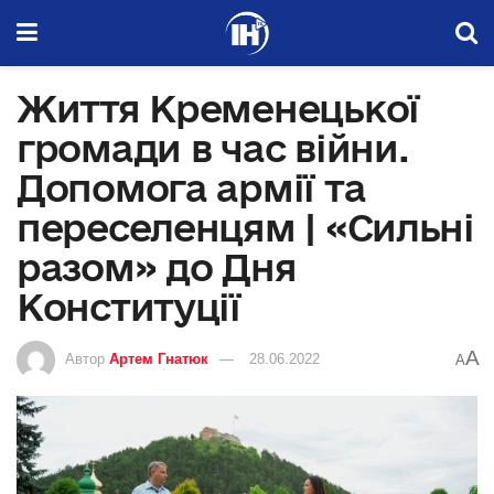
Життя Кременецької
громади в час війни.
Допомога армії та
переселенцям | «Сильні
разом» до Дня
Конституції
A
Автор
Артем Гнатюк
28.06.2022
A