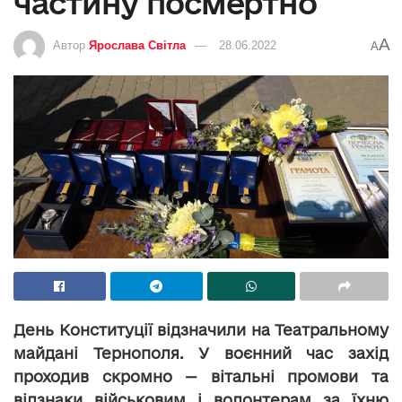
частину посмертно
A
Автор
Ярослава Світла
28.06.2022
A
День Конституції відзначили на Театральному
майдані Тернополя. У воєнний час захід
проходив скромно — вітальні промови та
відзнаки військовим і волонтерам за їхню