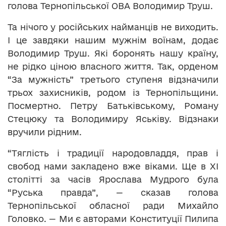
голова Тернопільської ОВА Володимир Труш.
Та нічого у російських найманців не виходить.
І це завдяки нашим мужнім воїнам, додає
Володимир Труш. Які боронять нашу країну,
не рідко ціною власного життя. Так, орденом
“За мужність” третього ступеня відзначили
трьох захисників, родом із Тернопільщини.
Посмертно. Петру Батьківському, Роману
Стецюку та Володимиру Яськіву. Відзнаки
вручили рідним.
“Тяглість і традиції народовладдя, прав і
свобод нами закладено вже віками. Ще в XI
столітті за часів Ярослава Мудрого була
“Руська правда”, — сказав голова
Тернопільської обласної ради Михайло
Головко. — Ми є авторами Конституції Пилипа