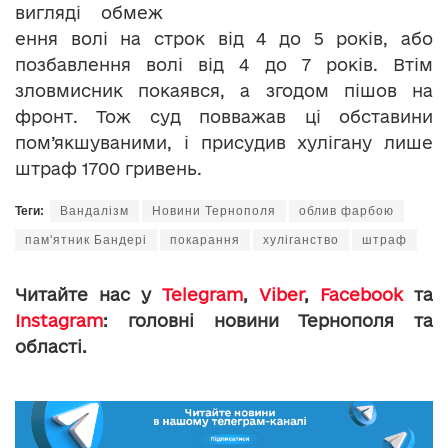
вигляді обмеж
ення волі на строк від 4 до 5 років, або
позбавлення волі від 4 до 7 років. Втім
зловмисник покаявся, а згодом пішов на
фронт. Тож суд повважав ці обставини
пом’якшуваними, і присудив хулігану лише
штраф 1700 гривень.
Теги:
Вандалізм
Новини Тернополя
облив фарбою
пам'ятник Бандері
покарання
хуліганство
штраф
Читайте нас у
Telegram
,
Viber
,
Facebook
та
Instagram
: головні новини Тернополя та
області.