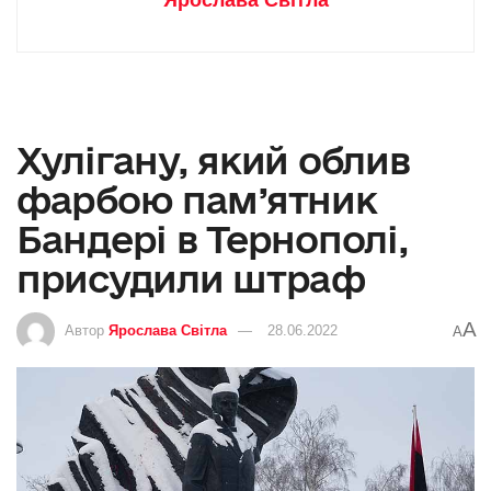
Ярослава Світла
Хулігану, який облив
фарбою пам’ятник
Бандері в Тернополі,
присудили штраф
A
Автор
Ярослава Світла
28.06.2022
A