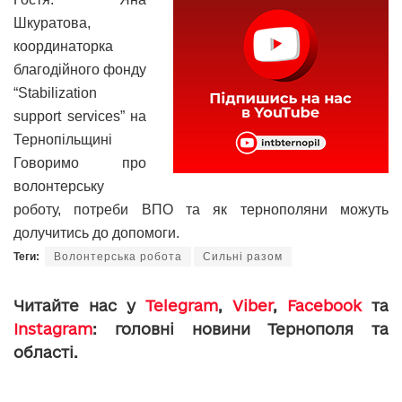
Шкуратова,
координаторка
благодійного фонду
“Stabilization
support services” на
Тернопільщині
Говоримо про
волонтерську
роботу, потреби ВПО та як тернополяни можуть
долучитись до допомоги.
Теги:
Волонтерська робота
Сильні разом
Читайте нас у
Telegram
,
Viber
,
Facebook
та
Instagram
: головні новини Тернополя та
області.