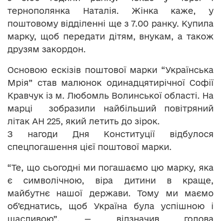
тернополянка Наталія. Жінка каже, у
поштовому відділенні ще з 7.00 ранку. Купила
марку, щоб передати дітям, внукам, а також
друзям закордон.
Основою ескізів поштової марки “Українська
Мрія” став малюнок одинадцятирічної Софії
Кравчук із м. Любомль Волинської області. На
марці зобразили найбільший повітряний
літак АН 225, який летить до зірок.
З нагоди Дня Конституції відбулося
спецпогашення цієї поштової марки.
“Те, що сьогодні ми погашаємо цю марку, яка
є символічною, віра дитини в краще,
майбутнє нашої держави. Тому ми маємо
об’єднатись, щоб Україна була успішною і
щасливою”, — відзначив голова