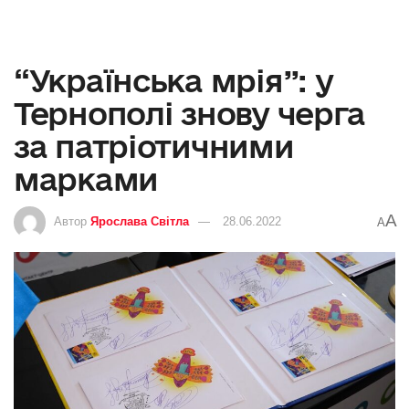
“Українська мрія”: у
Тернополі знову черга
за патріотичними
марками
A
Автор
Ярослава Світла
28.06.2022
A