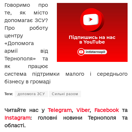
Говоримо про
те, як місто
допомагає ЗСУ?
Про роботу
центру
«Допомога
армії від
Тернополя» та
як працює
система підтримки малого і середнього
бізнесу в громаді
Теги:
допомога ЗСУ
Сильні разом
Читайте нас у
Telegram
,
Viber
,
Facebook
та
Instagram
: головні новини Тернополя та
області.