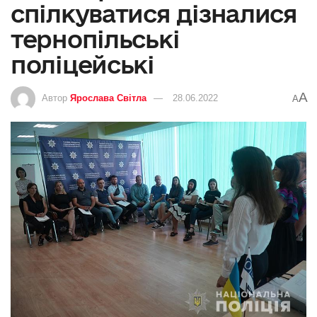
спілкуватися дізналися
тернопільські
поліцейські
A
Автор
Ярослава Світла
28.06.2022
A