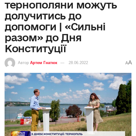
тернополяни можуть
долучитись до
допомоги | «Сильні
разом» до Дня
Конституції
A
Автор
Артем Гнатюк
28.06.2022
A