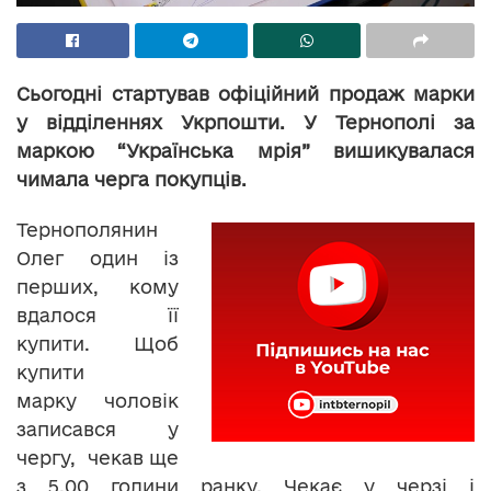
Сьогодні стартував офіційний продаж марки
у відділеннях Укрпошти. У Тернополі за
маркою “Українська мрія” вишикувалася
чимала черга покупців.
Тернополянин
Олег один із
перших, кому
вдалося її
купити. Щоб
купити
марку чоловік
записався у
чергу, чекав ще
з 5.00 години ранку. Чекає у черзі і