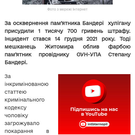
Фото з мережі Інтернет
За осквернення пам’ятника Бандері хулігану
присудили 1 тисячу 700 гривень штрафу.
Інцидент стався 14 грудня 2021 року. Тоді
мешканець Житомира облив фарбою
пам’ятник провіднику ОУН-УПА Степану
Бандері.
За
інкримінованою
статтею
кримінального
кодексу
чоловіку
загрожувало
покарання в