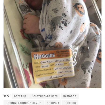
Теги:
богатир
богатирська вага
немовля
новини Тернопільщини
хлопчик
Чортків