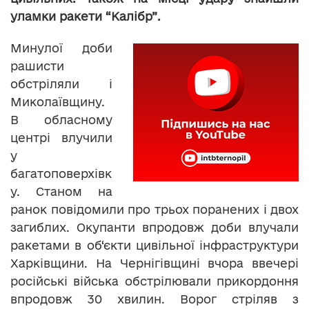
уламки ракети “Калібр”.
Минулої доби
рашисти
обстріляли і
Миколаївщину.
В обласному
центрі влучили
у
багатоповерхівк
у. Станом на
ранок повідомили про трьох поранених і двох
загиблих. Окупанти впродовж доби влучали
ракетами в об‘єкти цивільної інфраструктури
Харківщини. На Чернігівщині вчора ввечері
російські війська обстрілювали прикордоння
впродовж 30 хвилин. Ворог стріляв з