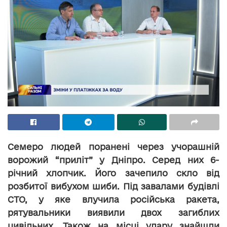
Семеро людей поранені через учорашній
ворожий “приліт” у Дніпро. Серед них 6-
річний хлопчик. Його зачепило скло від
розбитої вибухом шиби. Під завалами будівлі
СТО, у яке влучила російська ракета,
рятувальники виявили двох загиблих
цивільних. Також на місці удару знайшли