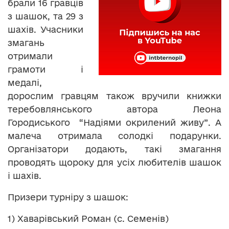
брали 16 гравців
з шашок, та 29 з
шахів. Учасники
змагань
отримали
грамоти і
медалі,
дорослим гравцям також вручили книжки
теребовлянського автора Леона
Городиського “Надіями окрилений живу”. А
малеча отримала солодкі подарунки.
Організатори додають, такі змагання
проводять щороку для усіх любителів шашок
і шахів.
Призери турніру з шашок:
1) Хаварівський Роман (с. Семенів)