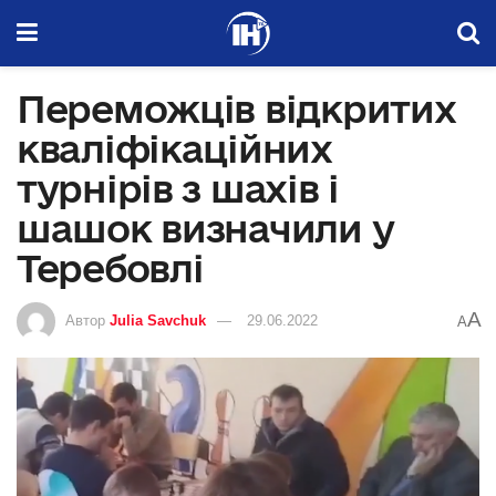
Переможців відкритих
кваліфікаційних
турнірів з шахів і
шашок визначили у
Теребовлі
A
Автор
Julia Savchuk
29.06.2022
A