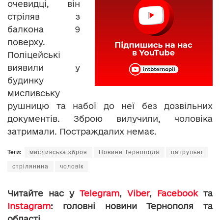
очевидці, він
стріляв з
балкона 9
поверху.
Поліцейські
виявили у
будинку
мисливську
рушницю та набої до неї без дозвільних
документів. Зброю вилучили, чоловіка
затримали. Постраждалих немає.
Теги:
мисливська зброя
Новини Тернополя
патрульні
стрілянина
чоловік
Читайте нас у
Telegram
,
Viber
,
Facebook
та
Instagram
: головні новини Тернополя та
області.