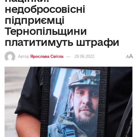
недобросовісні
підприємці
Тернопільщини
платитимуть штрафи
A
Автор
Ярослава Світла
29.06.2022
A