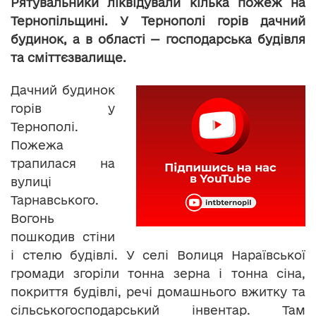
Рятувальники ліквідували кілька пожеж на
Тернопільщині. У Тернополі горів дачний
будинок, а в області — господарська будівля
та сміттєзвалище.
Дачний будинок
горів у
Тернополі.
Пожежа
трапилася на
вулиці
Тарнавського.
Вогонь
пошкодив стіни
і стелю будівлі. У селі Волиця Нараївської
громади згоріли тонна зерна і тонна сіна,
покриття будівлі, речі домашнього вжитку та
сільськогосподарський інвентар. Там