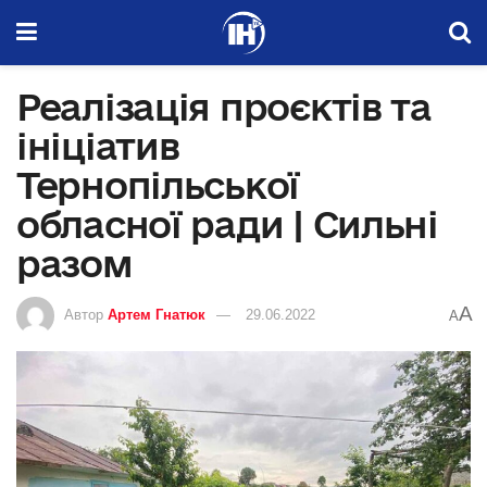
Реалізація проєктів та
ініціатив
Тернопільської
обласної ради | Сильні
разом
A
Автор
Артем Гнатюк
29.06.2022
A