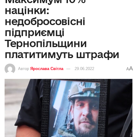
націнки:
недобросовісні
підприємці
Тернопільщини
платитимуть штрафи
A
Автор
Ярослава Світла
29.06.2022
A