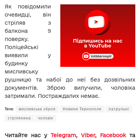
Як повідомили
очевидці, він
стріляв з
балкона 9
поверху.
Поліцейські
виявили у
будинку
мисливську
рушницю та набої до неї без дозвільних
документів. Зброю вилучили, чоловіка
затримали. Постраждалих немає.
Теги:
мисливська зброя
Новини Тернополя
патрульні
стрілянина
чоловік
Читайте нас у
Telegram
,
Viber
,
Facebook
та