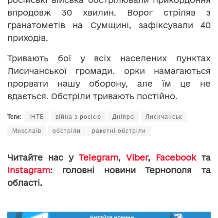
впродовж 30 хвилин. Ворог стріляв з
гранатометів на Сумщині, зафіксували 40
приходів.
Тривають бої у всіх населених пунктах
Лисичанської громади. орки намагаються
прорвати нашу оборону, але їм це не
вдається. Обстріли тривають постійно.
Теги:
ІНТБ
війна з росією
Дніпро
Лисичанськ
Миколаїв
обстріли
ракетні обстріли
Читайте нас у
Telegram
,
Viber
,
Facebook
та
Instagram
: головні новини Тернополя та
області.