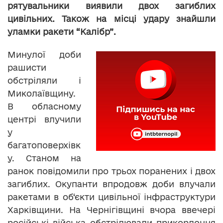
рятувальники виявили двох загиблих
цивільних. Також на місці удару знайшли
уламки ракети “Калібр”.
Минулої доби
рашисти
обстріляли і
Миколаївщину.
В обласному
центрі влучили
у
багатоповерхівк
у. Станом на
ранок повідомили про трьох поранених і двох
загиблих. Окупанти впродовж доби влучали
ракетами в об‘єкти цивільної інфраструктури
Харківщини. На Чернігівщині вчора ввечері
російські війська обстрілювали прикордоння