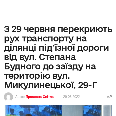
З 29 червня перекриють
рух транспорту на
ділянці під’їзної дороги
від вул. Степана
Будного до заїзду на
територію вул.
Микулинецької, 29-Г
A
Автор
Ярослава Світла
29.06.2022
A