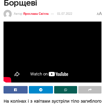
Борщеві
A
Автор
Ярослава Світла
01.07.2022
A
На колінах і з квітами зустріли тіло загиблого