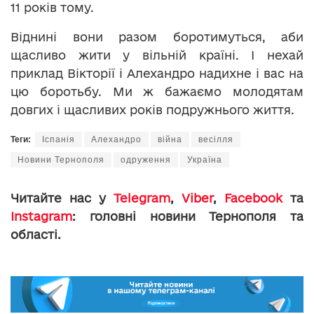
11 років тому.
Віднині вони разом боротимуться, аби
щасливо жити у вільній країні. І нехай
приклад Вікторії і Алехандро надихне і вас на
цю боротьбу. Ми ж бажаємо молодятам
довгих і щасливих років подружнього життя.
Теги:
Іспанія
Алехандро
війна
весілля
Новини Тернополя
одруження
Україна
Читайте нас у
Telegram
,
Viber
,
Facebook
та
Instagram
: головні новини Тернополя та
області.