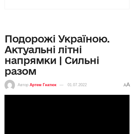
Подорожі Україною.
Актуальні літні
напрямки | Сильні
разом
A
Автор
Артем Гнатюк
01.07.2022
A