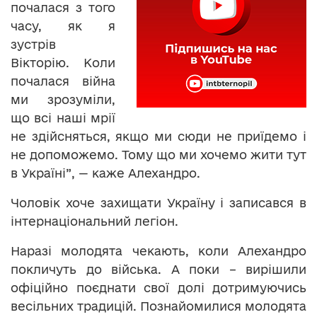
почалася з того
часу, як я
зустрів
Вікторію. Коли
почалася війна
ми зрозуміли,
що всі наші мрії
не здійсняться, якщо ми сюди не приїдемо і
не допоможемо. Тому що ми хочемо жити тут
в Україні”, — каже Алехандро.
Чоловік хоче захищати Україну і записався в
інтернаціональний легіон.
Наразі молодята чекають, коли Алехандро
покличуть до війська. А поки – вирішили
офіційно поєднати свої долі дотримуючись
весільних традицій. Познайомилися молодята