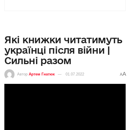
Які книжки читатимуть
українці після війни |
Сильні разом
A
Автор
Артем Гнатюк
01.07.2022
A