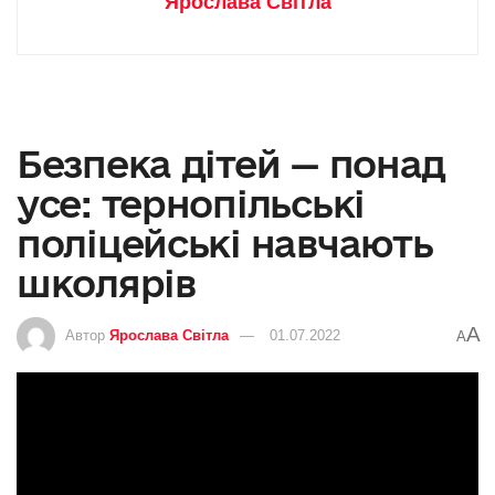
Ярослава Світла
Безпека дітей — понад
усе: тернопільські
поліцейські навчають
школярів
A
Автор
Ярослава Світла
01.07.2022
A