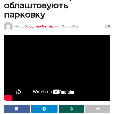
облаштовують
парковку
A
Автор
Ярослава Світла
01.07.2022
A