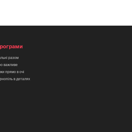
рограми
льні разом
о важливе
жи прямо в очі
рнопіль в деталях