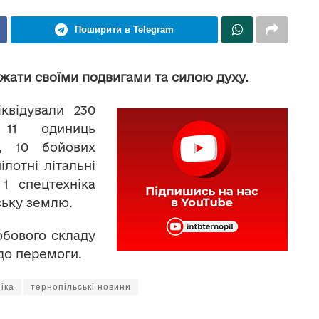
Поширити в Telegram
ажати своїми подвигами та силою духу.
квідували 230
 11 одиниць
н, 10 бойових
лотні літальні
 1 спецтехніка
ську землю.
обового складу
 до перемоги.
іка
тернопільські новини