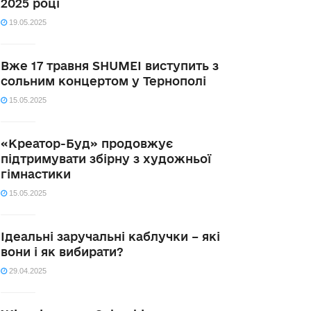
2025 році
19.05.2025
Вже 17 травня SHUMEI виступить з
сольним концертом у Тернополі
15.05.2025
«Креатор-Буд» продовжує
підтримувати збірну з художньої
гімнастики
15.05.2025
Ідеальні заручальні каблучки – які
вони і як вибирати?
29.04.2025