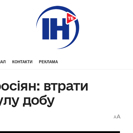
НАЛ
КОНТАКТИ
РЕКЛАМА
осіян: втрати
улу добу
A
A