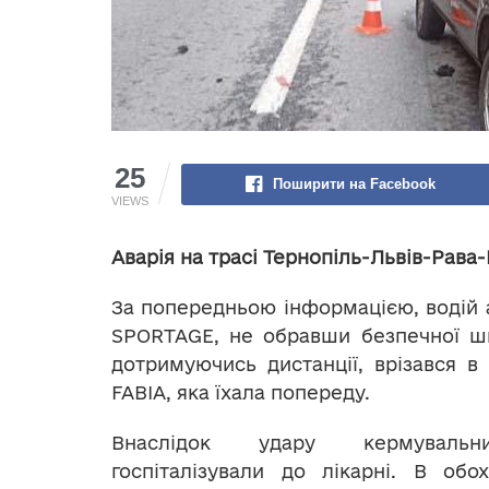
25
Поширити на Facebook
VIEWS
Аварія на трасі Тернопіль-Львів-Рава
За попередньою інформацією, водій 
SPORTAGE, не обравши безпечної шв
дотримуючись дистанції, врізався в
FABIA, яка їхала попереду.
Внаслідок удару кермуваль
госпіталізували до лікарні. В обо