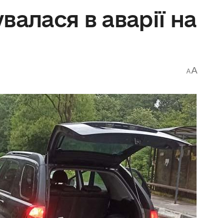
валася в аварії на
A
A