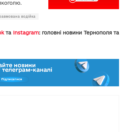
лкоголю.
равмована водійка
ok
та
Instagram
: головні новини Тернополя та