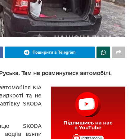
Поширити в Telegram
-Руська. Там не розминулися автомобілі.
автомобіля KIA
идкості та не
 автівку SKODA
ницю SKODA
х водіїв взяли