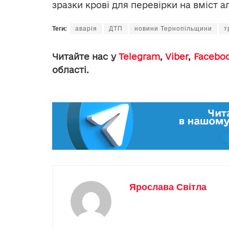
зразки крові для перевірки на вміст а
Теги:
аварія
ДТП
новини Тернопільщини
т
Читайте нас у
Telegram
,
Viber
,
Facebo
області.
Ярослава Світла