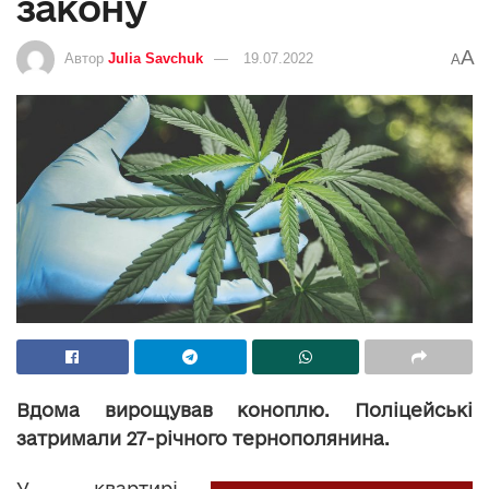
закону
A
Автор
Julia Savchuk
19.07.2022
A
Вдома вирощував коноплю. Поліцейські
затримали 27-річного тернополянина.
У квартирі