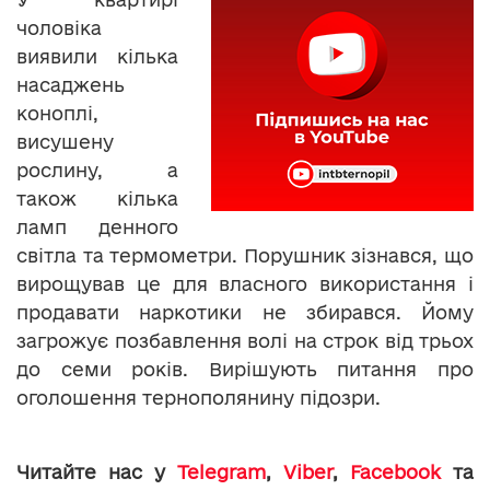
чоловіка
виявили кілька
насаджень
коноплі,
висушену
рослину, а
також кілька
ламп денного
світла та термометри. Порушник зізнався, що
вирощував це для власного використання і
продавати наркотики не збирався. Йому
загрожує позбавлення волі на строк від трьох
до семи років. Вирішують питання про
оголошення тернополянину підозри.
Читайте нас у
Telegram
,
Viber
,
Facebook
та