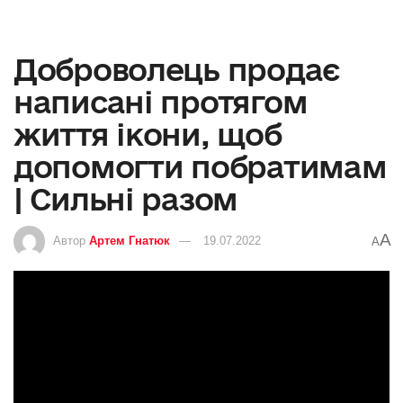
Доброволець продає
написані протягом
життя ікони, щоб
допомогти побратимам
| Сильні разом
A
Автор
Артем Гнатюк
19.07.2022
A