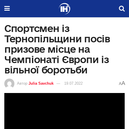
Спортсмен із
Тернопільщини посів
призове місце на
Чемпіонаті Європи із
вільної боротьби
A
Автор
Julia Savchuk
19.07.2022
A