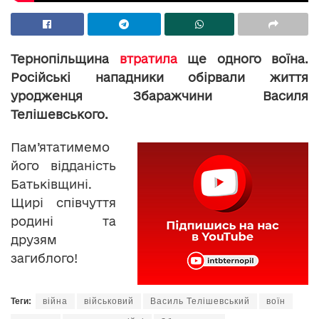
Тернопільщина
втратила
ще одного воїна.
Російські нападники обірвали життя
уродженця Збаражчини Василя
Телішевського.
Пам’ятатимемо
його відданість
Батьківщині.
Щирі співчуття
родині та
друзям
загиблого!
Теги:
війна
військовий
Василь Телішевський
воїн