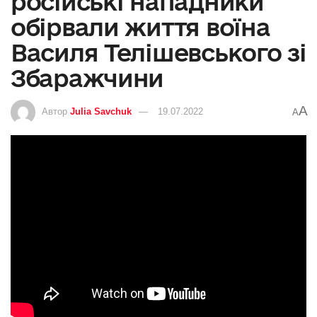
російські нападники
обірвали життя воїна
Василя Телішевського зі
Збаражчини
A
Автор
Julia Savchuk
19.07.2022
A