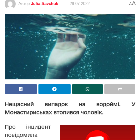
A
Автор
Julia Savchuk
29.07.2022
A
Нещасний випадок на водоймі. У
Монастириськах втопився чоловік.
Про інцидент
повідомила