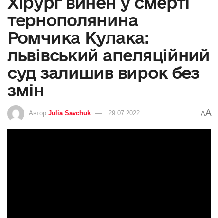
Хірург винен у смерті
тернополянина
Ромчика Кулака:
львівський апеляційний
суд залишив вирок без
змін
A
Автор
Julia Savchuk
29.07.2022
A