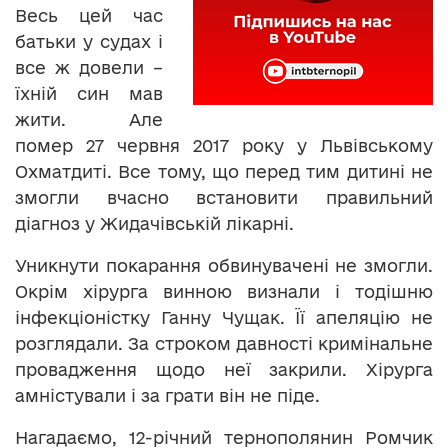
Весь цей час
батьки у судах і
все ж довели –
їхній син мав
жити. Але
помер 27 червня 2017 року у Львівському
Охматдиті. Все тому, що перед тим дитині не
змогли вчасно встановити правильний
діагноз у Жидачівській лікарні.
Уникнути покарання обвинувачені не змогли.
Окрім хірурга винною визнали і тодішню
інфекціоністку Ганну Чущак. Її апеляцію не
розглядали. За строком давності кримінальне
провадження щодо неї закрили. Хірурга
амністували і за грати він не піде.
Нагадаємо, 12-річний тернополянин Ромчик