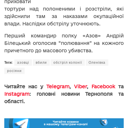
приховати
тортури над полоненими і розстріли, які
здійснили там за наказами окупаційної
влади. Наслідки обстрілу уточнюють.
Перший командир полку «Азов» Андрій
Білецький оголосив “полювання” на кожного
причетного до масового убивства.
Теги:
азовці
вбили
обстріл колонії
Оленівка
росіяни
Читайте нас у
Telegram
,
Viber
,
Facebook
та
Instagram
: головні новини Тернополя та
області.