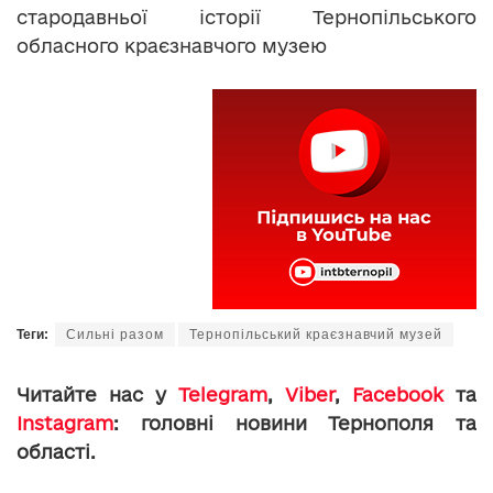
стародавньої історії Тернопільського
обласного краєзнавчого музею
Теги:
Сильні разом
Тернопільський краєзнавчий музей
Читайте нас у
Telegram
,
Viber
,
Facebook
та
Instagram
: головні новини Тернополя та
області.