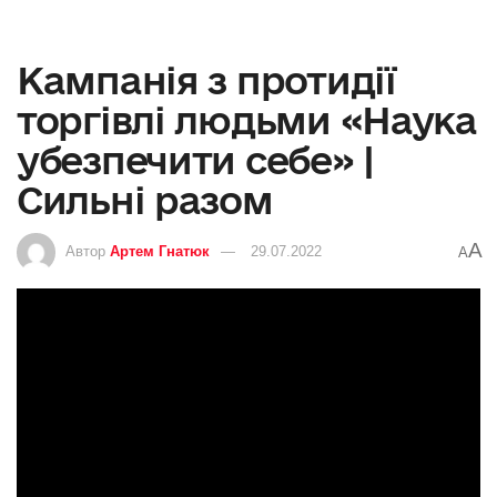
Кампанія з протидії
торгівлі людьми «Наука
убезпечити себе» |
Сильні разом
A
Автор
Артем Гнатюк
29.07.2022
A