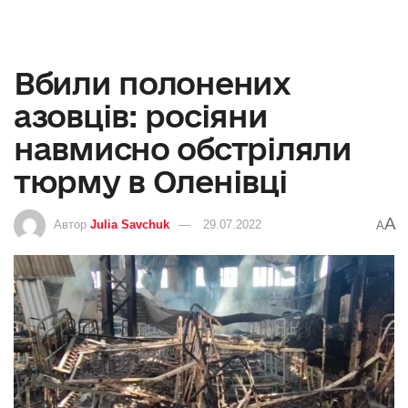
Вбили полонених
азовців: росіяни
навмисно обстріляли
тюрму в Оленівці
A
Автор
Julia Savchuk
29.07.2022
A