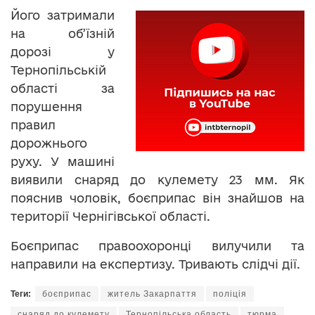
Його затримали
на об’їзній
дорозі у
Тернопільській
області за
порушення
правил
дорожнього
руху. У машині
виявили снаряд до кулемету 23 мм. Як
пояснив чоловік, боєприпас він знайшов на
території Чернігівської області.
Боєприпас правоохоронці вилучили та
направили на експертизу. Тривають слідчі дії.
Теги:
боєприпас
житель Закарпаття
поліція
снаряд до кулемету
Тернопільська область
тюрма