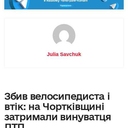
Julia Savchuk
Збив велосипедиста і
втік: на Чортківщині
затримали винуватця
ДТП