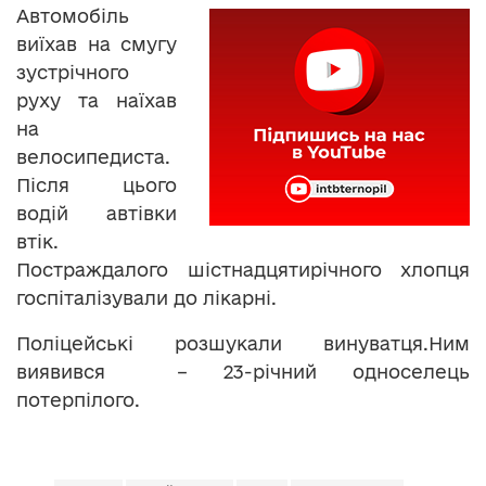
Автомобіль
виїхав на смугу
зустрічного
руху та наїхав
на
велосипедиста.
Після цього
водій автівки
втік.
Постраждалого шістнадцятирічного хлопця
госпіталізували до лікарні.
Поліцейські розшукали винуватця.Ним
виявився – 23-річний односелець
потерпілого.