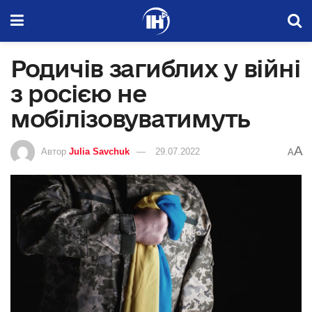
Родичів загиблих у війні
з росією не
мобілізовуватимуть
A
Автор
Julia Savchuk
29.07.2022
A