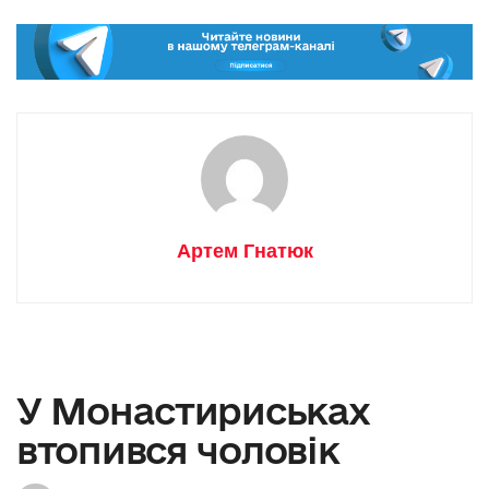
Артем Гнатюк
У Монастириськах
втопився чоловік