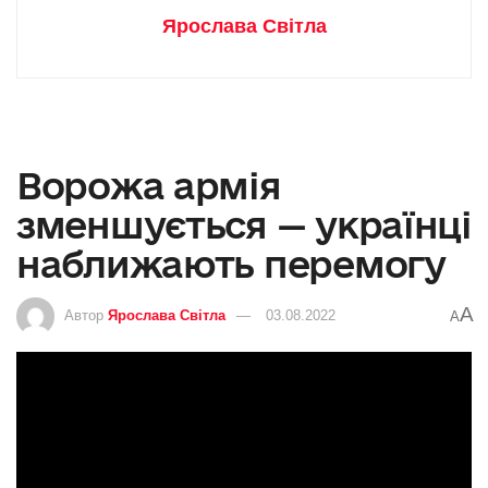
Ярослава Світла
Ворожа армія
зменшується — українці
наближають перемогу
A
Автор
Ярослава Світла
03.08.2022
A