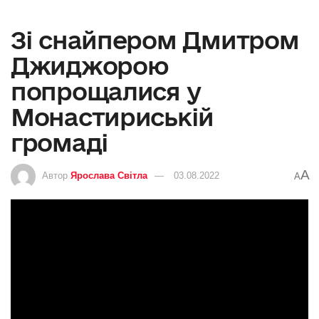
Зі снайпером Дмитром
Джиджорою
попрощалися у
Монастириській
громаді
A
Автор
Ярослава Світла
03.08.2022
A