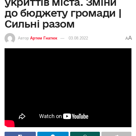
укриттів міста. Зміни
до бюджету громади |
Сильні разом
A
Автор
Артем Гнатюк
03.08.2022
A