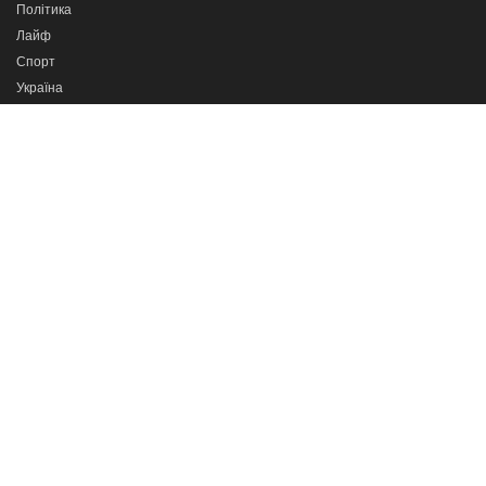
Політика
Лайф
Спорт
Україна
Світ
Новини партнерів
Програми
Сильні разом
Про важливе
Кажи прямо в очі
Тернопіль в деталях
Телеканал
ІНТБ
© 2022. Всі права захищені. При використанні
матеріалів активне гіперпосилання на
ІНТБ
є обов'язковим