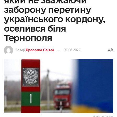
заборону перетину
українського кордону,
оселився біля
Тернополя
A
Автор
Ярослава Світла
03.08.2022
A
Фото: Zaxid.net