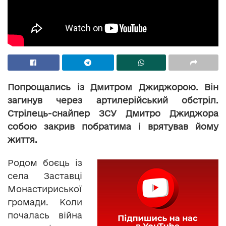
Попрощались із Дмитром Джиджорою. Він
загинув через артилерійський обстріл.
Стрілець-снайпер ЗСУ Дмитро Джиджора
собою зaкрив побрaтимa і врятувaв йому
життя.
Родом боєць із
села Заставці
Монастириської
громади. Коли
почалась війна