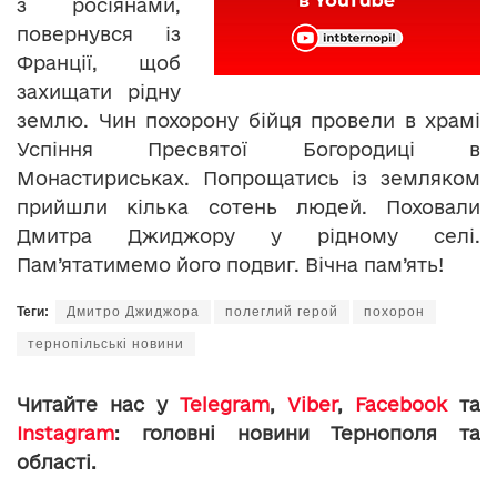
з росіянами,
повернувся із
Франції, щоб
захищати рідну
землю. Чин похорону бійця провели в храмі
Успіння Пресвятої Богородиці в
Монастириськах. Попрощатись із земляком
прийшли кілька сотень людей. Поховали
Дмитра Джиджору у рідному селі.
Пам’ятатимемо його подвиг. Вічна пам’ять!
Теги:
Дмитро Джиджора
полеглий герой
похорон
тернопільські новини
Читайте нас у
Telegram
,
Viber
,
Facebook
та
Instagram
: головні новини Тернополя та
області.