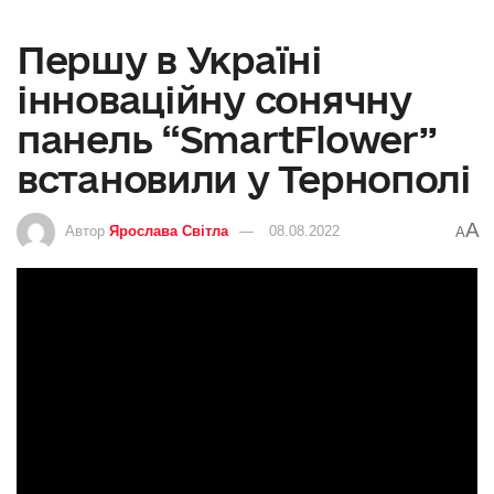
Першу в Україні
інноваційну сонячну
панель “SmartFlower”
встановили у Тернополі
A
Автор
Ярослава Світла
08.08.2022
A