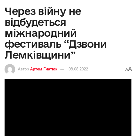
Через війну не
відбудеться
міжнародний
фестиваль “Дзвони
Лемківщини”
A
Автор
Артем Гнатюк
08.08.2022
A