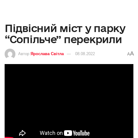
Підвісний міст у парку
“Сопільче” перекрили
A
Автор
Ярослава Світла
08.08.2022
A