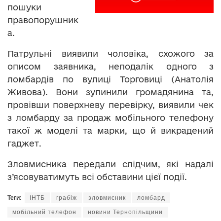
пошуки
правопорушник
а.
Патрульні виявили чоловіка, схожого за
описом заявника, неподалік одного з
ломбардів по вулиці Торговиці (Анатолія
Живова). Вони зупинили громадянина та,
провівши поверхневу перевірку, виявили чек
з ломбарду за продаж мобільного телефону
такої ж моделі та марки, що й викрадений
гаджет.
Зловмисника передали слідчим, які надалі
з’ясовуватимуть всі обставини цієї події.
Теги:
ІНТБ
грабіж
зловмисник
ломбард
мобільний телефон
новини Тернопільщини