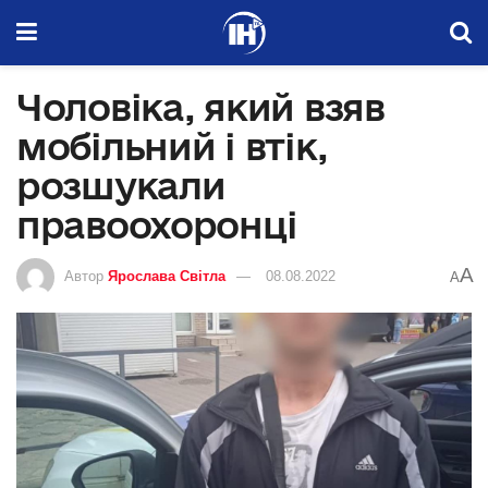
Чоловіка, який взяв
мобільний і втік,
розшукали
правоохоронці
A
Автор
Ярослава Світла
08.08.2022
A