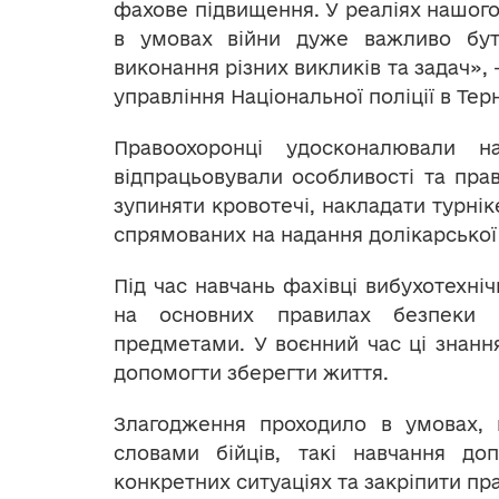
фахове підвищення. У реаліях нашого
в умовах війни дуже важливо бу
виконання різних викликів та задач»,
управління Національної поліції в Те
Правоохоронці удосконалювали н
відпрацьовували особливості та пра
зупиняти кровотечі, накладати турні
спрямованих на надання долікарської
Під час навчань фахівці вибухотехні
на основних правилах безпеки 
предметами. У воєнний час ці знанн
допомогти зберегти життя.
Злагодження проходило в умовах,
словами бійців, такі навчання до
конкретних ситуаціях та закріпити пр