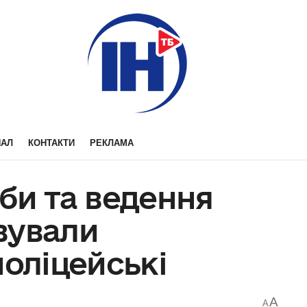
НАЛ
КОНТАКТИ
РЕКЛАМА
би та ведення
вували
поліцейські
A
A