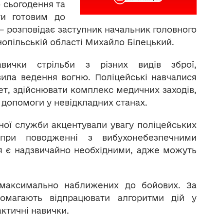
 сьогодення та
ти готовим до
 — розповідає заступник начальник головного
рнопільській області Михайло Білецький.
авички стрільби з різних видів зброї,
вила ведення вогню. Поліцейські навчалися
кет, здійснювати комплекс медичних заходів,
 допомоги у невідкладних станах.
чної служби акцентували увагу поліцейських
при поводженні з вибухонебезпечними
я є надзвичайно необхідними, адже можуть
 максимально наближених до бойових. За
помагають відпрацювати алгоритми дій у
актичні навички.