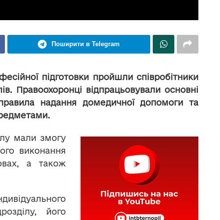
Поширити в Telegram
фесійної підготовки пройшли співробітники
лів. Правоохоронці відпрацьовували основні
 правила надання домедичної допомоги та
редметами.
ілу мали змогу
ного виконання
овах, а також
ндивідуального
розділу, його