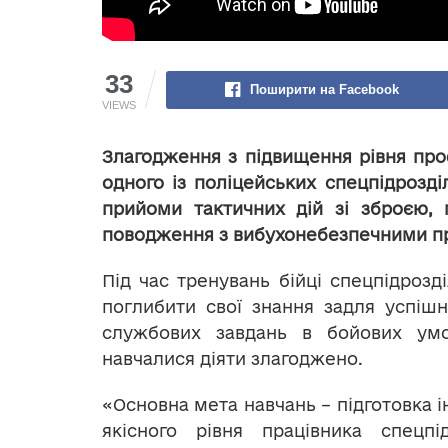
33
Поширити на Facebook
VIEWS
Злагодження з підвищення рівня про
одного із поліцейських спецпідрозді
прийоми тактичних дій зі зброєю,
поводження з вибухонебезпечними п
Під час тренувань бійці спецпідрозд
поглибити свої знання задля успіш
службових завдань в бойових ум
навчалися діяти злагоджено.
«Основна мета навчань – підготовка і
якісного рівня працівника спецпід