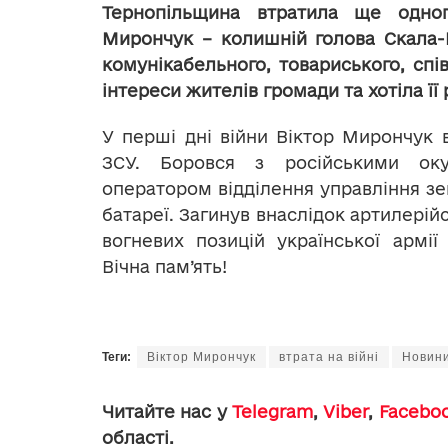
Тернопільщина втратила ще одног
Мирончук – колишній голова Скала-П
комунікабельного, товариського, спі
інтереси жителів громади та хотіла її 
У перші дні війни Віктор Мирончук 
ЗСУ. Боровся з російськими оку
оператором відділення управління зен
батареї. Загинув внаслідок артилерій
вогневих позицій української армії
Вічна пам’ять!
Теги:
Віктор Мирончук
втрата на війні
Новин
Читайте нас у
Telegram
,
Viber
,
Facebo
області.