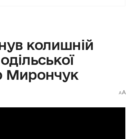
инув колишній
одільської
р Мирончук
A
A