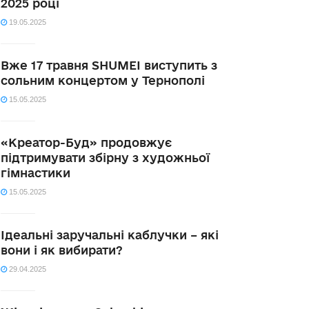
2025 році
19.05.2025
Вже 17 травня SHUMEI виступить з
сольним концертом у Тернополі
15.05.2025
«Креатор-Буд» продовжує
підтримувати збірну з художньої
гімнастики
15.05.2025
Ідеальні заручальні каблучки – які
вони і як вибирати?
29.04.2025