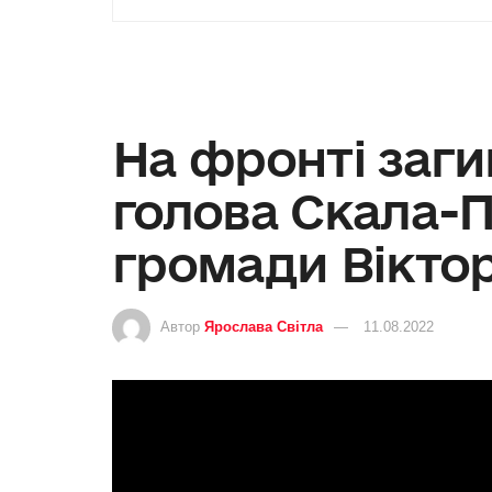
На фронті заг
голова Скала-П
громади Вікто
Автор
Ярослава Світла
11.08.2022