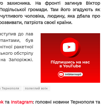
о захисника. На фронті загинув Віктор
одільської громади. Там його згадують як
вчутливого чоловіка, людину, яка дбала про
розвивати, патріота своєї країни.
вступив до лав
пантами, був
ітної ракетної
ського обстрілу
 на Запоріжжі.
и Тернополя
полеглий воїн
ok
та
Instagram
: головні новини Тернополя та