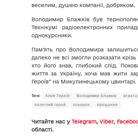
веселим, душею компанії, добряком.
Володимир Блажків був тернополян
Технікумі радіоелектронних прила
однокурсники.
Пам’ять про Володимира залишиться
далеко не всі змогли розказати крізь
хто його знав, глибокий слід. Похов
життя за Україну, хоча мав жити зар
Героїв” на Микулинецькому цвинтарі.
Теги:
Алея Героїв
Володимир Блажків
втрата
полеглий герой
похорон
прощання
Читайте нас у
Telegram
,
Viber
,
Facebo
області.