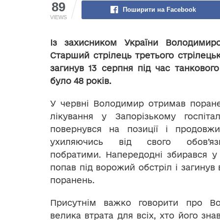
89
Поширити на Facebook
VIEWS
Із захисником України Володимир
Старший стрілець третього стрілецьк
загинув 13 серпня під час танкового
було 48 років.
У червні Володимир отримав поране
лікування у Запорізькому госпітал
повернувся на позиції і продовж
ухиляючись від свого обов’яз
побратими. Напередодні збирався у 
попав під ворожий обстріл і загинув 
поранень.
Присутнім важко говорити про В
велика втрата для всіх, хто його зна