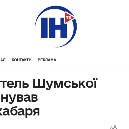
НАЛ
КОНТАКТИ
РЕКЛАМА
тель Шумської
нував
хабаря
A
A