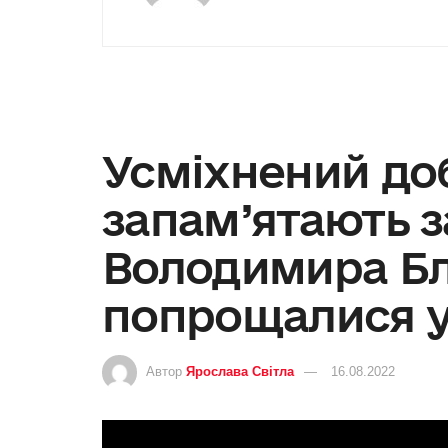
Усміхнений до
запам’ятають 
Володимира Бл
попрощалися у
Автор
Ярослава Світла
16.08.2022