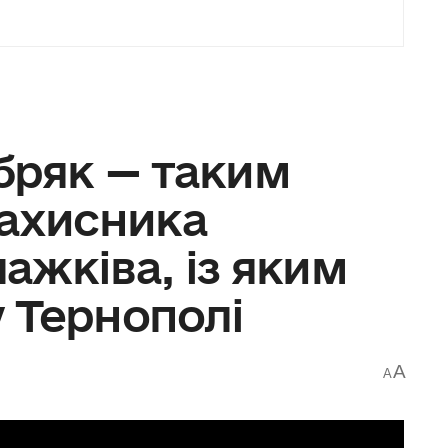
бряк — таким
захисника
ажківа, із яким
 Тернополі
A
A