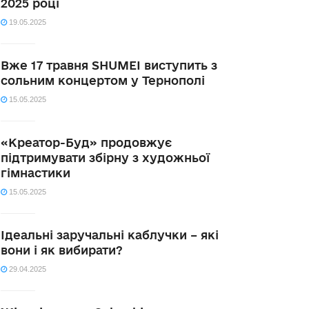
2025 році
19.05.2025
Вже 17 травня SHUMEI виступить з
сольним концертом у Тернополі
15.05.2025
«Креатор-Буд» продовжує
підтримувати збірну з художньої
гімнастики
15.05.2025
Ідеальні заручальні каблучки – які
вони і як вибирати?
29.04.2025