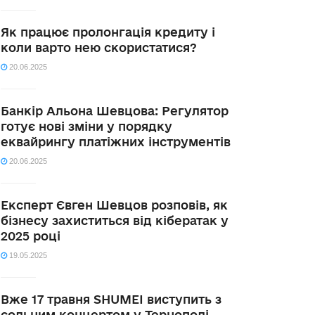
Як працює пролонгація кредиту і
коли варто нею скористатися?
20.06.2025
Банкір Альона Шевцова: Регулятор
готує нові зміни у порядку
еквайрингу платіжних інструментів
20.06.2025
Експерт Євген Шевцов розповів, як
бізнесу захиститься від кібератак у
2025 році
19.05.2025
Вже 17 травня SHUMEI виступить з
сольним концертом у Тернополі