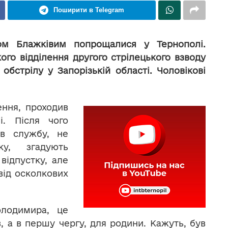
Поширити в Telegram
ом Блажківим попрощалися у Тернополі.
ого відділення другого стрілецького взводу
 обстрілу у Запорізькій області. Чоловікові
ння, проходив
і. Після чого
ив службу, не
ку, згадують
відпустку, але
від осколкових
олодимира, це
в, а в першу чергу, для родини. Кажуть, був