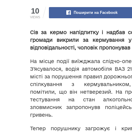
10
Поширити на Facebook
VIEWS
Сів за кермо напідпитку і надбав 
громади викрили за кермування у 
відповідальності, чоловік пропонував
На місце події виїжджала слідчо-опе
З’ясувалося, водія автомобіля ВАЗ 2
місті за порушення правил дорожнього
спілкування з кермувальником,
помітили, що він нетверезий. На п
тестування на стан алкогольно
зловмисник запропонувв поліцейс
гривень.
Тепер порушнику загрожує і кримі