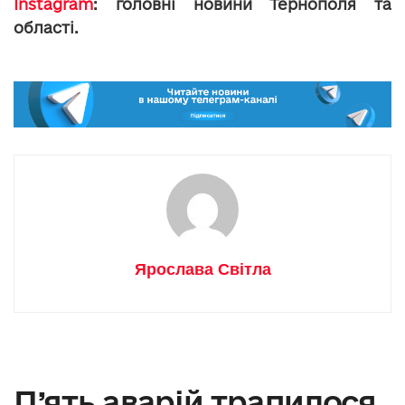
Instagram
: головні новини Тернополя та
області.
Ярослава Світла
П’ять аварій трапилося