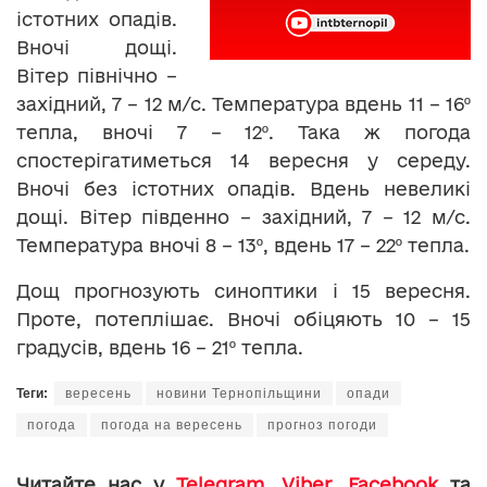
істотних опадів.
Вночі дощі.
Вітер північно –
західний, 7 – 12 м/с. Температура вдень 11 – 16º
тепла, вночі 7 – 12º. Така ж погода
спостерігатиметься 14 вересня у середу.
Вночі без істотних опадів. Вдень невеликі
дощі. Вітер південно – західний, 7 – 12 м/с.
Температура вночі 8 – 13º, вдень 17 – 22º тепла.
Дощ прогнозують синоптики і 15 вересня.
Проте, потеплішає. Вночі обіцяють 10 – 15
градусів, вдень 16 – 21º тепла.
Теги:
вересень
новини Тернопільщини
опади
погода
погода на вересень
прогноз погоди
Читайте нас у
Telegram
,
Viber
,
Facebook
та