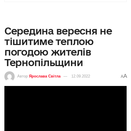
Середина вересня не
тішитиме теплою
погодою жителів
Тернопільщини
A
Автор
Ярослава Світла
12.09.2022
A