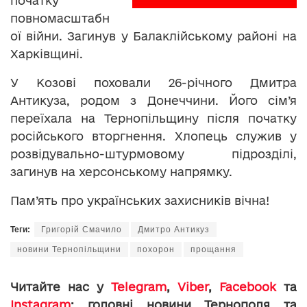
початку
повномасштабн
ої війни. Загинув у Балаклійському районі на
Харківщині.
У Козові поховали 26-річного Дмитра
Антикуза, родом з Донеччини. Його сім’я
переїхала на Тернопільщину після початку
російського вторгнення. Хлопець служив у
розвідувально-штурмовому підрозділі,
загинув на херсонському напрямку.
Пам’ять про українських захисників вічна!
Теги:
Григорій Смачило
Дмитро Антикуз
новини Тернопільщини
похорон
прощання
Читайте нас у
Telegram
,
Viber
,
Facebook
та
Instagram
: головні новини Тернополя та