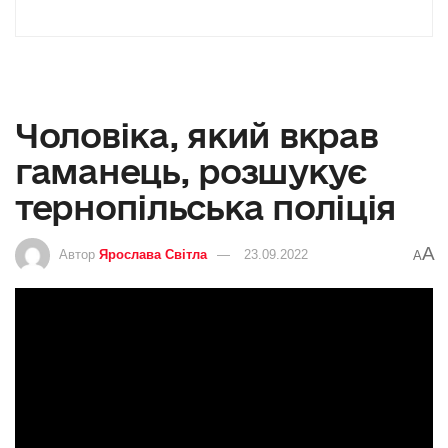
Чоловіка, який вкрав
гаманець, розшукує
тернопільська поліція
A
Автор
Ярослава Світла
23.09.2022
A