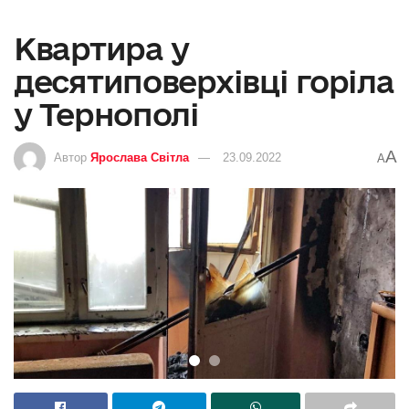
Квартира у
десятиповерхівці горіла
у Тернополі
A
Автор
Ярослава Світла
23.09.2022
A