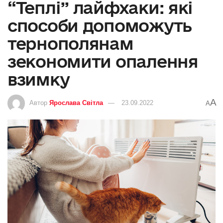
“Теплі” лайфхаки: які
способи допоможуть
тернополянам
зекономити опалення
взимку
A
Автор
Ярослава Світла
23.09.2022
A