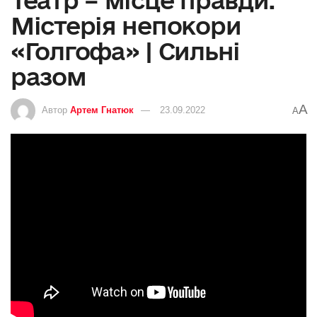
Містерія непокори
«Голгофа» | Сильні
разом
A
Автор
Артем Гнатюк
23.09.2022
A