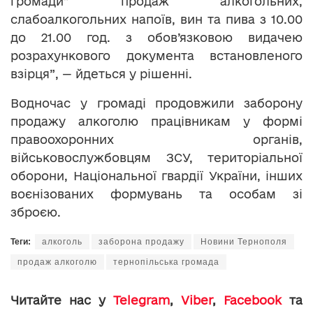
громади” продаж алкогольних,
слабоалкогольних напоїв, вин та пива з 10.00
до 21.00 год. з обов’язковою видачею
розрахункового документа встановленого
взірця”, — йдеться у рішенні.
Водночас у громаді продовжили заборону
продажу алкоголю працівникам у формі
правоохоронних органів,
військовослужбовцям ЗСУ, територіальної
оборони, Національної гвардії України, інших
воєнізованих формувань та особам зі
зброєю.
Теги:
алкоголь
заборона продажу
Новини Тернополя
продаж алкоголю
тернопільська громада
Читайте нас у
Telegram
,
Viber
,
Facebook
та