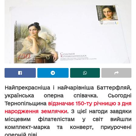
Найпрекрасніша і найчарівніша Баттерфляй,
українська оперна співачка. Сьогодні
Тернопільщина
відзначає 150-ту річницю з дня
народження землячки
. З цієї нагоди завдяки
місцевим філателістам у світ вийшли
комплект-марка та конверт, приурочені
оперній діві.