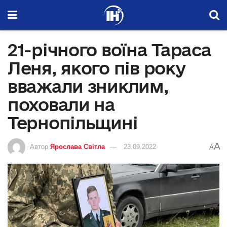
21-річного воїна Тараса
Леня, якого пів року
вважали зниклим,
поховали на
Тернопільщині
A
Автор
Ярослава Світла
23.09.2022
A