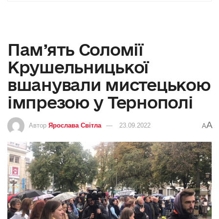
Пам’ять Соломії
Крушельницької
вшанували мистецькою
імпрезою у Тернополі
A
Автор
Ярослава Світла
23.09.2022
A