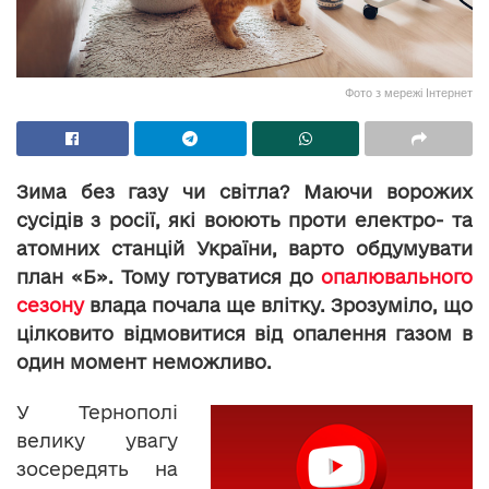
Фото з мережі Інтернет
Зима без газу чи світла? Маючи ворожих
сусідів з росії, які воюють проти електро- та
атомних станцій України, варто обдумувати
план «Б». Тому готуватися до
опалювального
сезону
влада почала ще влітку. Зрозуміло, що
цілковито відмовитися від опалення газом в
один момент неможливо.
У Тернополі
велику увагу
зосередять на