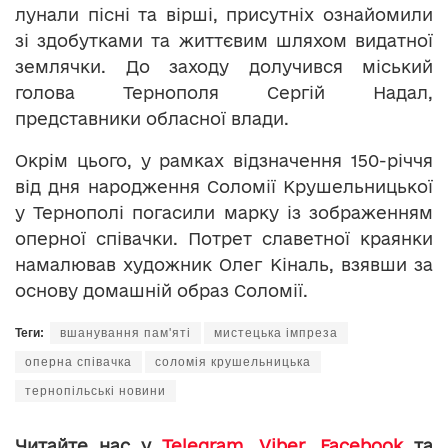
лунали пісні та вірші, присутніх ознайомили
зі здобутками та життєвим шляхом видатної
землячки. До заходу долучився міський
голова Тернополя Сергій Надал,
представники обласної влади.
Окрім цього, у рамках відзначення 150-річчя
від дня народження Соломії Крушельницької
у Тернополі погасили марку із зображенням
оперної співачки. Потрет славетної краянки
намалював художник Олег Кіналь, взявши за
основу домашній образ Соломії.
Теги:
вшанування пам'яті
мистецька імпреза
оперна співачка
соломія крушельницька
тернопільські новини
Читайте нас у
Telegram
,
Viber
,
Facebook
та