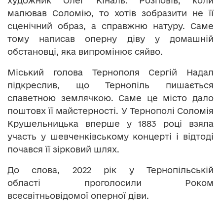
художник Олег Кіналь. Розповів, коли
малював Соломію, то хотів зобразити не її
сценічний образ, а справжню натуру. Саме
тому написав оперну діву у домашній
обстановці, яка випромінює сяйво.
Міський голова Тернополя Сергій Надал
підкреслив, що Тернопіль пишається
славетною землячкою. Саме це місто дало
поштовх її майстерності. У Тернополі Соломія
Крушельницька вперше у 1883 році взяла
участь у шевченківському концерті і відтоді
почався її зірковий шлях.
До слова, 2022 рік у Тернопільській
області проголосили Роком
всесвітньовідомої оперної діви.