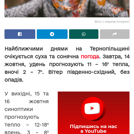
Фото з мережі Інтернет
Найближчими днями на Тернопільщині
очікується суха та сонячна
погода
. Завтра, 14
жовтня, удень прогнозують 11 – 16º тепла,
вночі 2 – 7º. Вітер південно-східний, без
опадів.
У вихідні, 15 та
16 жовтня
синоптики
прогнозують
тепло – 12-18º
вдень, 3 – 8º