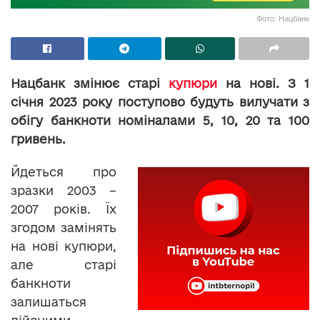
Фото: Нацбанк
Нацбанк змінює старі
купюри
на нові. З 1
січня 2023 року поступово будуть вилучати з
обігу банкноти номіналами 5, 10, 20 та 100
гривень.
Йдеться про
зразки 2003 –
2007 років. Їх
згодом замінять
на нові купюри,
але старі
банкноти
залишаться