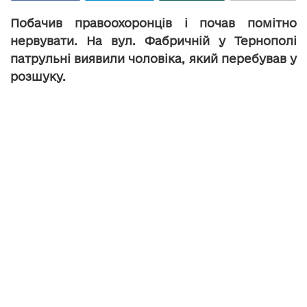
Побачив правоохоронців і почав помітно
нервувати. На вул. Фабричній у Тернополі
патрульні виявили чоловіка, який перебував у
розшуку.
За інформацією
з бази даних,
громадянин
перебуває в
розшуку через
невиконання
обмежувальних
заходів,
обмежувальних
приписів або непроходження програми для
кривдників.