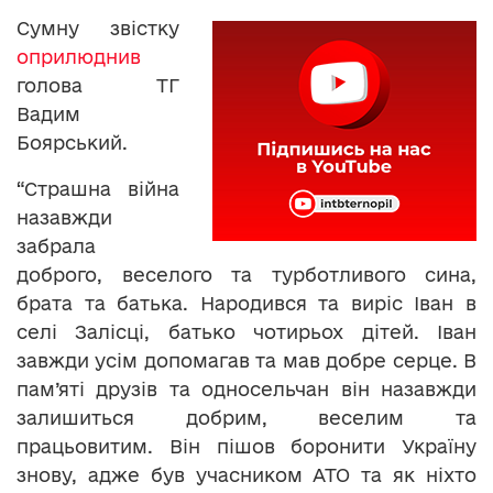
Сумну звістку
оприлюднив
голова ТГ
Вадим
Боярський.
“Страшна війна
назавжди
забрала
доброго, веселого та турботливого сина,
брата та батька. Народився та виріс Іван в
селі Залісці, батько чотирьох дітей. Іван
завжди усім допомагав та мав добре серце. В
пам’яті друзів та односельчан він назавжди
залишиться добрим, веселим та
працьовитим. Він пішов боронити Україну
знову, адже був учасником АТО та як ніхто