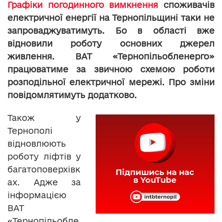
Графіки погодинного вимкнення
споживачів
електричної енергії на Тернопільщині таки не
запроваджуватимуть. Бо в області вже
відновили роботу основних джерел
живлення. ВАТ «Тернопільобленерго»
працюватиме за звичною схемою роботи
розподільної електричної мережі. Про зміни
повідомлятимуть додатково.
Також у
Тернополі
відновлюють
роботу ліфтів у
багатоповерхівк
ах. Адже за
інформацією
ВАТ
«Тернопільобле