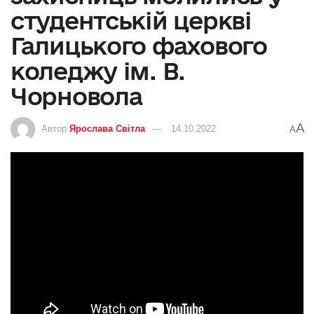
студентській церкві
Галицького фахового
коледжу ім. В.
Чорновола
A
Автор
Ярослава Світла
14.10.2022
A