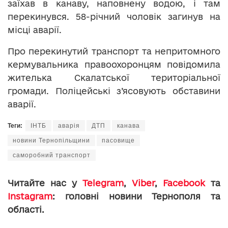
заїхав в канаву, наповнену водою, і там
перекинувся. 58-річний чоловік загинув на
місці аварії.
Про перекинутий транспорт та непритомного
кермувальника правоохоронцям повідомила
жителька Скалатської територіальної
громади. Поліцейські з’ясовують обставини
аварії.
Теги:
ІНТБ
аварія
ДТП
канава
новини Тернопільщини
пасовище
саморобний транспорт
Читайте нас у
Telegram
,
Viber
,
Facebook
та
Instagram
: головні новини Тернополя та
області.