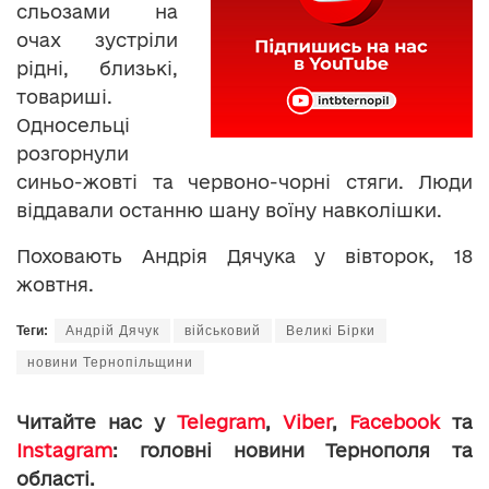
сльозами на
очах зустріли
рідні, близькі,
товариші.
Односельці
розгорнули
синьо-жовті та червоно-чорні стяги. Люди
віддавали останню шану воїну навколішки.
Поховають Андрія Дячука у вівторок, 18
жовтня.
Теги:
Андрій Дячук
військовий
Великі Бірки
новини Тернопільщини
Читайте нас у
Telegram
,
Viber
,
Facebook
та
Instagram
: головні новини Тернополя та
області.