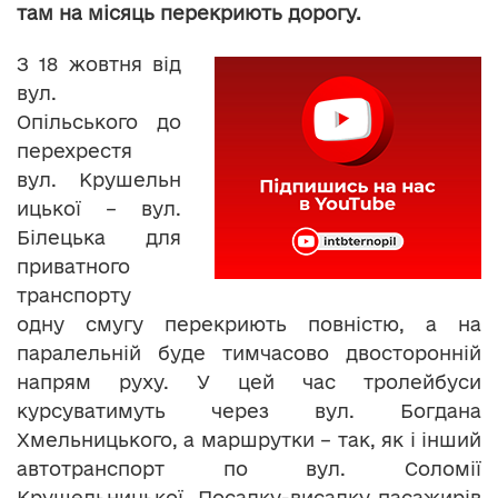
там на місяць перекриють дорогу.
З 18 жовтня від
вул.
Опільського до
перехрестя
вул. Крушельн
ицької – вул.
Білецька для
приватного
транспорту
одну смугу перекриють повністю, а на
паралельній буде тимчасово двосторонній
напрям руху. У цей час тролейбуси
курсуватимуть через вул. Богдана
Хмельницького, а маршрутки – так, як і інший
автотранспорт по вул. Соломії
Крушельницької. Посадку-висадку пасажирів