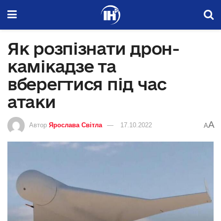
Як розпізнати дрон-
камікадзе та
вберегтися під час
атаки
A
Автор
Ярослава Світла
17.10.2022
A