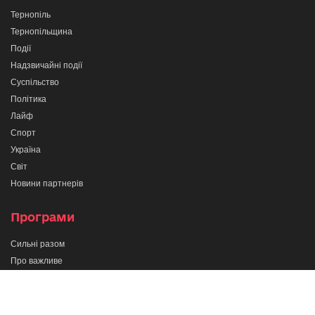
Тернопіль
Тернопільщина
Події
Надзвичайні події
Суспільство
Політика
Лайф
Спорт
Україна
Світ
Новини партнерів
Програми
Сильні разом
Про важливе
Кажи прямо в очі
Тернопіль в деталях