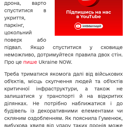
дрона, варто
спуститися в
укриття,
паркінг,
цокольний
поверх або
підвал. Якщо спуститися у сховище
неможливо, дотримуйтеся правила двох стін.
Про це
пише
Ukraine NOW.
Треба триматися якомога далі від військових
об’єктів, місць скупчення людей та об’єктів
критичної інфраструктури, а також не
залишатися у транспорті й на відкритих
ділянках. Не потрібно наближатися і до
будівель із декоративними елементами чи
скляним оздобленням. Як пояснила Гуменюк,
вибухова хвиля від удару таких дронів може