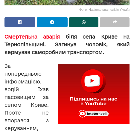
Фото: Національна поліція Україи
Смертельна аварія
біля села Криве на
Тернопільщині. Загинув чоловік, який
кермував саморобним транспортом.
За
попередньою
інформацією,
водій їхав
пасовищем за
селом Криве.
Проте не
впорався з
керуванням,