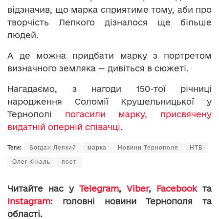
відзначив, що марка сприятиме тому, аби про
творчість Лепкого дізналося ще більше
людей.
А де можна придбати марку з портретом
визначного земляка — дивіться в сюжеті.
Нагадаємо, з нагоди 150-тої річниці
народження Соломії Крушельницької у
Тернополі
погасили марку, присвячену
видатній оперній співачці
.
Теги:
Богдан Лепкий
марка
Новини Тернополя
НТБ
Олег Кіналь
поет
Читайте нас у
Telegram
,
Viber
,
Facebook
та
Instagram
: головні новини Тернополя та
області.