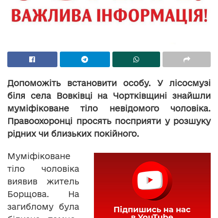
Допоможіть встановити особу. У лісосмузі
біля села Вовківці на Чортківщині знайшли
муміфіковане тіло невідомого чоловіка.
Правоохоронці просять посприяти у розшуку
рідних чи близьких покійного.
Муміфіковане
тіло чоловіка
виявив житель
Борщова. На
загиблому була