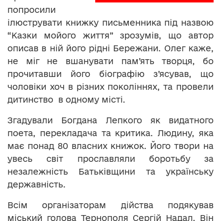
попросили
ілюструвати книжку письменника під назвою
“Казки мойого життя” зрозумів, що автор
описав в ній його рідні Бережани. Олег каже,
не міг не вшанувати пам’ять творця, бо
прочитавши його біографію з’ясував, що
чоловіки хоч в різних поколіннях, та провели
дитинство в одному місті.
Згадували Богдана Лепкого як видатного
поета, перекладача та критика. Людину, яка
має понад 80 власних книжок. Його твори на
увесь світ прославляли боротьбу за
незалежність Батьківщини та українську
державність.
Всім організаторам дійства подякував
міський голова Тернополя Сергій Надал. Він