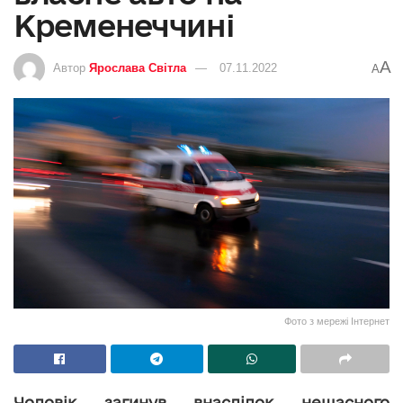
Кременеччині
A
Автор
Ярослава Світла
07.11.2022
A
Фото з мережі Інтернет
Чоловік загинув внаслідок нещасного