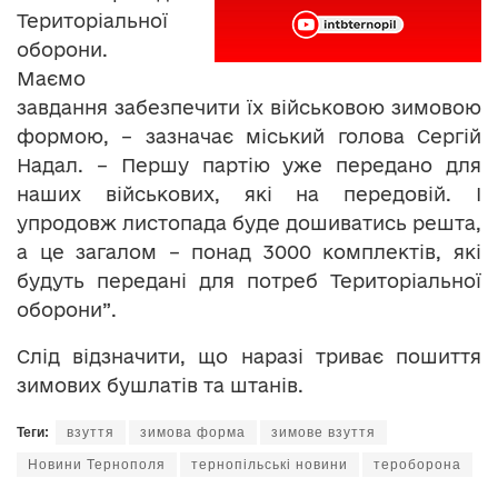
Територіальної
оборони.
Маємо
завдання забезпечити їх військовою зимовою
формою, – зазначає міський голова Сергій
Надал. – Першу партію уже передано для
наших військових, які на передовій. І
упродовж листопада буде дошиватись решта,
а це загалом – понад 3000 комплектів, які
будуть передані для потреб Територіальної
оборони”.
Слід відзначити, що наразі триває пошиття
зимових бушлатів та штанів.
Теги:
взуття
зимова форма
зимове взуття
Новини Тернополя
тернопільські новини
тероборона