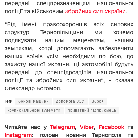
передані спецпризначенцям Національної
поліції та військовим
Збройних сил України
.
“Від імені правоохоронців всіх силових
структур Тернопільщини ми хочемо
подякувати нашим меценатам, нашим
землякам, котрі допомагають забезпечити
наших воїнів усім необхідним до бою, до
захисту нашої України. Ці автомобілі будуть
передані до спецпідрозділів Національної
поліції та Збройних сил України”, – сказав
Олександр Богомол.
Теги:
бойові машини
допомога ЗСУ
Зброя
крупнокаліберні кулемети
приватний підприємець
Читайте нас у
Telegram
,
Viber
,
Facebook
та
Instagram
: головні новини Тернополя та