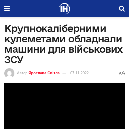
Крупнокаліберними
кулеметами обладнали
машини для військових
ЗСУ
A
Автор
Ярослава Світла
07.11.2022
A