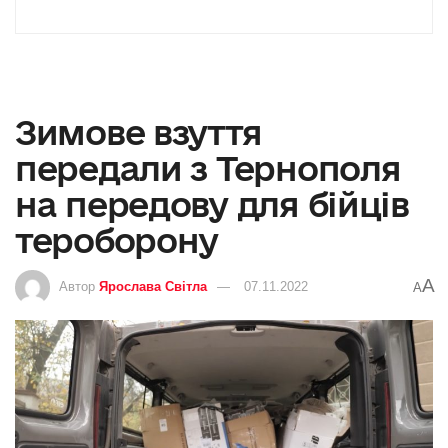
Зимове взуття
передали з Тернополя
на передову для бійців
тероборону
A
Автор
Ярослава Світла
07.11.2022
A