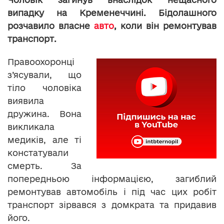
випадку на Кременеччині. Бідолашного
розчавило власне
авто
, коли він ремонтував
транспорт.
Правоохоронці
з’ясували, що
тіло чоловіка
виявила
дружина. Вона
викликала
медиків, але ті
констатували
смерть. За
попередньою інформацією, загиблий
ремонтував автомобіль і під час цих робіт
транспорт зірвався з домкрата та придавив
його.