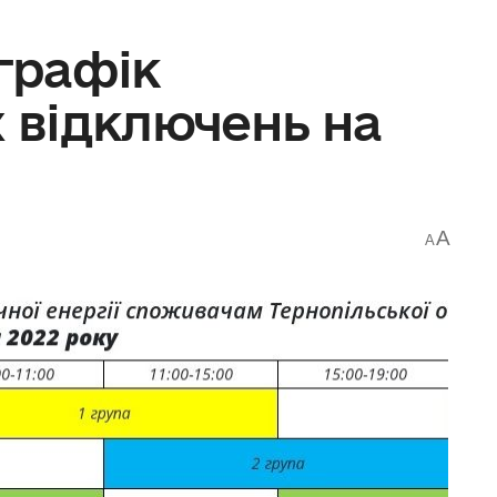
графік
х відключень на
A
A