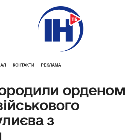
НАЛ
КОНТАКТИ
РЕКЛАМА
городили орденом
військового
лиєва з
и