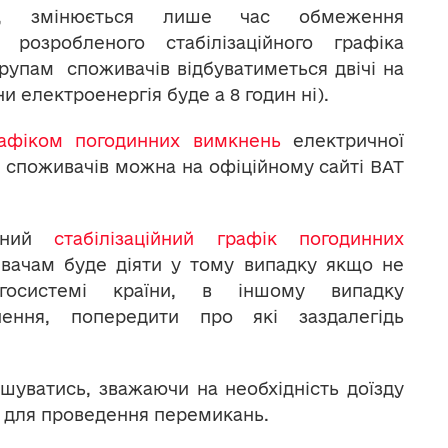
і, змінюється лише час обмеження
 розробленого стабілізаційного графіка
рупам споживачів відбуватиметься двічі на
ни електроенергія буде а 8 годин ні).
рафіком погодинних вимкнень
електричної
п споживачів можна на офіційному сайті ВАТ
даний
стабілізаційний графік погодинних
ивачам буде діяти у тому випадку якщо не
госистемі країни, в іншому випадку
чення, попередити про які заздалегідь
шуватись, зважаючи на необхідність доїзду
в для проведення перемикань.