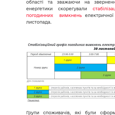
області та зважаючи на звернен
енергетики скорегували
стабіліз
погодинних вимкнень
електричної 
листопада.
Групи споживачів, які були сфор