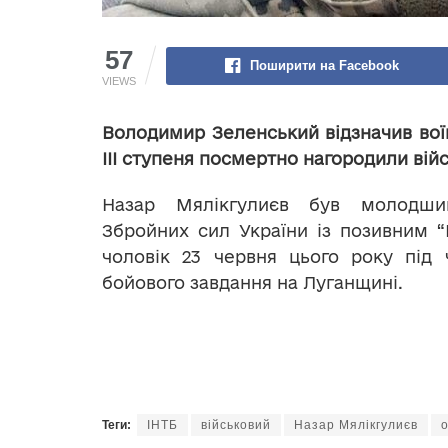
57
Поширити на Facebook
VIEWS
Володимир Зеленський відзначив вої
ІІІ ступеня посмертно нагородили вій
Назар Мялікгулиєв був молодш
Збройних сил України із позивним “
чоловік 23 червня цього року під 
бойового завдання на Луганщині.
Теги:
ІНТБ
військовий
Назар Мялікгулиєв