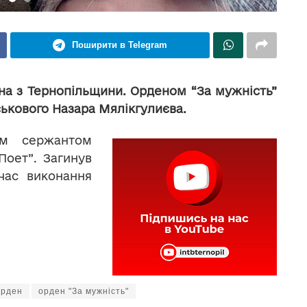
Поширити в Telegram
на з Тернопільщини. Орденом “За мужність”
ськового Назара Мялікгулиєва.
им сержантом
Поет”. Загинув
час виконання
орден
орден "За мужність"