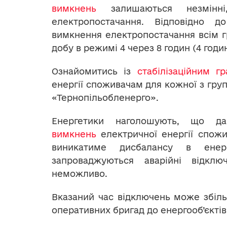
вимкнень
залишаються незмінн
електропостачання. Відповідно до
вимкнення електропостачання всім г
добу в режимі 4 через 8 годин (4 годи
Ознайомитись із
стабілізаційним г
енергії споживачам для кожної з гру
«Тернопільобленерго».
Енергетики наголошують, що 
вимкнень
електричної енергії спож
виникатиме дисбалансу в енер
запроваджуються аварійні відклю
неможливо.
Вказаний час відключень може збіль
оперативних бригад до енергооб’єкті