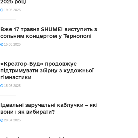
2025 році
19.05.2025
Вже 17 травня SHUMEI виступить з
сольним концертом у Тернополі
15.05.2025
«Креатор-Буд» продовжує
підтримувати збірну з художньої
гімнастики
15.05.2025
Ідеальні заручальні каблучки – які
вони і як вибирати?
29.04.2025