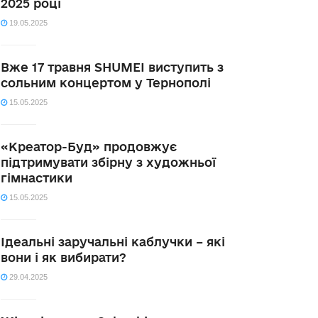
2025 році
19.05.2025
Вже 17 травня SHUMEI виступить з
сольним концертом у Тернополі
15.05.2025
«Креатор-Буд» продовжує
підтримувати збірну з художньої
гімнастики
15.05.2025
Ідеальні заручальні каблучки – які
вони і як вибирати?
29.04.2025