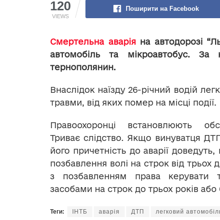
120
Поширити на Facebook
VIEWS
Смертельна аварія
на автодорозі “Ль
автомобіль та мікроавтобус. За 
тернополянин.
Внаслідок наїзду 26-річний водій лег
травми, від яких помер на місці події.
Правоохоронці встановлюють обс
Триває слідство. Якщо винуватця ДТП
його причетність до аварії доведуть,
позбавлення волі на строк від трьох 
з позбавленням права керувати 
засобами на строк до трьох років або 
Теги:
ІНТБ
аварія
ДТП
легковий автомобіл