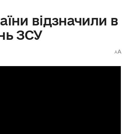
аїни відзначили в
нь ЗСУ
A
A