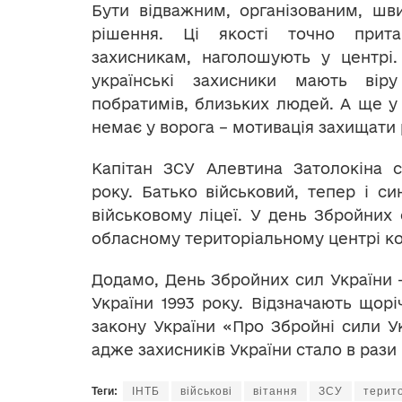
Бути відважним, організованим, шв
рішення. Ці якості точно прит
захисникам, наголошують у центрі.
українські захисники мають вір
побратимів, близьких людей. А ще у 
немає у ворога – мотивація захищати 
Капітан ЗСУ Алевтина Затолокіна с
року. Батько військовий, тепер і си
військовому ліцеї. У день Збройних 
обласному територіальному центрі ко
Додамо, День Збройних сил України 
України 1993 року. Відзначають щорі
закону України «Про Збройні сили Ук
адже захисників України стало в рази
Теги:
ІНТБ
військові
вітання
ЗСУ
терито