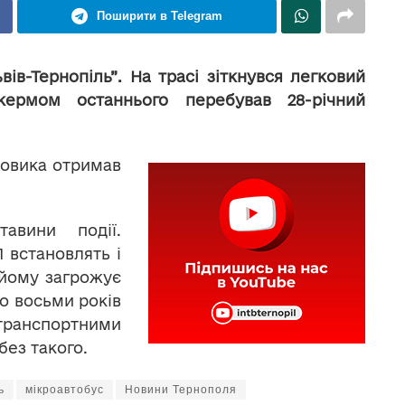
Поширити в Telegram
вів-Тернопіль”. На трасі зіткнувся легковий
кермом останнього перебував 28-річний
ковика отримав
тавини події.
 встановлять і
 йому загрожує
до восьми років
транспортними
без такого.
ь
мікроавтобус
Новини Тернополя