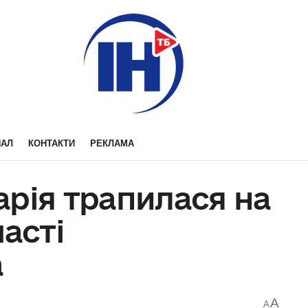
НАЛ
КОНТАКТИ
РЕКЛАМА
рія трапилася на
часті
а
A
A