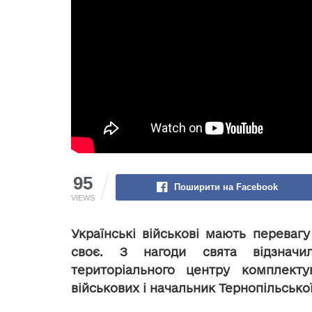
95
Поширити на Facebook
VIEWS
Українські військові мають переваг
своє. З нагоди свята відзначил
територіального центру комплекту
військових і начальник Тернопільськ