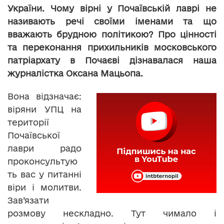
України. Чому вірні у Почаївській лаврі не
називають речі своїми іменами та що
вважають брудною політикою? Про цінності
та переконання прихильників московського
патріархату в Почаєві дізнавалася наша
журналістка Оксана Мацьопа.
Вона відзначає:
віряни УПЦ на
території
Почаївської
лаври радо
проконсультую
ть вас у питанні
віри і молитви.
Зав’язати
розмову нескладно. Тут чимало і