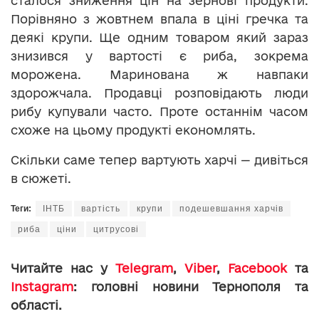
сталося зниження цін на зернові продукти.
Порівняно з жовтнем впала в ціні гречка та
деякі крупи. Ще одним товаром який зараз
знизився у вартості є риба, зокрема
морожена. Маринована ж навпаки
здорожчала. Продавці розповідають люди
рибу купували часто. Проте останнім часом
схоже на цьому продукті економлять.
Скільки саме тепер вартують харчі — дивіться
в сюжеті.
Теги:
ІНТБ
вартість
крупи
подешевшання харчів
риба
ціни
цитрусові
Читайте нас у
Telegram
,
Viber
,
Facebook
та
Instagram
: головні новини Тернополя та
області.