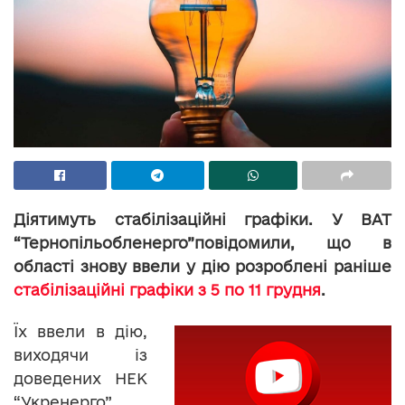
Діятимуть стабілізаційні графіки. У ВАТ
“Тернопільобленерго”повідомили, що в
області знову ввели у дію розроблені раніше
стабілізаційні графіки з 5 по 11 грудня
.
Їх ввели в дію,
виходячи із
доведених НЕК
“Укренерго”