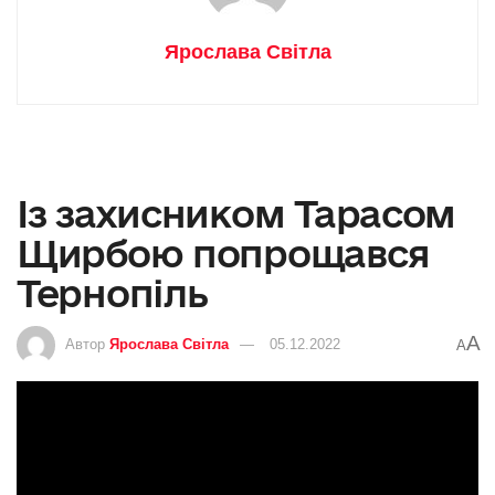
Ярослава Світла
Із захисником Тарасом
Щирбою попрощався
Тернопіль
A
Автор
Ярослава Світла
05.12.2022
A