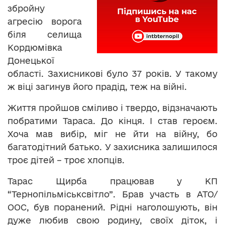
збройну
агресію ворога
біля селища
Кордюмівка
Донецької
області. Захисникові було 37 років. У такому
ж віці загинув його прадід, теж на війні.
Життя пройшов сміливо і твердо, відзначають
побратими Тараса. До кінця. І став героєм.
Хоча мав вибір, міг не йти на війну, бо
багатодітний батько. У захисника залишилося
троє дітей – троє хлопців.
Тарас Щирба працював у КП
“Тернопільміськсвітло”. Брав участь в АТО/
ООС, був поранений. Рідні наголошують, він
дуже любив свою родину, своїх діток, і