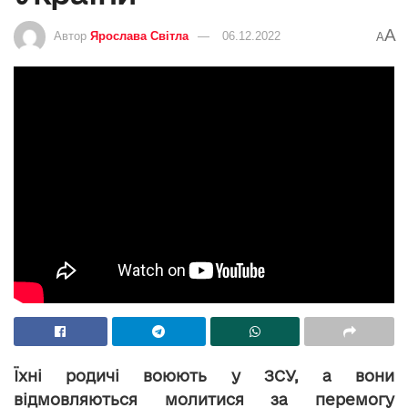
A
Автор
Ярослава Світла
06.12.2022
A
Їхні родичі воюють у ЗСУ, а вони
відмовляються молитися за перемогу