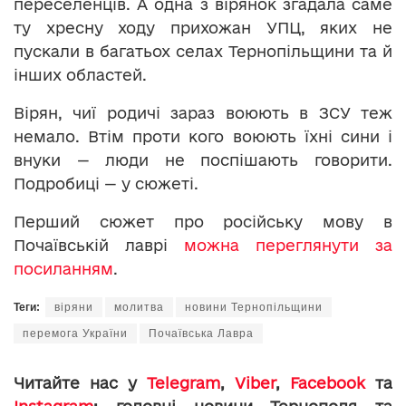
переселенців. А одна з вірянок згадала саме
ту хресну ходу прихожан УПЦ, яких не
пускали в багатьох селах Тернопільщини та й
інших областей.
Вірян, чиї родичі зараз воюють в ЗСУ теж
немало. Втім проти кого воюють їхні сини і
внуки — люди не поспішають говорити.
Подробиці — у сюжеті.
Перший сюжет про російську мову в
Почаївській лаврі
можна переглянути за
посиланням
.
Теги:
віряни
молитва
новини Тернопільщини
перемога України
Почаївська Лавра
Читайте нас у
Telegram
,
Viber
,
Facebook
та