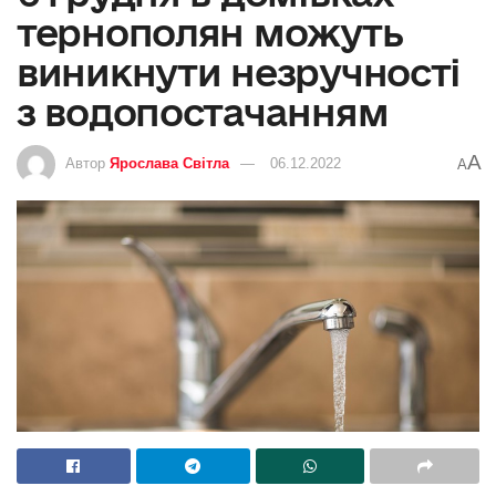
тернополян можуть
виникнути незручності
з водопостачанням
A
Автор
Ярослава Світла
06.12.2022
A