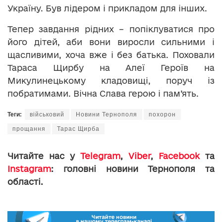
Україну. Був лідером і прикладом для інших.
Тепер завдання рідних – попіклуватися про
його дітей, аби вони виросли сильними і
щасливими, хоча вже і без батька. Поховали
Тараса Щирбу на Алеї Героїв на
Микулинецькому кладовищі, поруч із
побратимами. Вічна Слава герою і пам’ять.
Теги:
військовий
Новини Тернополя
похорон
прощання
Тарас Щирба
Читайте нас у
Telegram
,
Viber
,
Facebook
та
Instagram
: головні новини Тернополя та
області.