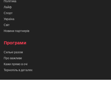
Політика
Лайф
Спорт
Україна
Світ
Новини партнерів
Програми
Сильні разом
Про важливе
Кажи прямо в очі
Тернопіль в деталях
Телеканал
ІНТБ
© 2022. Всі права захищені. При використанні
матеріалів активне гіперпосилання на
ІНТБ
є обов'язковим