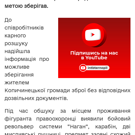
метою зберігав.
До
співробітників
карного
розшуку
надійшла
інформація про
можливе
зберігання
жителем
Копичинецької громади зброї без відповідних
дозвільних документів.
Під час обшуку за місцем проживання
фігуранта правоохоронці виявили бойовий
револьвер системи “Наган”, карабін, дві
мисливські рушниці, предмет ззовні схожий