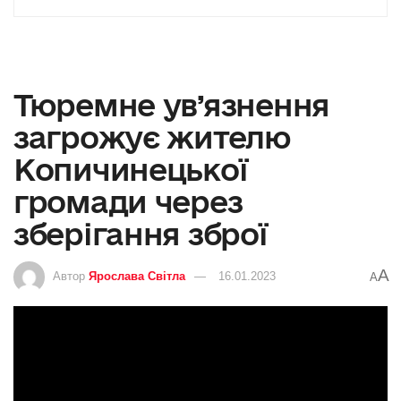
Тюремне ув’язнення
загрожує жителю
Копичинецької
громади через
зберігання зброї
A
Автор
Ярослава Світла
16.01.2023
A