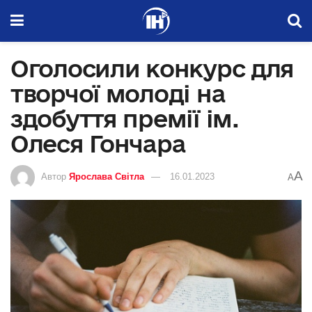
Оголосили конкурс для
творчої молоді на
здобуття премії ім.
Олеся Гончара
A
Автор
Ярослава Світла
16.01.2023
A