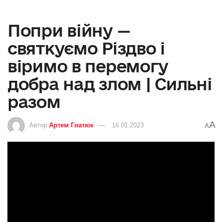
Попри війну —
святкуємо Різдво і
віримо в перемогу
добра над злом | Сильні
разом
A
Автор
Артем Гнатюк
16.01.2023
A