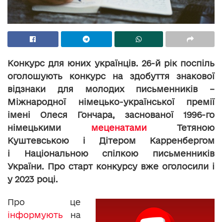
Конкурс для юних українців. 26-й рік поспіль
оголошують конкурс на здобуття знакової
відзнаки для молодих письменників –
Міжнародної німецько-української премії
імені Олеся Гончара, заснованої 1996-го
німецькими
меценатами
Тетяною
Куштевською і Дітером Карренбергом
і Національною спілкою письменників
України. Про старт конкурсу вже оголосили і
у 2023 році.
Про це
інформують
на