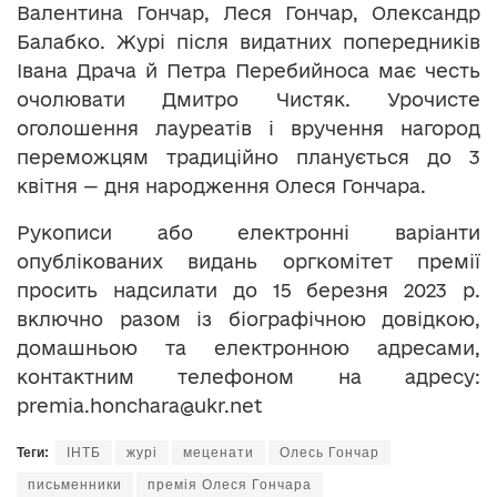
Валентина Гончар, Леся Гончар, Олександр
Балабко. Журі після видатних попередників
Івана Драча й Петра Перебийноса має честь
очолювати Дмитро Чистяк. Урочисте
оголошення лауреатів і вручення нагород
переможцям традиційно планується до 3
квітня — дня народження Олеся Гончара.
Рукописи або електронні варіанти
опублікованих видань оргкомітет премії
просить надсилати до 15 березня 2023 р.
включно разом із біографічною довідкою,
домашньою та електронною адресами,
контактним телефоном на адресу:
premia.honchara@ukr.net
Теги:
ІНТБ
журі
меценати
Олесь Гончар
письменники
премія Олеся Гончара