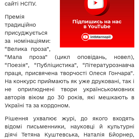
сайті НСПУ.
Премія
традиційно
присуджується
за номінаціями:
“Велика проза”,
“Мала проза” (цикл оповідань, новел),
“Поезія”, “Публіцистика”, “Літературознавча
праця, присвячена творчості Олеся Гончара”.
На конкурс приймають як уже друковані, так і
не оприлюднені твори українськомовних
авторів віком до 30 років, які мешкають в
Україні та за кордоном.
Рішення ухвалює журі, до якого входять
відомі письменники, науковці й культурні
діячі Тетяна Куштевська, Наталія Бйорнер,