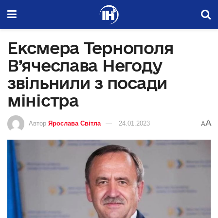
Ексмера Тернополя
В’ячеслава Негоду
звільнили з посади
міністра
A
Автор
Ярослава Світла
24.01.2023
A