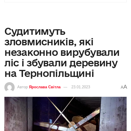
Судитимуть
зловмисників, які
незаконно вирубували
ліс і збували деревину
на Тернопільщині
A
Автор
Ярослава Світла
23.01.2023
A