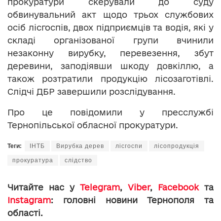
прокуратури скерували до суду
обвинувальний акт щодо трьох службових
осіб лісгоспів, двох підприємців та водія, які у
складі організованої групи вчинили
незаконну вирубку, перевезення, збут
деревини, заподіявши шкоду довкіллю, а
також розтратили продукцію лісозаготівлі.
Слідчі ДБР завершили розслідування.
Про це повідомили у пресслужбі
Тернопільської обласної прокуратури.
Теги:
ІНТБ
Вирубка дерев
лісгоспи
лісопродукція
прокуратура
слідство
Читайте нас у
Telegram
,
Viber
,
Facebook
та
Instagram
: головні новини Тернополя та
області.