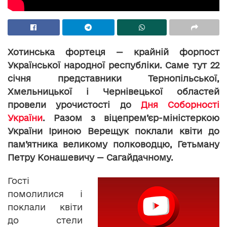
Хотинська фортеця — крайній форпост
Української народної республіки. Саме тут 22
січня представники Тернопільської,
Хмельницької і Чернівецької областей
провели урочистості до
Дня Соборності
України
. Разом з віцепрем’єр-міністеркою
України Іриною Верещук поклали квіти до
пам’ятника великому полководцю, Гетьману
Петру Конашевичу — Сагайдачному.
Гості
помолилися і
поклали квіти
до стели