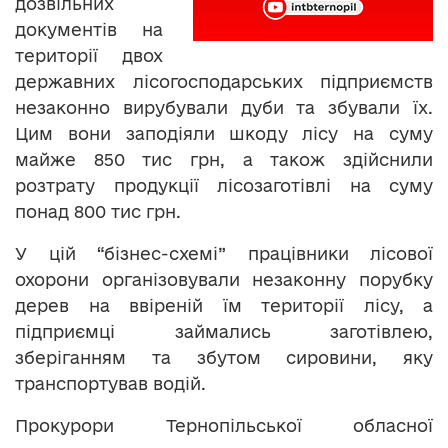
дозвільних
документів на
території двох
державних лісогосподарських підприємств
незаконно вирубували дуби та збували їх.
Цим вони заподіяли шкоду лісу на суму
майже 850 тис грн, а також здійснили
розтрату продукції лісозаготівлі на суму
понад 800 тис грн.
У цій “бізнес-схемі” працівники лісової
охорони організовували незаконну порубку
дерев на ввіреній їм території лісу, а
підприємці займались заготівлею,
зберіганням та збутом сировини, яку
транспортував водій.
Прокурори Тернопільської обласної