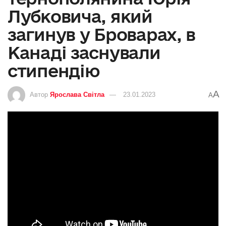
Лубковича, який
загинув у Броварах, в
Канаді заснували
стипендію
A
Автор
Ярослава Світла
23.01.2023
A