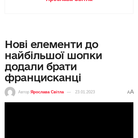
Нові елементи до
найбільшої шопки
додали брати
францисканці
A
Автор
Ярослава Світла
23.01.2023
A