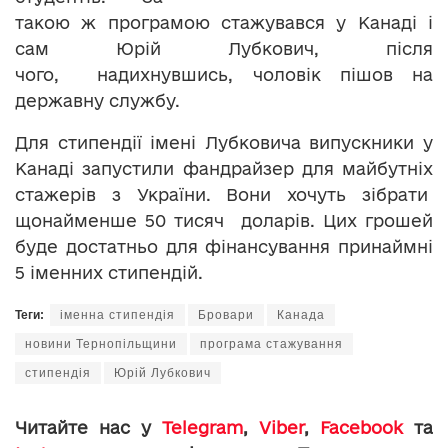
такою ж програмою стажувався у Канаді і
сам Юрій Лубкович, після
чого, надихнувшись, чоловік пішов на
державну службу.
Для стипендії імені Лубковича випускники у
Канаді запустили фандрайзер для майбутніх
стажерів з України. Вони хочуть зібрати
щонайменше 50 тисяч доларів. Цих грошей
буде достатньо для фінансування принаймні
5 іменних стипендій.
Теги:
іменна стипендія
Бровари
Канада
новини Тернопільщини
програма стажування
стипендія
Юрій Лубкович
Читайте нас у
Telegram
,
Viber
,
Facebook
та