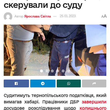
скерували до суду
A
Автор
Ярослава Світла
25.01.2023
A
Судитимуть тернопільського податківця, який
вимагав хабарі. Працівники ДБР
завершили
досудове розслідування щодо
колишнього