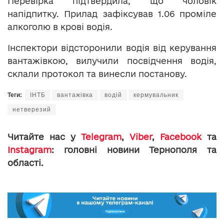
Перевірка підтвердила, що чоловік
напідпитку. Прилад зафіксував 1.06 проміле
алкоголю в крові водія.
Інспектори відсторонили водія від керування
вантажівкою, вилучили посвідчення водія,
склали протокол та винесли постанову.
Теги:
ІНТБ
вантажівка
водій
кермувальник
нетверезий
Читайте нас у
Telegram
,
Viber
,
Facebook
та
Instagram
: головні новини Тернополя та
області.