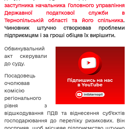
заступника начальника Головного управління
Державної податкової служби в
Тернопільській області та його спільника
.
Чиновник штучно створював проблеми
підприємцям і за гроші обіцяв їх вирішити.
Обвинувальний
акт скерували
до суду.
Посадовець
очолював
комісію
регіонального
рівня з
відшкодування ПДВ та віднесення суб’єктів
господарювання до переліку ризикових. Він
посприяв, щоб місцеве підприємство штучно