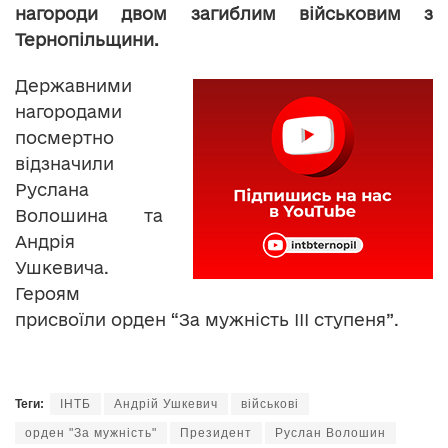
нагороди двом загиблим військовим з
Тернопільщини.
Державними
нагородами
посмертно
відзначили
Руслана
Волошина та
Андрія
Ушкевича.
Героям
присвоїли орден “За мужність ІІІ ступеня”.
Теги:
ІНТБ
Андрій Ушкевич
військові
орден "За мужність"
Президент
Руслан Волошин