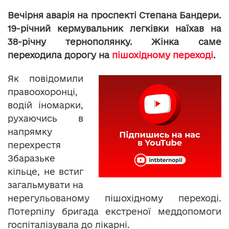
Вечірня аварія на проспекті Степана Бандери.
19-річний кермувальник легківки наїхав на
38-річну тернополянку. Жінка саме
переходила дорогу на
пішохідному переході
.
Як повідомили
правоохоронці,
водій іномарки,
рухаючись в
напрямку
перехрестя
Збаразьке
кільце, не встиг
загальмувати на
нерегульованому пішохідному переході.
Потерпілу бригада екстреної меддопомоги
госпіталізувала до лікарні.