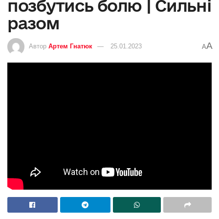
позбутись болю | Сильні
разом
A
Автор
Артем Гнатюк
25.01.2023
A