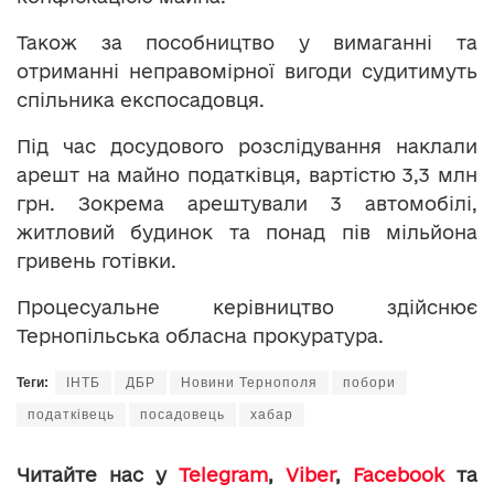
Також за пособництво у вимаганні та
отриманні неправомірної вигоди судитимуть
спільника експосадовця.
Під час досудового розслідування наклали
арешт на майно податківця, вартістю 3,3 млн
грн. Зокрема арештували 3 автомобілі,
житловий будинок та понад пів мільйона
гривень готівки.
Процесуальне керівництво здійснює
Тернопільська обласна прокуратура.
Теги:
ІНТБ
ДБР
Новини Тернополя
побори
податківець
посадовець
хабар
Читайте нас у
Telegram
,
Viber
,
Facebook
та