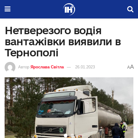
Нетверезого водія
вантажівки виявили в
Тернополі
A
Автор
Ярослава Світла
26.01.2023
A