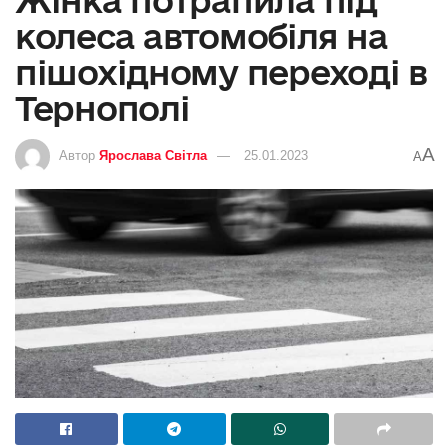
Жінка потрапила під
колеса автомобіля на
пішохідному переході в
Тернополі
A
Автор
Ярослава Світла
25.01.2023
A