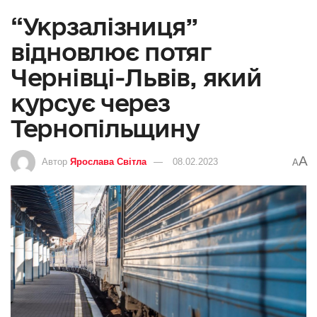
“Укрзалізниця”
відновлює потяг
Чернівці-Львів, який
курсує через
Тернопільщину
A
Автор
Ярослава Світла
08.02.2023
A