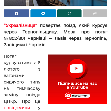
“Укрзалізниця”
повертає поїзд, який курсує
через Тернопільщину. Мова про потяг
№802/801 Чернівці — Львів через Тернопіль,
Заліщики і Чортків.
Потяг
курсуватиме з 8
лютого з
вагонами
сидячого типу
на тимчасову
заміну поїзда
ДПКр. Про це
повідомили
у