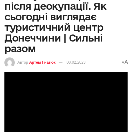
після деокупації. Як
сьогодні виглядає
туристичний центр
Донеччини | Сильні
разом
A
Автор
Артем Гнатюк
08.02.2023
A