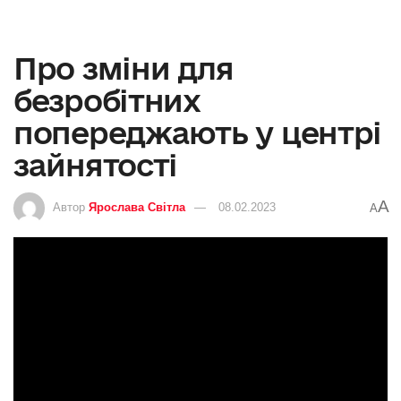
Про зміни для
безробітних
попереджають у центрі
зайнятості
A
Автор
Ярослава Світла
08.02.2023
A