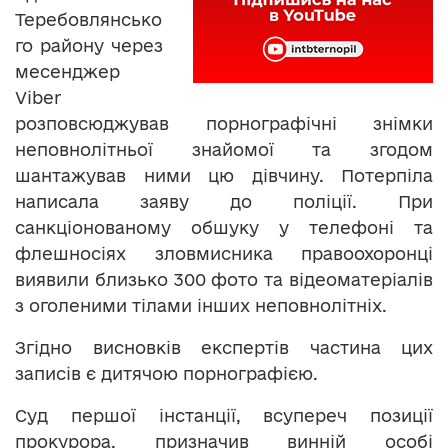
Теребовлянсько
го району через
месенджер
Viber
розповсюджував порнографічні знімки
неповнолітньої знайомої та згодом
шантажував ними цю дівчину. Потерпіла
написала заяву до поліції. При
санкціонованому обшуку у телефоні та
флешносіях зловмисника правоохоронці
виявили близько 300 фото та відеоматеріалів
з оголеними тілами інших неповнолітніх.
Згідно висновків експертів частина цих
записів є дитячою порнографією.
Суд першої інстанції, всупереч позиції
прокурора, призначив винній особі