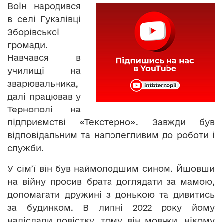
Воїн народився
в селі Гукалівці
Зборівської
громади.
Навчався в
училищі на
зварювальника,
далі працював у
Тернополі на
підприємстві «Текстерно». Завжди був
відповідальним та наполегливим до роботи і
служби.
У сім’ї він був наймолодшим сином. Йшовши
на війну просив брата доглядати за мамою,
допомагати дружині з донькою та дивитись
за будинком. В липні 2022 року йому
надіслали повістку, тому він мовчки, нікому