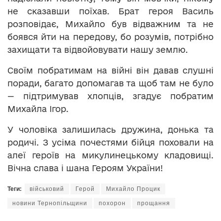
не сказавши поїхав. Брат героя Василь
розповідає, Михайло був відважним та не
боявся йти на передову, бо розумів, потрібно
захищати та відвойовувати нашу землю.
Своїм побратимам на війні він давав слушні
поради, багато допомагав та щоб там не було
— підтримував хлопців, згадує побратим
Михайла Ігор.
У чоловіка залишилась дружина, донька та
родичі. З усіма почестями бійця поховали на
алеї героїв на микулинецькому кладовищі.
Вічна слава і шана Героям України!
Теги:
військовий
Герой
Михайло Процик
новини Тернопільщини
похорон
прощання