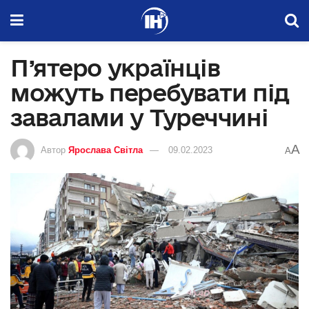
П’ятеро українців
можуть перебувати під
завалами у Туреччині
A
Автор
Ярослава Світла
09.02.2023
A