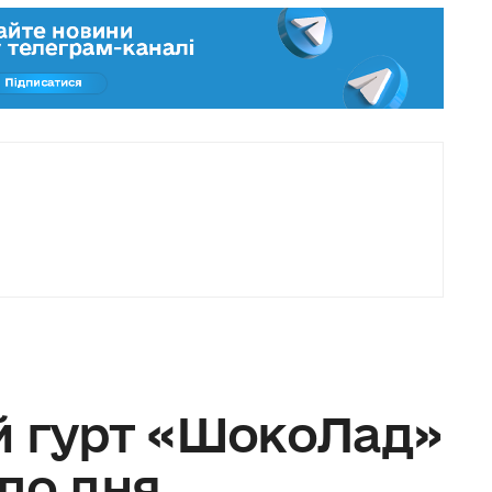
й гурт «ШокоЛад»
до дня