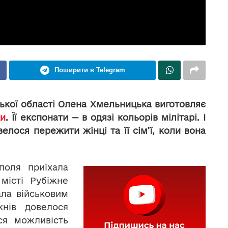
Поширити в Telegram
ької області Олена Хмельницька виготовляє
ки
. Її експонати — в одязі кольорів мілітарі. І
велося пережити жінці та її сім’ї, коли вона
поля приїхала
місті Рубіжне
ала військовим
жнів довелося
ася можливість