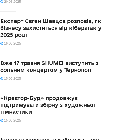
20.06.2025
Експерт Євген Шевцов розповів, як
бізнесу захиститься від кібератак у
2025 році
19.05.2025
Вже 17 травня SHUMEI виступить з
сольним концертом у Тернополі
15.05.2025
«Креатор-Буд» продовжує
підтримувати збірну з художньої
гімнастики
15.05.2025
Ідеальні заручальні каблучки – які