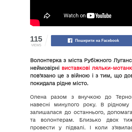
115
Поширити на Facebook
VIEWS
Волонтерка з міста Рубіжного Луганс
неймовірні
виставкові ляльки-мотан
пов’язано це з війною і з тим, що до
покидала рідне місто.
Олена разом з внучкою до Терно
навесні минулого року. В рідному 
залишалася до останнього, допомаг
та волонтерам. Близько двох ти
провести у підвалі. І коли з’явил