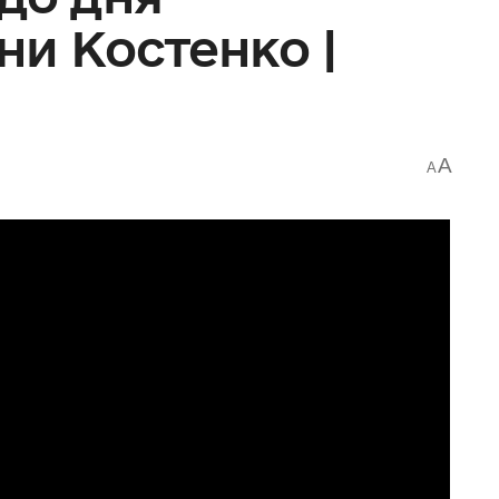
ни Костенко |
A
A