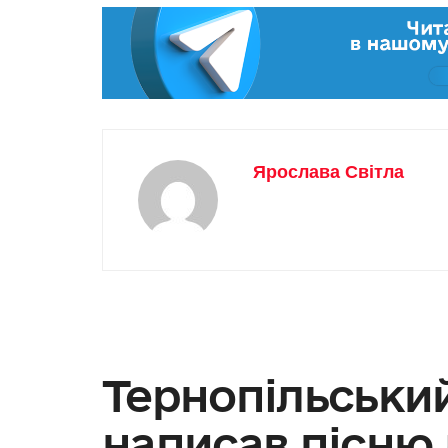
Ярослава Світла
Тернопільськи
написав пісню 