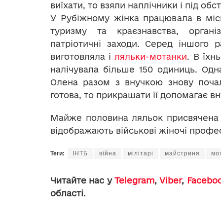
виїхати, то взяли наплічники і під обс
У Рубіжному жінка працювала в міс
туризму та краєзнавства, організ
патріотичні заходи. Серед іншого 
виготовляла і
ляльки-мотанки
. В їхн
налічувала більше 150 одиниць. Од
Олена разом з внучкою знову поча
готова, то прикрашати її допомагає в
Майже половина ляльок присвячена т
відображають військові жіночі профес
Теги:
ІНТБ
війна
мілітарі
майстриня
мо
Читайте нас у
Telegram
,
Viber
,
Facebo
області.