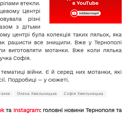
трілами втекли.
цевому Центрі
овувала різні
разом з дітьми
ьому центрі була колекція таких ляльок, яка
нак рашисти все знищили. Вже у Тернополі
ли виготовляти мотанки. Вже коли лялька
нучка Софія.
ематиці війни. Є й серед них мотанки, які
ії. Подробиці — у сюжеті.
танки
Олена Хмельницька
Софія Хмельницька
ok
та
Instagram
: головні новини Тернополя та