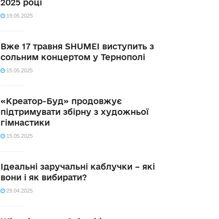
2025 році
19.05.2025
Вже 17 травня SHUMEI виступить з
сольним концертом у Тернополі
15.05.2025
«Креатор-Буд» продовжує
підтримувати збірну з художньої
гімнастики
15.05.2025
Ідеальні заручальні каблучки – які
вони і як вибирати?
29.04.2025