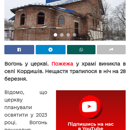
Вогонь у церкві.
Пожежа
у храмі виникла в
селі Кордишів. Нещастя трапилося в ніч на 28
березня.
Відомо, що
церкву
планували
освятити у 2023
році. Вогонь
пошкодив