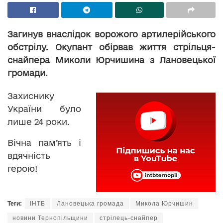
Загинув внаслідок ворожого артилерійського
обстрілу. Окупант обірвав життя стрільця-
снайпера Миколи Юрчишина з Лановецької
громади.
Захиснику
України було
лише 24 роки.
Вічна пам’ять і
вдячність
герою!
Теги:
ІНТБ
Лановецька громада
Микола Юрчишин
новини Тернопільщини
стрілець-снайпер