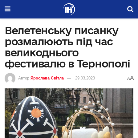
Велетенську писанку
розмалюють під час
великоднього
фестивалю в Тернополі
A
Автор
Ярослава Світла
29.03.2023
A