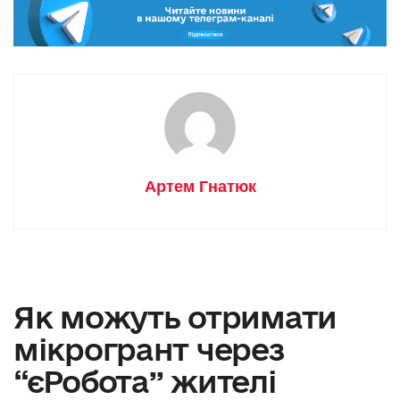
Артем Гнатюк
Як можуть отримати
мікрогрант через
“єРобота” жителі