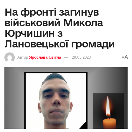
На фронті загинув
військовий Микола
Юрчишин з
Лановецької громади
A
Автор
Ярослава Світла
29.03.2023
A