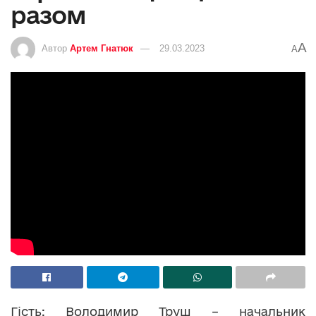
разом
A
Автор
Артем Гнатюк
29.03.2023
A
Гість: Володимир Труш – начальник