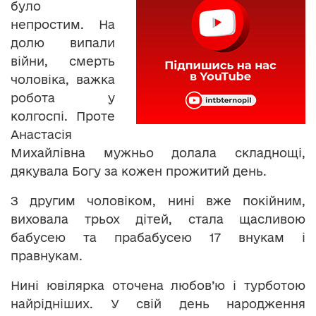
було
непростим. На
долю випали
війни, смерть
чоловіка, важка
робота у
колгоспі. Проте
Анастасія
Михайлівна мужньо долала складнощі,
дякувала Богу за кожен прожитий день.
З другим чоловіком, нині вже покійним,
виховала трьох дітей, стала щасливою
бабусею та прабабусею 17 внукам і
правнукам.
Нині ювілярка оточена любов’ю і турботою
найрідніших. У свій день народження