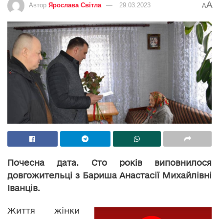
A
Автор
Ярослава Світла
29.03.2023
A
Почесна дата. Сто років виповнилося
довгожительці з Бариша Анастасії Михайлівні
Іванців.
Життя жінки