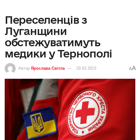
Переселенців з
Луганщини
обстежуватимуть
медики у Тернополі
A
Автор
Ярослава Світла
29.03.2023
A