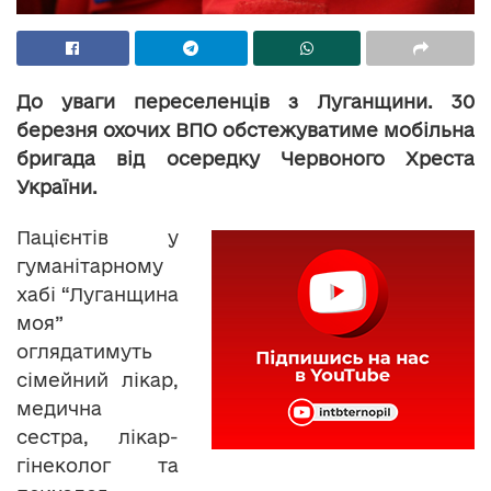
До уваги переселенців з Луганщини. 30
березня охочих ВПО обстежуватиме мобільна
бригада від осередку Червоного Хреста
України.
Пацієнтів у
гуманітарному
хабі “Луганщина
моя”
оглядатимуть
сімейний лікар,
медична
сестра, лікар-
гінеколог та