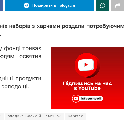
Поширити в Telegram
ніх наборів з харчами роздали потребуючим
.
у фонді триває
людям освятив
дніші продукти
а солодощі.
к
владика Василій Семенюк
Карітас