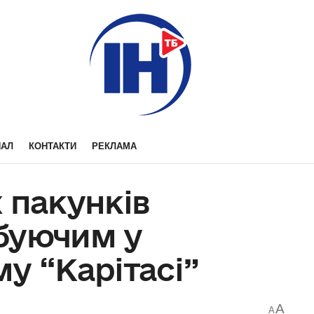
НАЛ
КОНТАКТИ
РЕКЛАМА
 пакунків
буючим у
у “Карітасі”
A
A