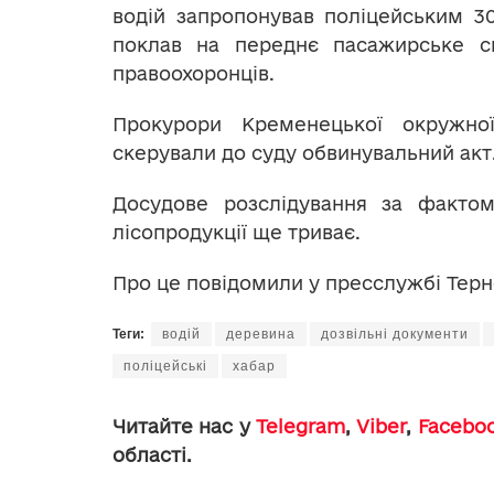
водій запропонував поліцейським 3
поклав на переднє пасажирське си
правоохоронців.
Прокурори Кременецької окружно
скерували до суду обвинувальний акт
Досудове розслідування за факто
лісопродукції ще триває.
Про це повідомили у пресслужбі Терн
Теги:
водій
деревина
дозвільні документи
поліцейські
хабар
Читайте нас у
Telegram
,
Viber
,
Facebo
області.