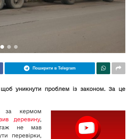
Поширити в Telegram
 щоб уникнути проблем із законом. За це
и за кермом
зив деревину
,
нтаж не мав
ти перевірки,