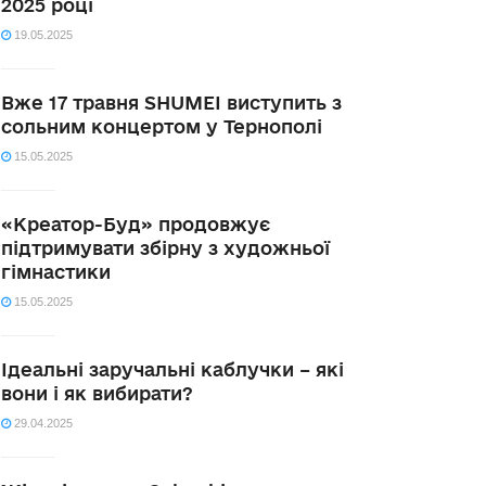
2025 році
19.05.2025
Вже 17 травня SHUMEI виступить з
сольним концертом у Тернополі
15.05.2025
«Креатор-Буд» продовжує
підтримувати збірну з художньої
гімнастики
15.05.2025
Ідеальні заручальні каблучки – які
вони і як вибирати?
29.04.2025