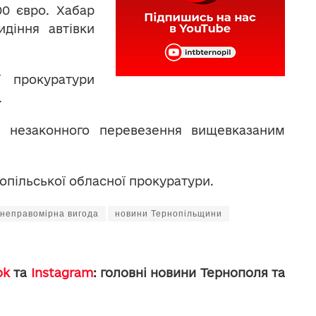
00 євро. Хабар
діння автівки
ї прокуратури
.
м незаконного перевезення вищевказаним
опільської обласної прокуратури.
неправомірна вигода
новини Тернопільщини
ok
та
Instagram
: головні новини Тернополя та