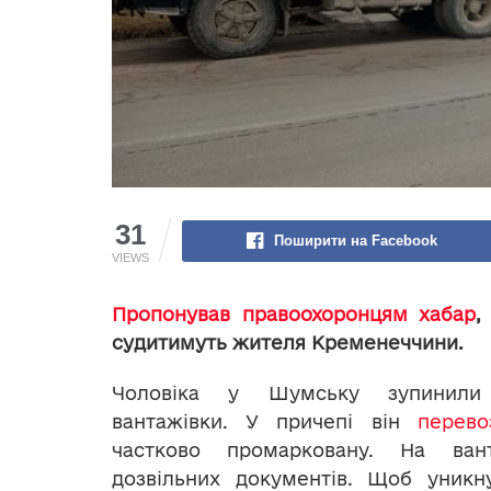
31
Поширити на Facebook
VIEWS
Пропонував правоохоронцям хабар
,
судитимуть жителя Кременеччини.
Чоловіка у Шумську зупинил
вантажівки. У причепі він
перево
частково промарковану. На ва
дозвільних документів. Щоб уникну