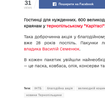
31
Поширити на Facebook
VIEWS
Гостинці для нужденних. 600 великод
краянам у
тернопільському “Карітасі”
Така доброчинна акція у благодійном
вже 28 років поспіль. Пакунки 
владика Василій Семенюк
.
В кожен пакетик увійшли найнеобхі
— це паска, ковбаса, олія, консерви т
Теги:
ІНТБ
благодійна акція
великодній коши
новини Тернопільщини