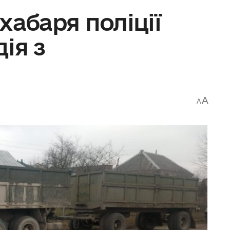
хабаря поліції
ія з
A
A