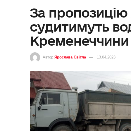
За пропозицію 
судитимуть вод
Кременеччини
Автор
Ярослава Світла
13.04.2023