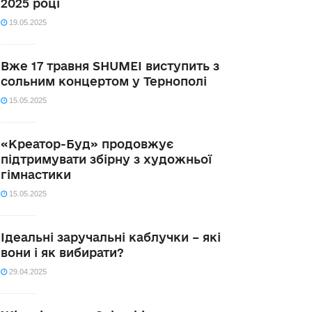
2025 році
19.05.2025
Вже 17 травня SHUMEI виступить з
сольним концертом у Тернополі
15.05.2025
«Креатор-Буд» продовжує
підтримувати збірну з художньої
гімнастики
15.05.2025
Ідеальні заручальні каблучки – які
вони і як вибирати?
29.04.2025