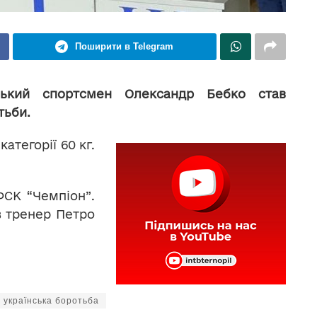
Поширити в Telegram
зький спортсмен Олександр Бебко став
тьби.
атегорії 60 кг.
ФСК “Чемпіон”.
в тренер Петро
українська боротьба