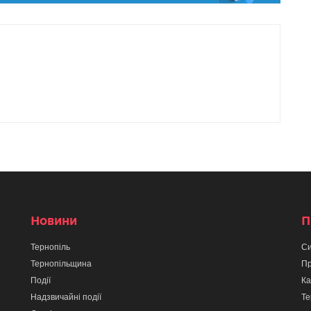
Новини
П
Тернопіль
Си
Тернопільщина
Пр
Події
Ка
Надзвичайні події
Те