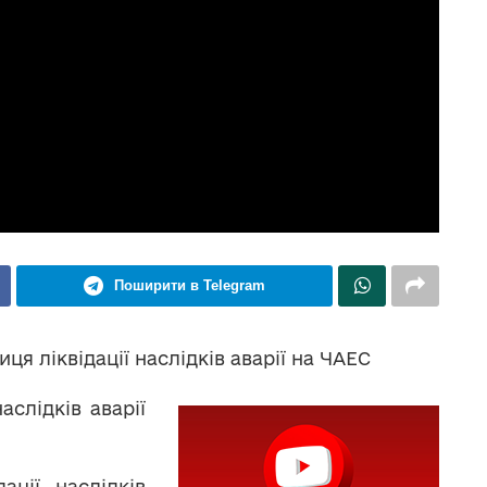
Поширити в Telegram
ця ліквідації наслідків аварії на ЧАЕС
аслідків аварії
ації наслідків