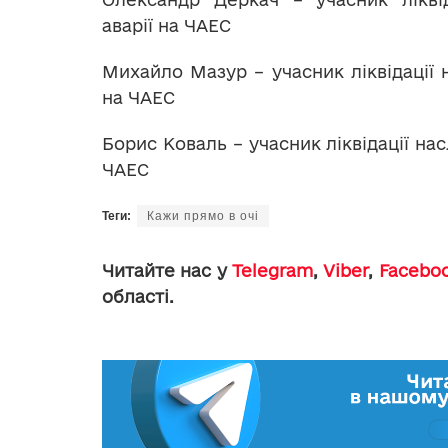
аварії на ЧАЕС
Михайло Мазур – учасник ліквідації н
на ЧАЕС
Борис Коваль – учасник ліквідації насл
ЧАЕС
Теги:
Кажи прямо в очі
Читайте нас у
Telegram
,
Viber
,
Facebo
області.