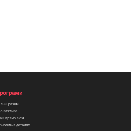
рограми
льні разом
о важливе
жи прямо в очі
рнопіль в деталях