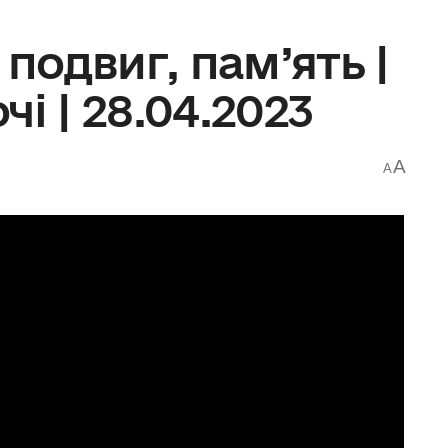
 подвиг, пам’ять |
і | 28.04.2023
A
A