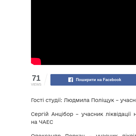
71
Поширити на Facebook
VIEWS
Гості студії: Людмила Поліщук – учасни
Сергій Анцібор – учасник ліквідації н
на ЧАЕС
Олександр Деркач – учасник ліквід