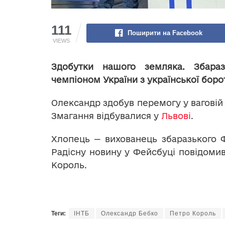
111
Поширити на Facebook
VIEWS
Здобутки нашого земляка. Збара
чемпіоном України з української боро
Олександр здобув перемогу у ваговій к
Змагання відбувалися у
Львові
.
Хлопець — вихованець збаразького 
Радісну новину у Фейсбуці повідоми
Король.
Теги:
ІНТБ
Олександр Бебко
Петро Король