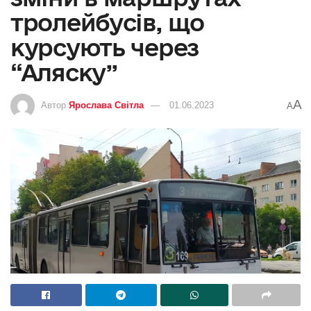
тролейбусів, що
курсують через
“Аляску”
A
Автор
Ярослава Світла
01.06.2023
A