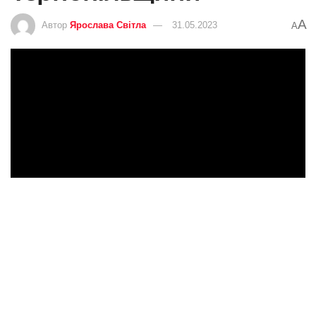
A
Автор
Ярослава Світла
31.05.2023
A
Аферисти не сплять. Правоохоронці
розповіли жителям Тернопільщини, як