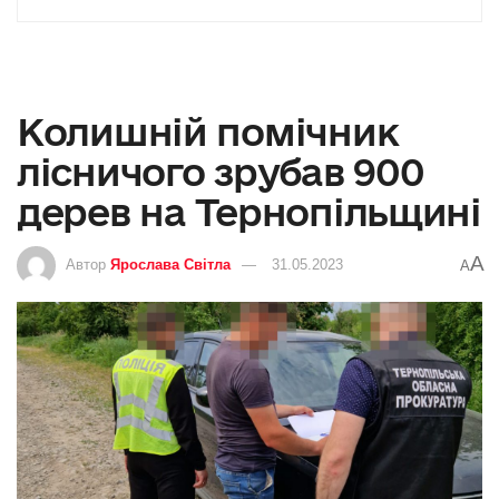
Колишній помічник
лісничого зрубав 900
дерев на Тернопільщині
A
Автор
Ярослава Світла
31.05.2023
A