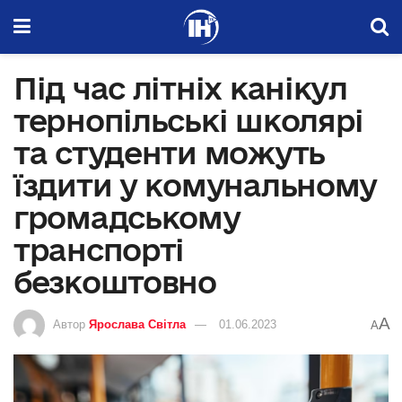
Під час літніх канікул
тернопільські школярі
та студенти можуть
їздити у комунальному
громадському
транспорті
безкоштовно
A
Автор
Ярослава Світла
01.06.2023
A