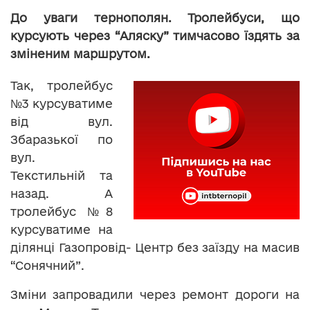
До уваги тернополян. Тролейбуси, що
курсують через “Аляску” тимчасово їздять за
зміненим маршрутом.
Так, тролейбус
№3 курсуватиме
від вул.
Збаразької по
вул.
Текстильній та
назад. А
тролейбус №8
курсуватиме на
ділянці Газопровід- Центр без заїзду на масив
“Сонячний”.
Зміни запровадили через ремонт дороги на