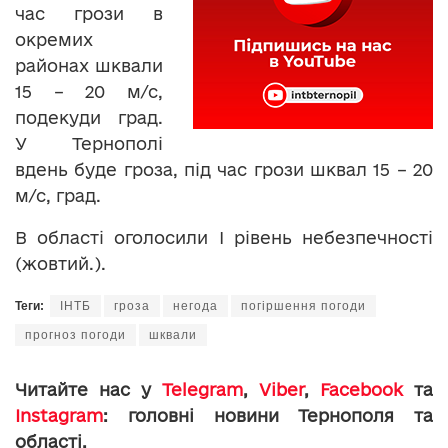
час грози в
окремих
районах шквали
15 – 20 м/с,
подекуди град.
У Тернополі
вдень буде гроза, під час грози шквал 15 – 20
м/с, град.
В області оголосили І рівень небезпечності
(жовтий.).
Теги:
ІНТБ
гроза
негода
погіршення погоди
прогноз погоди
шквали
Читайте нас у
Telegram
,
Viber
,
Facebook
та
Instagram
: головні новини Тернополя та
області.