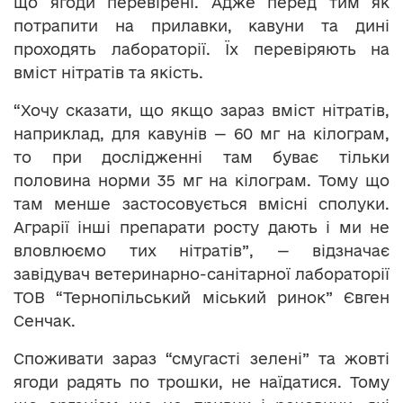
що ягоди перевірені. Адже перед тим як
потрапити на прилавки, кавуни та дині
проходять лабораторії. Їх перевіряють на
вміст нітратів та якість.
“Хочу сказати, що якщо зараз вміст нітратів,
наприклад, для кавунів — 60 мг на кілограм,
то при дослідженні там буває тільки
половина норми 35 мг на кілограм. Тому що
там менше застосовується вмісні сполуки.
Аграрії інші препарати росту дають і ми не
вловлюємо тих нітратів”, — відзначає
завідувач ветеринарно-санітарної лабораторії
ТОВ “Тернопільський міський ринок” Євген
Сенчак.
Споживати зараз “смугасті зелені” та жовті
ягоди радять по трошки, не наїдатися. Тому