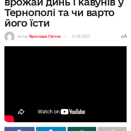
врожай динь і кавунів у
Тернополі та чи варто
його їсти
A
Автор
Ярослава Світла
13.06.2023
A