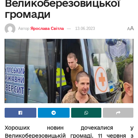
Великоберезовицької
громади
A
Автор
Ярослава Світла
13.06.2023
A
Хороших новин дочекалися у
Великоберезовицькій громаді. 11 червня з