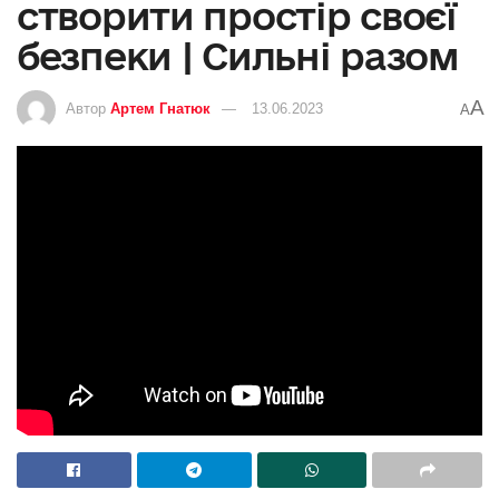
створити простір своєї
безпеки | Сильні разом
A
Автор
Артем Гнатюк
13.06.2023
A