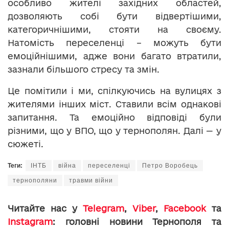
особливо жителі західних областей,
дозволяють собі бути відвертішими,
категоричнішими, стояти на своєму.
Натомість переселенці – можуть бути
емоційнішими, адже вони багато втратили,
зазнали більшого стресу та змін.
Це помітили і ми, спілкуючись на вулицях з
жителями інших міст. Ставили всім однакові
запитання. Та емоційно відповіді були
різними, що у ВПО, що у тернополян. Далі — у
сюжеті.
Теги:
ІНТБ
війна
переселенці
Петро Воробець
тернополяни
травми війни
Читайте нас у
Telegram
,
Viber
,
Facebook
та
Instagram
: головні новини Тернополя та