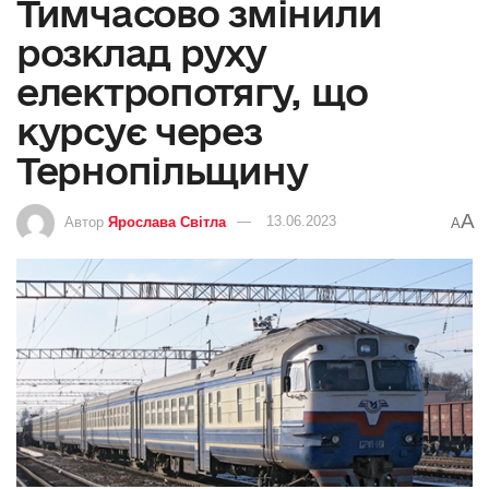
Тимчасово змінили
розклад руху
електропотягу, що
курсує через
Тернопільщину
A
Автор
Ярослава Світла
13.06.2023
A