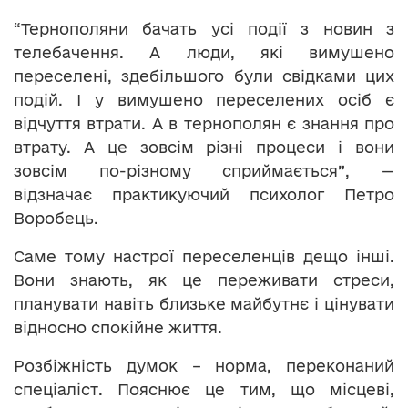
“Тернополяни бачать усі події з новин з
телебачення. А люди, які вимушено
переселені, здебільшого були свідками цих
подій. І у вимушено переселених осіб є
відчуття втрати. А в тернополян є знання про
втрату. А це зовсім різні процеси і вони
зовсім по-різному сприймається”, —
відзначає практикуючий психолог Петро
Воробець.
Саме тому настрої переселенців дещо інші.
Вони знають, як це переживати стреси,
планувати навіть близьке майбутнє і цінувати
відносно спокійне життя.
Розбіжність думок – норма, переконаний
спеціаліст. Пояснює це тим, що місцеві,