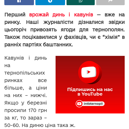
Перший
врожай динь і кавунів
— вже на
ринку. Наші журналісти дізналися звідки
цьогоріч привозять ягоди для тернополян.
Також поцікавилися у фахівців, чи є “хімія” в
ранніх партіях баштанних.
Кавунів і динь
на
тернопільських
ринках все
більше, а ціни
на них – нижчі.
Якщо у березні
просили 170 грн
за кг, то зараз –
50-60. На диню ціна така ж.