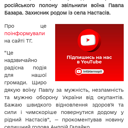
російського полону звільнили воїна Павла
Базара. Захисник родом із села Настасів.
Про це
поінформували
на сайті ТГ.
“Це
надзвичайно
радісна подія
для нашої
громади. Щиро
дякую воїну Павлу за мужність, незламність
та мужню оборону України від окупантів.
Бажаю швидкого відновлення здоров’я та
сили і чимскоріше повернутися додому у
рідний Настасів”, — прокоментував новину
селищний голова Андрій Галайко.