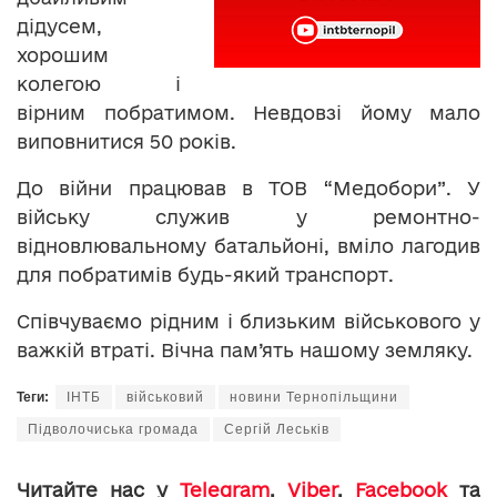
дідусем,
хорошим
колегою і
вірним побратимом. Невдовзі йому мало
виповнитися 50 років.
До війни працював в ТОВ “Медобори”. У
війську служив у ремонтно-
відновлювальному батальйоні, вміло лагодив
для побратимів будь-який транспорт.
Співчуваємо рідним і близьким військового у
важкій втраті. Вічна пам’ять нашому земляку.
Теги:
ІНТБ
військовий
новини Тернопільщини
Підволочиська громада
Сергій Леськів
Читайте нас у
Telegram
,
Viber
,
Facebook
та