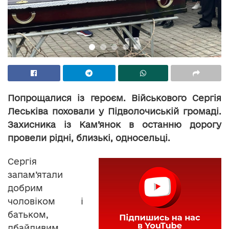
Попрощалися із героєм. Військового Сергія
Леськіва поховали у Підволочиській громаді.
Захисника із Кам’янок в останню дорогу
провели рідні, близькі, односельці.
Сергія
запам’ятали
добрим
чоловіком і
батьком,
дбайливим