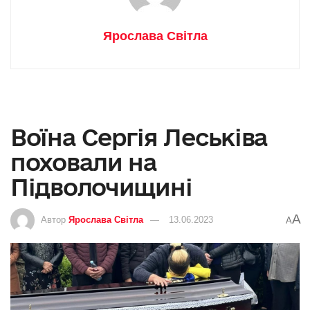
Ярослава Світла
Воїна Сергія Леськіва
поховали на
Підволочищині
A
Автор
Ярослава Світла
13.06.2023
A