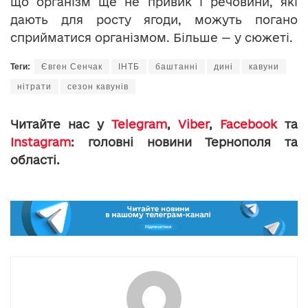
що організм ще не привик і речовини, які
дають для росту ягоди, можуть погано
сприйматися організмом. Більше — у сюжеті.
Теги:
Євген Сенчак
ІНТБ
баштанні
дині
кавуни
нітрати
сезон кавунів
Читайте нас у
Telegram
,
Viber
,
Facebook
та
Instagram
: головні новини Тернополя та
області.