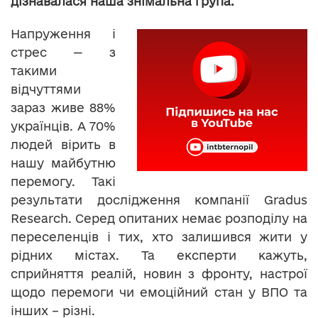
дізнавалася наша знімальна група.
Напруження і
стрес — з
такими
відчуттями
зараз живе 88%
українців. А 70%
людей вірить в
нашу майбутню
перемогу. Такі
результати дослідження компанії Gradus
Research. Серед опитаних немає розподілу на
переселенців і тих, хто залишився жити у
рідних містах. Та експерти кажуть,
сприйняття реалій, новин з фронту, настрої
щодо перемоги чи емоційний стан у ВПО та
інших – різні.