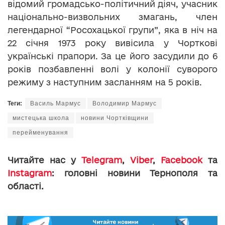
відомий громадсько-політичний діяч, учасник
національно-визвольних змагань, член
легендарної “Росохацької групи”, яка в ніч на
22 січня 1973 року вивісила у Чорткові
українські прапори. За це його засудили до 6
років позбавленні волі у колонії суворого
режиму з наступним засланням на 5 років.
Теги:
Василь Мармус
Володимир Мармус
мистецька школа
новини Чортківщини
перейменування
Читайте нас у
Telegram
,
Viber
,
Facebook
та
Instagram
: головні новини Тернополя та
області.