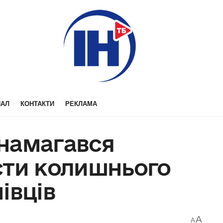
НАЛ
КОНТАКТИ
РЕКЛАМА
намагався
сти колишнього
івців
A
A