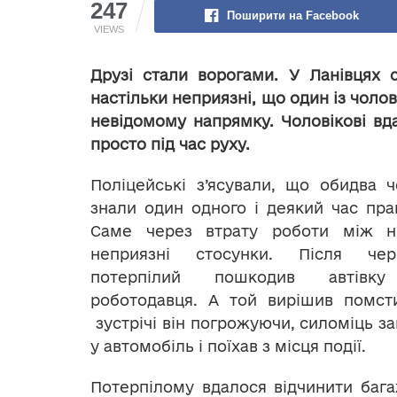
247
Поширити на Facebook
VIEWS
Друзі стали ворогами. У Ланівцях
настільки неприязні, що один із чолов
невідомому напрямку. Чоловікові вд
просто під час руху.
Поліцейські з’ясували, що обидва 
знали один одного і деякий час пр
Саме через втрату роботи між н
неприязні стосунки. Після чер
потерпілий пошкодив автівку
роботодавця. А той вирішив помсти
зустрічі він погрожуючи, силоміць за
у автомобіль і поїхав з місця події.
Потерпілому вдалося відчинити бага