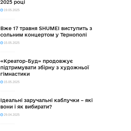
2025 році
19.05.2025
Вже 17 травня SHUMEI виступить з
сольним концертом у Тернополі
15.05.2025
«Креатор-Буд» продовжує
підтримувати збірну з художньої
гімнастики
15.05.2025
Ідеальні заручальні каблучки – які
вони і як вибирати?
29.04.2025