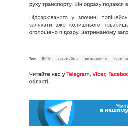
руху транспорту. Він одразу подався в
Підозрюваного у злочині поліцейсь
залякати вже колишнього товариша
оголошено підозру. Затриманому загро
Теги:
ІНТБ
автомобіль
викрадення
кримін
Читайте нас у
Telegram
,
Viber
,
Facebo
області.