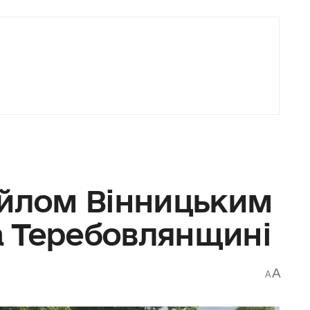
айлом Вінницьким
 Теребовлянщині
A
A