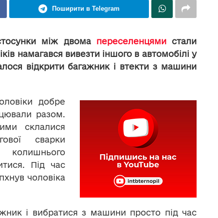
Поширити в Telegram
 стосунки між двома
переселенцями
стали
іків намагався вивезти іншого в автомобілі у
алося відкрити багажник і втекти з машини
чоловіки добре
ацювали разом.
ими склалися
гової сварки
 колишнього
тися. Під час
пхнув чоловіка
жник і вибратися з машини просто під час