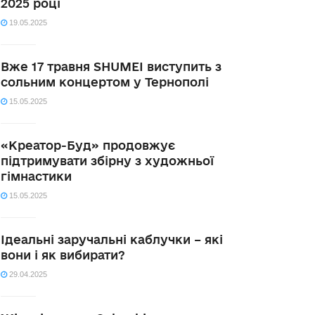
2025 році
19.05.2025
Вже 17 травня SHUMEI виступить з
сольним концертом у Тернополі
15.05.2025
«Креатор-Буд» продовжує
підтримувати збірну з художньої
гімнастики
15.05.2025
Ідеальні заручальні каблучки – які
вони і як вибирати?
29.04.2025