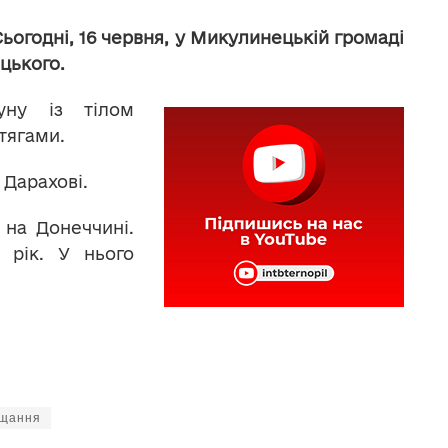
ьогодні, 16 червня, у Микулинецькій громаді
цького.
руну із тілом
тягами.
 Дарахові.
 на Донеччині.
 рік. У нього
щання