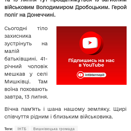
військовим Володимиром Дробоцьким. Герой
поліг на Донеччині.
Сьогодні тіло
захисника
зустрінуть на
малій
батьківщині. 41-
річний чоловік
мешкав у селі
Мишківці. Там
воїна поховають
завтра, 13 липня.
Вічна пам’ять і шана нашому земляку. Щирі
співчуття рідним і близьким військовика.
Теги:
ІНТБ
Вишнівецька громада