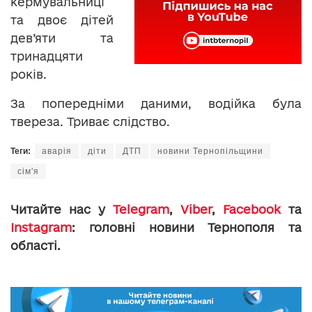
кермувальниці
та двоє дітей
дев’яти та
тринадцяти
років.
За попередніми даними, водійка була
твереза. Триває слідство.
Теги:
аварія
діти
ДТП
новини Тернопільщини
сім'я
Читайте нас у
Telegram
,
Viber
,
Facebook
та
Instagram
: головні новини Тернополя та
області.