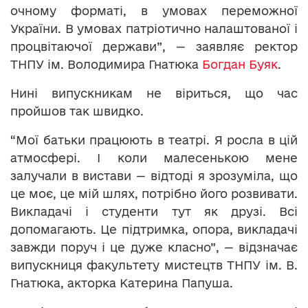
очному форматі, в умовах переможної
України. В умовах патріотично налаштованої і
процвітаючої держави”, — заявляє ректор
ТНПУ ім. Володимира Гнатюка
Богдан Буяк
.
Нині випускникам не віриться, що час
пройшов так швидко.
“Мої батьки працюють в театрі. Я росла в цій
атмосфері. І коли малесенькою мене
залучали в вистави — відтоді я зрозуміла, що
це моє, це мій шлях, потрібно його розвивати.
Викладачі і студенти тут як друзі. Всі
допомагають. Це підтримка, опора, викладачі
завжди поруч і це дуже класно”, — відзначає
випускниця факультету мистецтв ТНПУ ім. В.
Гнатюка, акторка Катерина Папуша.