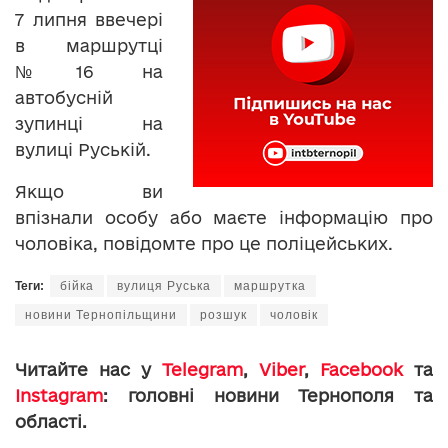
7 липня ввечері
в маршрутці
№16 на
автобусній
зупинці на
вулиці Руській.
Якщо ви
впізнали особу або маєте інформацію про
чоловіка, повідомте про це поліцейських.
Теги:
бійка
вулиця Руська
маршрутка
новини Тернопільщини
розшук
чоловік
Читайте нас у
Telegram
,
Viber
,
Facebook
та
Instagram
: головні новини Тернополя та
області.