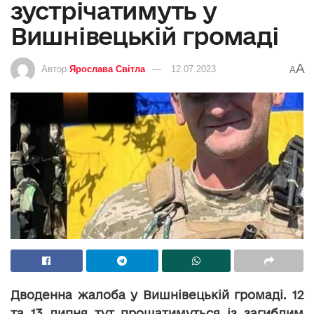
зустрічатимуть у
Вишнівецькій громаді
A
Автор
Ярослава Світла
12.07.2023
A
Дводенна жалоба у Вишнівецькій громаді. 12
та 13 липня тут прощатимуться із загиблим