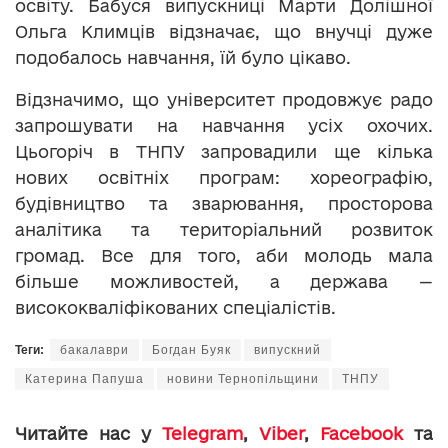
освіту. Бабуся випускниці Марти Долішної
Ольга Климців відзначає, що внучці дуже
подобалось навчання, їй було цікаво.
Відзначимо, що університет продовжує радо
запрошувати на навчання усіх охочих.
Цьогоріч в ТНПУ запровадили ще кілька
нових освітніх програм: хореографію,
будівництво та зварювання, просторова
аналітика та територіальний розвиток
громад. Все для того, аби молодь мала
більше можливостей, а держава —
висококваліфікованих спеціалістів.
Теги:
бакалаври
Богдан Буяк
випускний
Катерина Папуша
новини Тернопільщини
ТНПУ
Читайте нас у
Telegram
,
Viber
,
Facebook
та