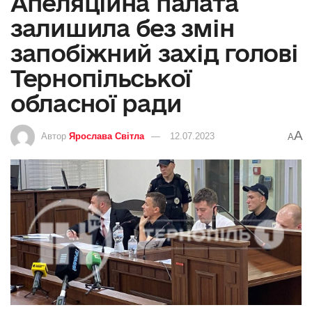
Апеляційна палата
залишила без змін
запобіжний захід голові
Тернопільської
обласної ради
A
Автор
Ярослава Світла
12.07.2023
A