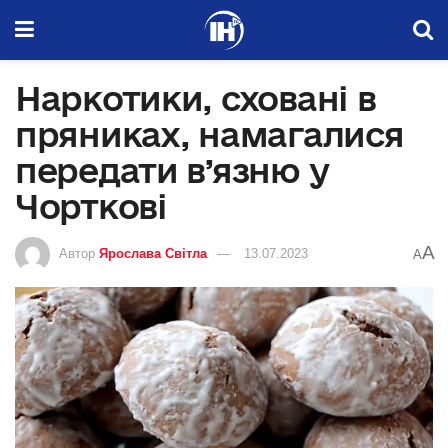
Наркотики, сховані в
пряниках, намагалися
передати в’язню у
Чорткові
A
Автор
Ярослава Світла
13.07.2023
A