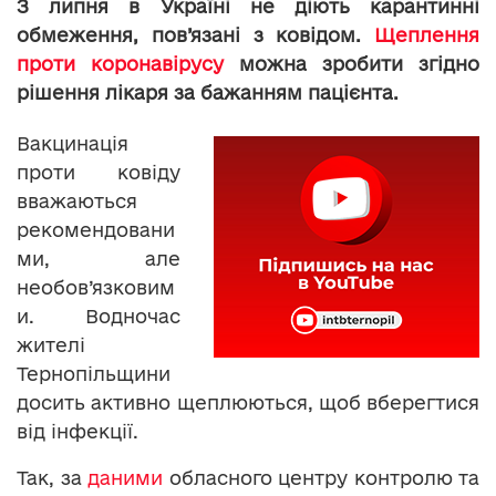
З липня в Україні не діють карантинні
обмеження, пов’язані з ковідом.
Щеплення
проти коронавірусу
можна зробити згідно
рішення лікаря за бажанням пацієнта.
Вакцинація
проти ковіду
вважаються
рекомендовани
ми, але
необов’язковим
и. Водночас
жителі
Тернопільщини
досить активно щеплюються, щоб вберегтися
від інфекції.
Так, за
даними
обласного центру контролю та