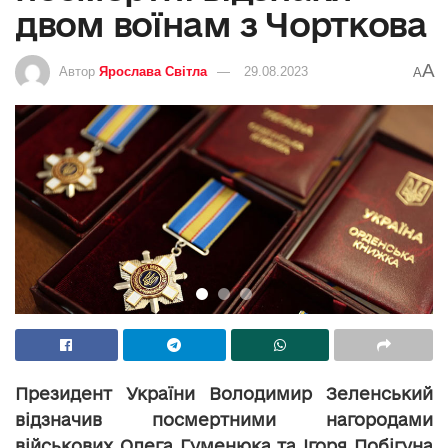
двом воїнам з Чорткова
A
Автор
Ярослава Світла
29.08.2023
A
Президент України Володимир Зеленський
відзначив посмертними нагородами
військових Олега Гуменюка та Ігоря Побігуна