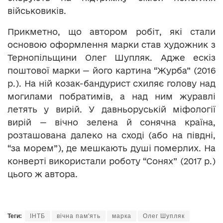
військовиків.
Прикметно, що автором робіт, які стали
основою оформлення марки став художник з
Тернопільщини Олег Шупляк. Адже ескіз
поштової марки — його картина “Журба” (2016
р.). На ній козак-бандурист схиляє голову над
могилами побратимів, а над ним журавлі
летять у вирій. У давньоруській міфології
вирій — вічно зелена й сонячна країна,
розташована далеко на сході (або на півдні,
“за морем”), де мешкають душі померлих. На
конверті використали роботу “Сонях” (2017 р.)
цього ж автора.
Теги:
ІНТБ
вічна пам'ять
марка
Олег Шупляк