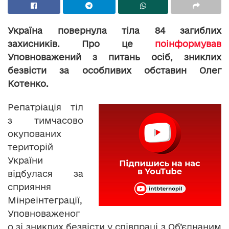
Україна повернула тіла 84 загиблих
захисників. Про це
поінформував
Уповноважений з питань осіб, зниклих
безвісти за особливих обставин Олег
Котенко.
Репатріація тіл
з тимчасово
окупованих
територій
України
відбулася за
сприяння
Мінреінтеграції,
Уповноваженог
о зі зниклих безвісти у співпраці з Об’єднаним