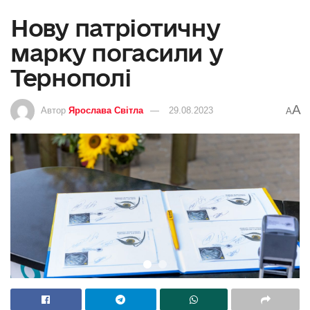
Нову патріотичну
марку погасили у
Тернополі
A
Автор
Ярослава Світла
29.08.2023
A