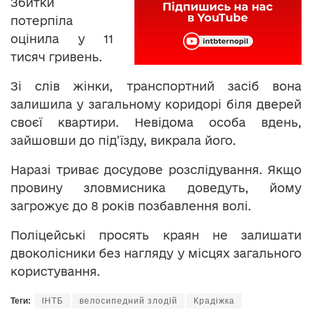
Збитки
потерпіла
оцінила у 11
тисяч гривень.
Зі слів жінки, транспортний засіб вона
залишила у загальному коридорі біля дверей
своєї квартири. Невідома особа вдень,
зайшовши до під’їзду, викрала його.
Наразі триває досудове розслідування. Якщо
провину зловмисника доведуть, йому
загрожує до 8 років позбавлення волі.
Поліцейські просять краян не залишати
двоколісники без нагляду у місцях загального
користування.
Теги:
ІНТБ
велосипедний злодій
Крадіжка