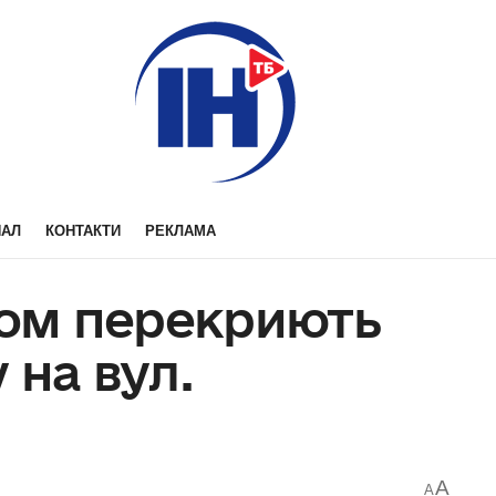
НАЛ
КОНТАКТИ
РЕКЛАМА
ком перекриють
 на вул.
A
A