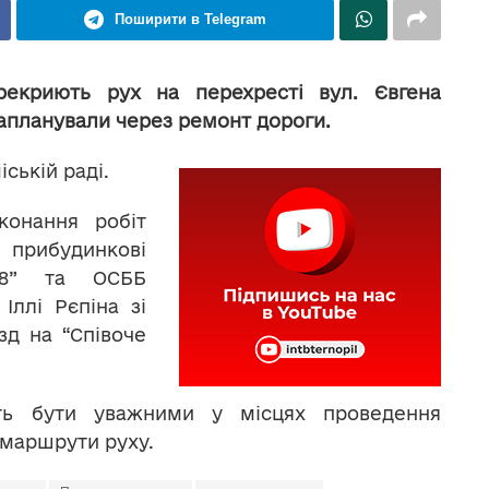
Поширити в Telegram
рекриють рух на перехресті вул. Євгена
апланували через ремонт дороги.
ській раді.
конання робіт
 прибудинкові
 28” та ОСББ
Іллі Рєпіна зі
зд на “Співоче
ять бути уважними у місцях проведення
 маршрути руху.