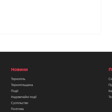
Новини
П
Тернопіль
Си
Тернопільщина
Пр
Події
Ка
Надзвичайні події
Те
Суспільство
Політика