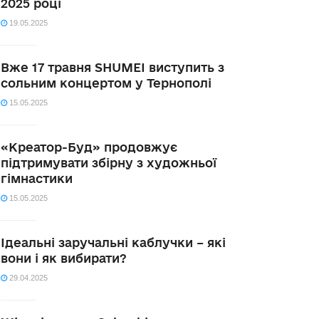
2025 році
19.05.2025
Вже 17 травня SHUMEI виступить з
сольним концертом у Тернополі
15.05.2025
«Креатор-Буд» продовжує
підтримувати збірну з художньої
гімнастики
15.05.2025
Ідеальні заручальні каблучки – які
вони і як вибирати?
29.04.2025