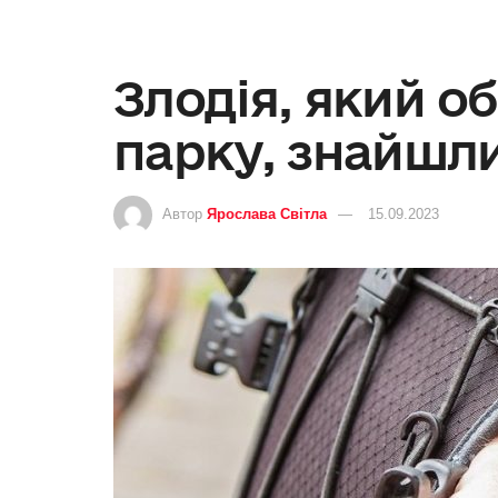
Злодія, який об
парку, знайшл
Автор
Ярослава Світла
15.09.2023