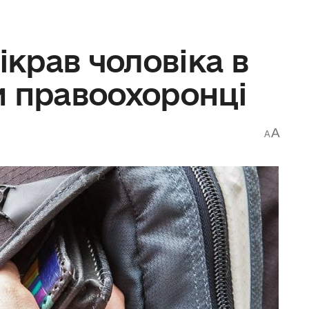
ікрав чоловіка в
и правоохоронці
A
A