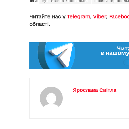
Теги:
вул. Євгена Коновальця
новини Тернопіл
Читайте нас у
Telegram
,
Viber
,
Facebo
області.
Ярослава Світла