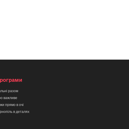
рограми
льні разом
о важливе
жи прямо в очі
рнопіль в деталях