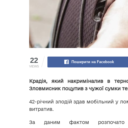
22
Поширити на Facebook
VIEWS
Крадія, який накриміналив в терно
Зловмисник поцупив з чужої сумки те
42-річний злодій здав мобільний у ло
витратив.
За даним фактом розпочато 