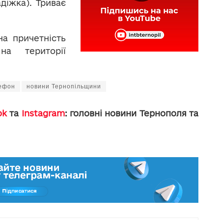
діжка). Триває
на причетність
а території
лефон
новини Тернопільщини
ok
та
Instagram
: головні новини Тернополя та