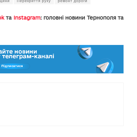
ьщини
Перекриття руху
ремонт дороги
ok
та
Instagram
: головні новини Тернополя та