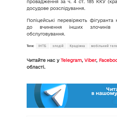
провадження за ч. 4 ст. 185 ККУ (кра
досудове розслідування.
Поліцейські перевіряють фігуранта 
до вчинення інших злочинів н
обслуговування.
Теги:
ІНТБ
злодій
Крадіжка
мобільний те
Читайте нас у
Telegram
,
Viber
,
Facebo
області.